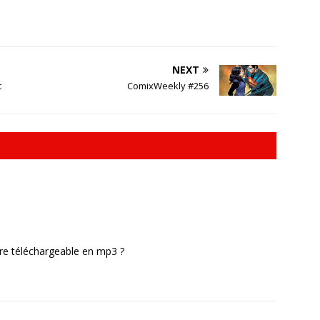
NEXT
t
ComixWeekly #256
 être téléchargeable en mp3 ?