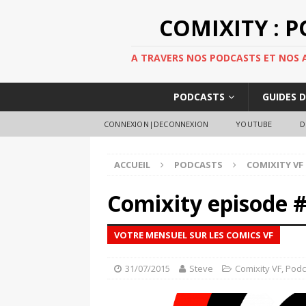
COMIXITY : 
A TRAVERS NOS PODCASTS ET NOS AR
PODCASTS
GUIDES 
CONNEXION|DECONNEXION
YOUTUBE
D
ACCUEIL
PODCASTS
COMIXITY VF
Comixity episode #
VOTRE MENSUEL SUR LES COMICS VF
31/07/2015
Steve
Comixity VF
,
Podc