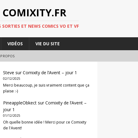
 COMIXITY.FR
 SORTIES ET NEWS COMICS VO ET VF
VIDÉOS
VIE DU SITE
 PROPOS
Steve
sur
Comixity de l’Avent – jour 1
02/12/2025
Merci beaucoup, je suis vraiment content que ça
plaise :-)
PineappleObkect
sur
Comixity de l’Avent –
jour 1
01/12/2025
Oh quelle bonne idée ! Merci pour ce Comixity
de l'Avent!