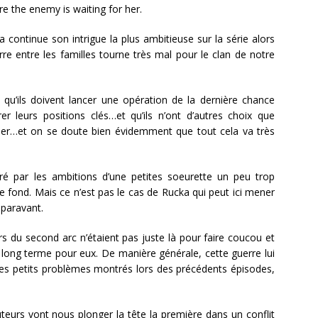
e the enemy is waiting for her.
 continue son intrigue la plus ambitieuse sur la série alors
rre entre les familles tourne très mal pour le clan de notre
t qu’ils doivent lancer une opération de la dernière chance
er leurs positions clés…et qu’ils n’ont d’autres choix que
er…et on se doute bien évidemment que tout cela va très
hiré par les ambitions d’une petites soeurette un peu trop
e fond. Mais ce n’est pas le cas de Rucka qui peut ici mener
uparavant.
s du second arc n’étaient pas juste là pour faire coucou et
s long terme pour eux. De manière générale, cette guerre lui
les petits problèmes montrés lors des précédents épisodes,
uteurs vont nous plonger la tête la première dans un conflit