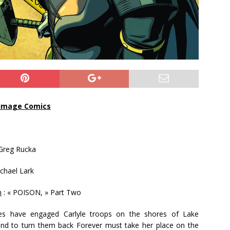
Image Comics
reg Rucka
chael Lark
n
: « POISON, » Part Two
es have engaged Carlyle troops on the shores of Lake
and to turn them back Forever must take her place on the