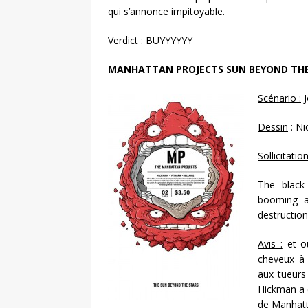
qui s’annonce impitoyable.
Verdict :
BUYYYYYY
MANHATTAN PROJECTS SUN BEYOND THE
Scénario :
J
Dessin
: Ni
Sollicitatio
The black
booming a
destruction
Avis :
et ou
cheveux à 
aux tueurs
Hickman a é
de Manhatt