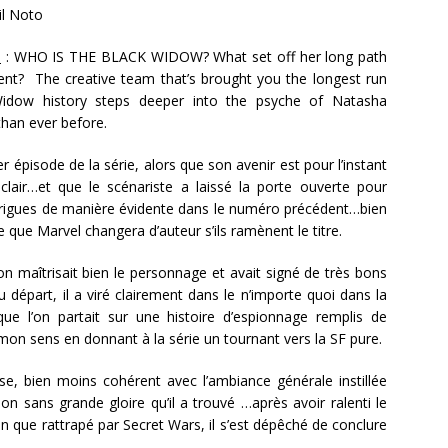
l Noto
n
: WHO IS THE BLACK WIDOW? What set off her long path
nt? The creative team that’s brought you the longest run
Widow history steps deeper into the psyche of Natasha
han ever before.
er épisode de la série, alors que son avenir est pour l’instant
e clair…et que le scénariste a laissé la porte ouverte pour
ntrigues de manière évidente dans le numéro précédent…bien
e que Marvel changera d’auteur s’ils ramènent le titre.
n maîtrisait bien le personnage et avait signé de très bons
 départ, il a viré clairement dans le n’importe quoi dans la
que l’on partait sur une histoire d’espionnage remplis de
 mon sens en donnant à la série un tournant vers la SF pure.
, bien moins cohérent avec l’ambiance générale instillée
ion sans grande gloire qu’il a trouvé …après avoir ralenti le
 que rattrapé par Secret Wars, il s’est dépêché de conclure