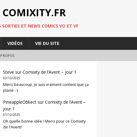
 COMIXITY.FR
 SORTIES ET NEWS COMICS VO ET VF
VIDÉOS
VIE DU SITE
 PROPOS
Steve
sur
Comixity de l’Avent – jour 1
02/12/2025
Merci beaucoup, je suis vraiment content que ça
plaise :-)
PineappleObkect
sur
Comixity de l’Avent –
jour 1
01/12/2025
Oh quelle bonne idée ! Merci pour ce Comixity
de l'Avent!