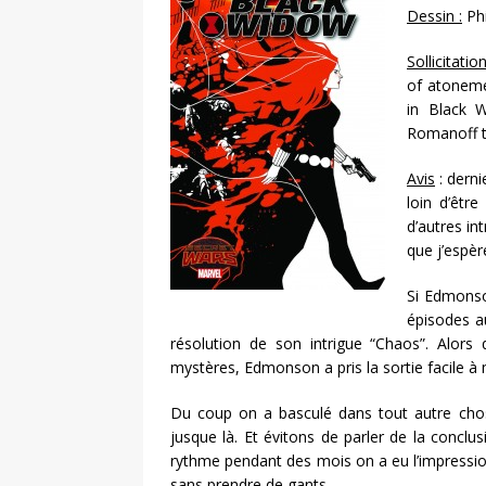
Dessin :
Phi
Sollicitatio
of atoneme
in Black 
Romanoff t
Avis
: derni
loin d’êtr
d’autres i
que j’espèr
Si Edmonso
épisodes au
résolution de son intrigue “Chaos”. Alors 
mystères, Edmonson a pris la sortie facile à
Du coup on a basculé dans tout autre chose
jusque là. Et évitons de parler de la conclus
rythme pendant des mois on a eu l’impression
sans prendre de gants…