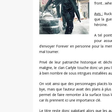
front…wher
Avis :
Rucka
que la gue
héroïne.
A tel poin
pour assur
d’envoyer Forever en personne pour la men
mal tourner.
Privé de leur patriarche historique et déc
maligne, le clan Carlyle touche donc un peu l
à bien nombre de sous intrigues installées a
On voit ainsi que des personnages placés lor
bye, mais que l’auteur avait des plans à plu
permet de faire remonter à la surface tous 
car ils prennent ici une importance clé.
Le titre reste donc palpitant alors que les a