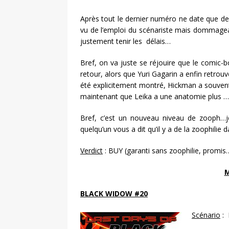
Après tout le dernier numéro ne date que de 
vu de l’emploi du scénariste mais dommageabl
justement tenir les délais…
Bref, on va juste se réjouire que le comic-
retour, alors que Yuri Gagarin a enfin retro
été explicitement montré, Hickman a souven
maintenant que Leika a une anatomie plus …
Bref, c’est un nouveau niveau de zooph…je
quelqu’un vous a dit qu’il y a de la zoophili
Verdict
: BUY (garanti sans zoophilie, promis
M
BLACK WIDOW #20
Scénario
: