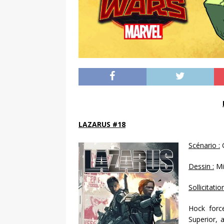
LAZARUS #18
Scénario :
G
Dessin :
Mi
Sollicitatio
Hock forc
Superior, 