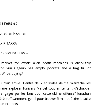
 STARS #2
onathan Hickman
ck PITARRA
n
: « SMUGGLERS »
 market for exotic alien death machines is absolutely
nd Yuri Gagarin has empty pockets and a bag full of
. Who’s buying?
i tout arrive !!! entre deux épisodes de “je m’arrache les
faire exploser l’univers Marvel tout en tentant d’échapper
 engagés par les fans pour cette ultime offense” Jonathan
té suffisamment gentil pour trouver 5 min et écrire la suite
an Projects.