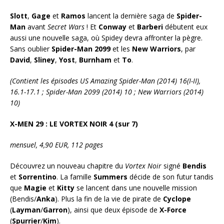
Slott
,
Gage
et
Ramos
lancent la dernière saga de
Spider-
Man
avant
Secret Wars
! Et
Conway
et
Barberi
débutent eux
aussi une nouvelle saga, où Spidey devra affronter la pègre.
Sans oublier
Spider-Man 2099
et les
New Warriors
, par
David
,
Sliney
,
Yost
,
Burnham
et
To
.
(Contient les épisodes US Amazing Spider-Man (2014) 16(I-II),
16.1-17.1 ; Spider-Man 2099 (2014) 10 ; New Warriors (2014)
10)
X-MEN 29 : LE VORTEX NOIR 4 (sur 7)
mensuel, 4,90 EUR, 112 pages
Découvrez un nouveau chapitre du
Vortex Noir
signé
Bendis
et
Sorrentino
. La famille
Summers
décide de son futur tandis
que
Magie
et
Kitty
se lancent dans une nouvelle mission
(Bendis/
Anka
). Plus la fin de la vie de pirate de
Cyclope
(
Layman
/
Garron
), ainsi que deux épisode de
X-Force
(
Spurrier
/
Kim
).