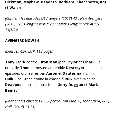
Hickman
,
Mayhew
,
Deodato
,
Barbiere
,
Checchetto
,
Kot
et
Walsh
.
(Contient les épisodes US Avengers (2013) 43 ; New Avengers
(2013) 32 ; Avengers World 20 ; Secret Avengers (2014) 12-
14(1/2))
AVENGERS NOW ! 6
mensuel, 4,90 EUR, 112 pages
Tony Stark
contre…
Iron Man
(par
Taylor
et
Cinar
) ! La
nouvelle
Thor
se mesure au terrible
Destroyer
dans deux
épisodes orchestrés par
Aaron
et
Dauterman
. Enfin,
Hulk
/Doc Green donne la chasse à
Rulk
avec l’aide de…
Deadpool
, sous la houlette de
Gerry Duggan
et
Mark
Bagley
.
(Contient les épisodes US Superior Iron Man 7 ; Thor (2014) 6-7 ;
Hulk (2014) 13-14)