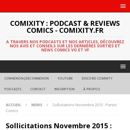
COMIXITY : PODCAST & REVIEWS
COMICS - COMIXITY.FR
A TRAVERS NOS PODCASTS ET NOS ARTICLES, DÉCOUVREZ
NOS AVIS ET CONSEILS SUR LES DERNIÈRES SORTIES ET
NEWS COMICS VO ET VF
CONNEXION|DECONNEXION
YOUTUBE
DISCORD COMIXITY
PODCASTS
CONTACT
INSCRIPTION
À PROPOS
ACCUEIL
NEWS
Sollicitations Novembre 2015 : Panini
Comics
Sollicitations Novembre 2015 :