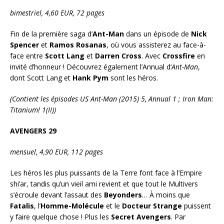
bimestriel, 4,60 EUR, 72 pages
Fin de la première saga d’
Ant-Man
dans un épisode de
Nick
Spencer
et
Ramos Rosanas
, où vous assisterez au face-à-
face entre
Scott Lang
et
Darren Cross
. Avec
Crossfire
en
invité d’honneur ! Découvrez également l’Annual d’
Ant-Man
,
dont Scott Lang et
Hank Pym
sont les héros.
(Contient les épisodes US Ant-Man (2015) 5, Annual 1 ; Iron Man:
Titanium! 1(II))
AVENGERS 29
mensuel, 4,90 EUR, 112 pages
Les héros les plus puissants de la Terre font face à l’Empire
shi’ar, tandis qu’un vieil ami revient et que tout le Multivers
s’écroule devant l’assaut des
Beyonders
… À moins que
Fatalis
, l’
Homme-Molécule
et le
Docteur Strange
puissent
y faire quelque chose ! Plus les
Secret Avengers
. Par