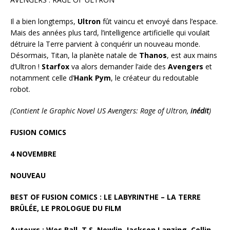
Il a bien longtemps,
Ultron
fût vaincu et envoyé dans l’espace.
Mais des années plus tard, l’intelligence artificielle qui voulait
détruire la Terre parvient à conquérir un nouveau monde.
Désormais, Titan, la planète natale de
Thanos
, est aux mains
d’Ultron !
Starfox
va alors demander l’aide des
Avengers
et
notamment celle d’
Hank
Pym
, le créateur du redoutable
robot.
(Contient le Graphic Novel US Avengers: Rage of Ultron,
inédit
)
FUSION COMICS
4 NOVEMBRE
NOUVEAU
BEST OF FUSION COMICS : LE LABYRINTHE – LA TERRE
BRÛLÉE, LE PROLOGUE DU FILM
Auteurs : Wes Ball, T.S. Nowlin, Jackson Lanzing, Collin