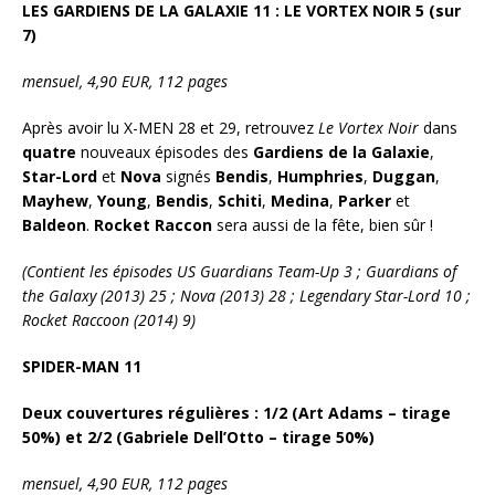
LES GARDIENS DE LA GALAXIE 11 : LE VORTEX NOIR 5 (sur
7)
mensuel, 4,90 EUR, 112 pages
Après avoir lu X-MEN 28 et 29, retrouvez
Le
Vortex Noir
dans
quatre
nouveaux épisodes des
Gardiens de la Galaxie
,
Star-Lord
et
Nova
signés
Bendis
,
Humphries
,
Duggan
,
Mayhew
,
Young
,
Bendis
,
Schiti
,
Medina
,
Parker
et
Baldeon
.
Rocket Raccon
sera aussi de la fête, bien sûr !
(Contient les épisodes US Guardians Team-Up 3 ; Guardians of
the Galaxy (2013) 25 ; Nova (2013) 28 ; Legendary Star-Lord 10 ;
Rocket Raccoon (2014) 9)
SPIDER-MAN 11
Deux couvertures régulières : 1/2 (Art Adams – tirage
50%) et 2/2 (Gabriele Dell’Otto – tirage 50%)
mensuel, 4,90 EUR, 112 pages