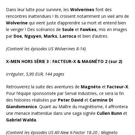
Dans leur lutte pour survivre, les
Wolverines
font des
rencontres inattendues ! Ils croisent notamment un vieil ami de
Wolverine
qui vient juste d’apprendre sa mort et entend bien
le venger ! Des scénarios de
Soule
et
Fawkes
, mis en images
par
Doe
,
Nguyen
,
Marks
,
Larroca
et bien d’autres.
(Contient les épisodes US Wolverines 8-14)
X-MEN
HORS SÉRIE 3 : FACTEUR-X & MAGNÉTO 2 (sur 2)
irrégulier, 5,90
EUR, 144 pages
Retrouverez la suite des aventures de
Magnéto
et
Facteur-X
.
Pour l’équipe sponsorisée par Serval Industries, ce sera la fin
des histoires réalisées par
Peter David
et
Carmine Di
Giandomenico
. Quant au Maître du magnétisme, il affrontera
une menace inattendue dans une saga signée
Cullen
Bunn
et
Gabriel Walda
.
(Contient les épisodes US All-New X-Factor 18-20 ; Magneto