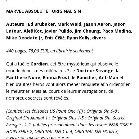
MARVEL ABSOLUTE : ORIGINAL SIN
Auteurs : Ed Brubaker, Mark Waid, Jason Aaron, Jason
Latour, Aleš Kot, Javier Pulido, Jim Cheung, Paco Medina,
Mike Deodato Jr, Enis Čišić, Ryan Kelly, divers
440 pages, 75,00 EUR, en librairie seulement
Qui a tué le
Gardien
, cet être mystérieux qui observe le
monde depuis des millénaires ? Le
Docteur
Strange
, la
Panthère Noire
,
Emma Frost
, le
Punisher
,
Ant-Man
et
bien d’autres héros vont alors mener l’enquête afin d’identifier
le meurtrier. Mais au cours de leurs investigations, de
nombreux secrets sont révélés…
(Contient les épisodes US Point One 1(I) ; Original Sin 0-8 ;
Original Sin Annual 1 ; Original Sins 1-5 ; Original Sin: Secret
Avengers 1-2, publiés précédemment dans les revues FEAR ITSELF
HORS SÉRIE 2, ORIGINAL SIN 1 à 4, ORIGINAL SIN EXTRA 3,
ORIGINAL SIN HORS SÉRIE 1 & 3)