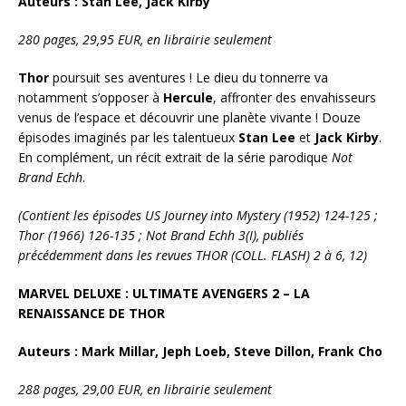
Auteurs : Stan Lee, Jack Kirby
280 pages, 29,95 EUR, en librairie seulement
Thor
poursuit ses aventures ! Le dieu du tonnerre va
notamment s’opposer à
Hercule
, affronter des envahisseurs
venus de l’espace et découvrir une planète vivante ! Douze
épisodes imaginés par les talentueux
Stan Lee
et
Jack Kirby
.
En complément, un récit extrait de la série parodique
Not
Brand
Echh
.
(Contient les épisodes US Journey into Mystery (1952) 124-125 ;
Thor (1966) 126-135 ; Not Brand Echh 3(I), publiés
précédemment dans les revues THOR (COLL. FLASH) 2 à 6, 12)
MARVEL DELUXE : ULTIMATE AVENGERS 2 – LA
RENAISSANCE DE THOR
Auteurs : Mark Millar, Jeph Loeb, Steve Dillon, Frank Cho
288 pages, 29,00 EUR, en librairie seulement