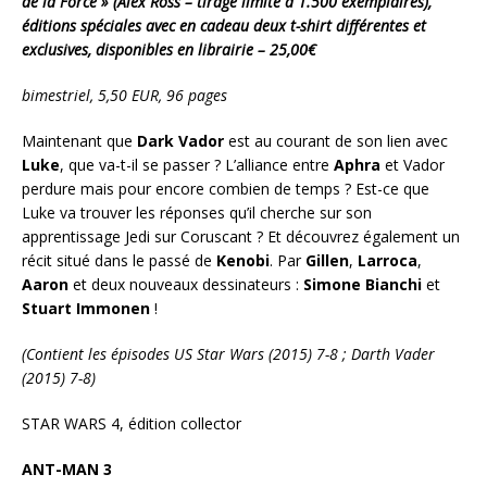
de la Force » (Alex Ross – tirage limite a 1.500 exemplaires),
éditions spéciales avec en cadeau deux t-shirt différentes et
exclusives, disponibles en librairie – 25,00€
bimestriel, 5,50 EUR, 96 pages
Maintenant que
Dark Vador
est au courant de son lien avec
Luke
, que va-t-il se passer ? L’alliance entre
Aphra
et Vador
perdure mais pour encore combien de temps ? Est-ce que
Luke va trouver les réponses qu’il cherche sur son
apprentissage Jedi sur Coruscant ? Et découvrez également un
récit situé dans le passé de
Kenobi
. Par
Gillen
,
Larroca
,
Aaron
et deux nouveaux dessinateurs :
Simone Bianchi
et
Stuart Immonen
!
(Contient les épisodes US Star Wars (2015) 7-8 ; Darth Vader
(2015) 7-8)
STAR WARS 4, édition collector
ANT-MAN 3