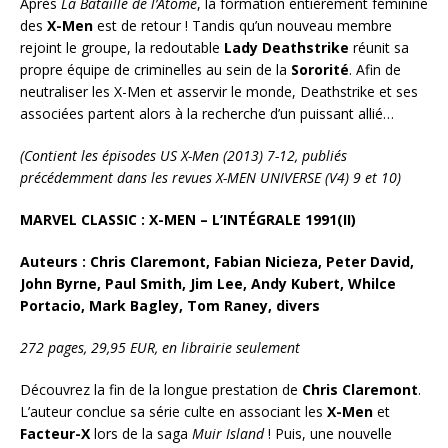
Après
La Bataille de l’Atome
, la formation entièrement féminine
des
X-Men
est de retour ! Tandis qu’un nouveau membre
rejoint le groupe, la redoutable
Lady Deathstrike
réunit sa
propre équipe de criminelles au sein de la
Sororité
. Afin de
neutraliser les X-Men et asservir le monde, Deathstrike et ses
associées partent alors à la recherche d’un puissant allié…
(Contient les épisodes US X-Men (2013) 7-12, publiés
précédemment dans les revues X-MEN UNIVERSE (V4) 9 et 10)
MARVEL CLASSIC : X-MEN – L’INTÉGRALE 1991(II)
Auteurs : Chris Claremont, Fabian Nicieza, Peter David,
John Byrne, Paul Smith, Jim Lee, Andy Kubert, Whilce
Portacio, Mark Bagley, Tom Raney, divers
272 pages, 29,95 EUR, en librairie seulement
Découvrez la fin de la longue prestation de
Chris Claremont
.
L’auteur conclue sa série culte en associant les
X-Men
et
Facteur-X
lors de la saga
Muir Island
! Puis, une nouvelle