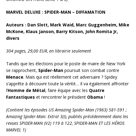
MARVEL DELUXE : SPIDER-MAN – DIFFAMATION
Auteurs : Dan Slott, Mark Waid, Marc Guggenheim, Mike
McKone, Klaus Janson, Barry Kitson, John Romita Jr,
divers
304 pages, 29,00 EUR, en librairie seulement
Tandis que les élections pour le poste de maire de New York
se rapprochent,
Spider-Man
poursuit son combat contre
Menace
. Mais qui est réellement cet adversaire ? Spidey
s’apprête à découvrir toute la vérité… Il va également affronter
l’
Homme
de Métal
, faire équipe avec les
Quatre
Fantastiques
et rencontrer le président
Obama
!
(Contient les épisodes US Amazing Spider-Man (1963) 581-591 ;
Amazing Spider-Man: Extra! 3(I), publiés précédemment dans les
revues SPIDER-MAN (V2) 119 à 122, SPIDER-MAN ET LES HÉROS
MARVEL 1)