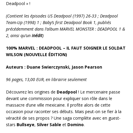
Deadpool » !
(Contient les épisodes US Deadpool (1997) 26-33 ; Deadpool
Team-Up (1998) 1 ; Baby’s first Deadpool Book 1, publiés
précédemment dans l’album MARVEL MONSTER : DEADPOOL 1 &
2, ainsi qu’un
inédit
)
100% MARVEL : DEADPOOL – IL FAUT SOIGNER LE SOLDAT
WILSON (NOUVELLE ÉDITION)
Auteurs : Duane Swierczynski, Jason Pearson
96 pages, 13,00 EUR, en librairie seulement
Découvrez les origines de
Deadpool
! Le mercenaire passe
devant une commission pour expliquer son rôle dans le
massacre d’une ville mexicaine. Il profite alors de cette
occasion pour raconter ses débuts. Mais peut-on se fier à la
véracité de ses propos ? Une saga complète avec en guest-
stars
Bullseye
,
Silver Sable
et
Domino
.