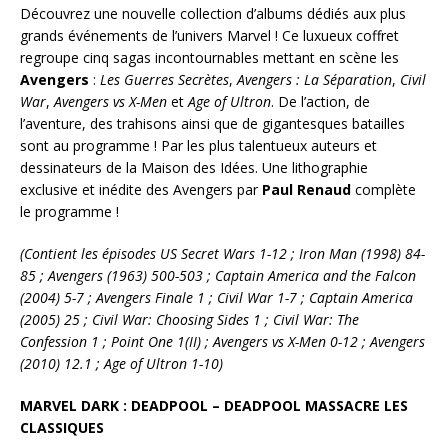
Découvrez une nouvelle collection d’albums dédiés aux plus
grands événements de l’univers Marvel ! Ce luxueux coffret
regroupe cinq sagas incontournables mettant en scène les
Avengers
:
Les
Guerres Secrètes
,
Avengers : La Séparation
,
Civil
War
,
Avengers vs X-Men
et
Age of Ultron
. De l’action, de
l’aventure, des trahisons ainsi que de gigantesques batailles
sont au programme ! Par les plus talentueux auteurs et
dessinateurs de la Maison des Idées. Une lithographie
exclusive et inédite des Avengers par
Paul Renaud
complète
le programme !
(Contient les épisodes US Secret Wars 1-12 ; Iron Man (1998) 84-
85 ; Avengers (1963) 500-503 ; Captain America and the Falcon
(2004) 5-7 ; Avengers Finale 1 ; Civil War 1-7 ; Captain America
(2005) 25 ; Civil War: Choosing Sides 1 ; Civil War: The
Confession 1 ; Point One 1(II) ; Avengers vs X-Men 0-12 ; Avengers
(2010) 12.1 ; Age of Ultron 1-10)
MARVEL DARK : DEADPOOL – DEADPOOL MASSACRE LES
CLASSIQUES