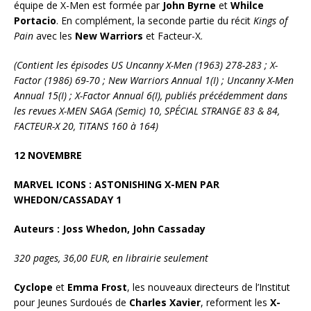
équipe de X-Men est formée par
John Byrne
et
Whilce
Portacio
. En complément, la seconde partie du récit
Kings of
Pain
avec les
New Warriors
et Facteur-X.
(Contient les épisodes US Uncanny X-Men (1963) 278-283 ; X-
Factor (1986) 69-70 ; New Warriors Annual 1(I) ; Uncanny X-Men
Annual 15(I) ; X-Factor Annual 6(I), publiés précédemment dans
les revues X-MEN SAGA (Semic) 10, SPÉCIAL STRANGE 83 & 84,
FACTEUR-X 20, TITANS 160 à 164)
12 NOVEMBRE
MARVEL ICONS : ASTONISHING X-MEN PAR
WHEDON/CASSADAY 1
Auteurs : Joss Whedon, John Cassaday
320 pages, 36,00 EUR, en librairie seulement
Cyclope
et
Emma Frost
, les nouveaux directeurs de l’Institut
pour Jeunes Surdoués de
Charles
Xavier
, reforment les
X-