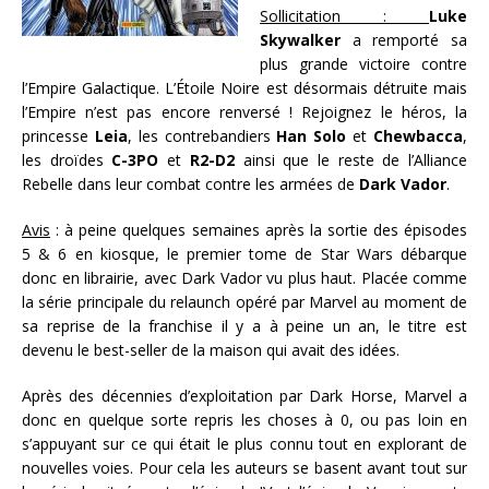
Sollicitation :
Luke
Skywalker
a remporté sa
plus grande victoire contre
l’Empire Galactique. L’Étoile Noire est désormais détruite mais
l’Empire n’est pas encore renversé ! Rejoignez le héros, la
princesse
Leia
, les contrebandiers
Han Solo
et
Chewbacca
,
les droïdes
C-3PO
et
R2-D2
ainsi que le reste de l’Alliance
Rebelle dans leur combat contre les armées de
Dark Vador
.
Avis
: à peine quelques semaines après la sortie des épisodes
5 & 6 en kiosque, le premier tome de Star Wars débarque
donc en librairie, avec Dark Vador vu plus haut. Placée comme
la série principale du relaunch opéré par Marvel au moment de
sa reprise de la franchise il y a à peine un an, le titre est
devenu le best-seller de la maison qui avait des idées.
Après des décennies d’exploitation par Dark Horse, Marvel a
donc en quelque sorte repris les choses à 0, ou pas loin en
s’appuyant sur ce qui était le plus connu tout en explorant de
nouvelles voies. Pour cela les auteurs se basent avant tout sur