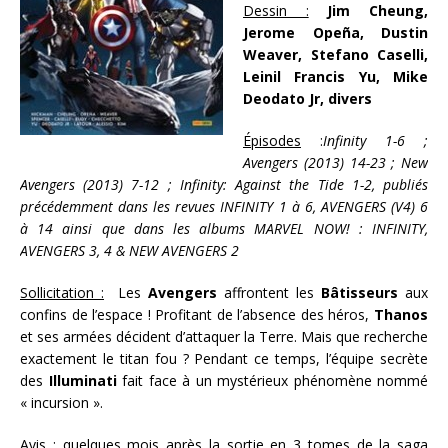
Dessin :
Jim Cheung,
Jerome Opeña, Dustin
Weaver, Stefano Caselli,
Leinil Francis Yu, Mike
Deodato Jr, divers
Épisodes
:
Infinity 1-6 ;
Avengers (2013) 14-23 ; New
Avengers (2013) 7-12 ; Infinity: Against the Tide 1-2, publiés
précédemment dans les revues INFINITY 1 à 6, AVENGERS (V4) 6
à 14 ainsi que dans les albums MARVEL NOW! : INFINITY,
AVENGERS 3, 4 & NEW AVENGERS 2
Sollicitation :
Les
Avengers
affrontent les
Bâtisseurs
aux
confins de l’espace ! Profitant de l’absence des héros,
Thanos
et ses armées décident d’attaquer la Terre. Mais que recherche
exactement le titan fou ? Pendant ce temps, l’équipe secrète
des
Illuminati
fait face à un mystérieux phénomène nommé
« incursion ».
Avis
: quelques mois après la sortie en 3 tomes de la saga