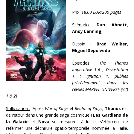
Prix :
18,00 EUR/200 pages
Scénario
:
Dan Abnett,
Andy Lanning,
Dessin :
Brad Walker,
Miguel Sepulveda
Épisodes
:
The Thanos
Imperative 1-6 ; Devastation
1 ; Ignition 1, publiés
précédemment dans les
revues MARVEL UNIVERSE (V2)
1 & 2)
Sollicitation :
Après
War of Kings
et
Realm of Kings
,
Thanos
est
de retour dans une grande saga cosmique !
Les Gardiens de
la Galaxie
et
Nova
se mesurent à lui et s’efforcent de
refermer une déchirure spatio-temporelle nommée la Faille.