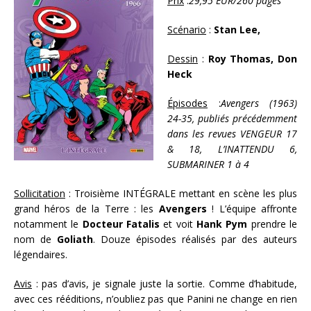
Prix
:
29,95 EUR/260 pages
Scénario
:
Stan Lee,
Dessin
:
Roy Thomas, Don
Heck
Épisodes
:
Avengers (1963)
24-35, publiés précédemment
dans les revues VENGEUR 17
& 18, L’INATTENDU 6,
SUBMARINER 1 à 4
Sollicitation
: Troisième INTÉGRALE mettant en scène les plus
grand héros de la Terre : les
Avengers
! L’équipe affronte
notamment le
Docteur Fatalis
et voit
Hank Pym
prendre le
nom de
Goliath
. Douze épisodes réalisés par des auteurs
légendaires.
Avis
: pas d’avis, je signale juste la sortie. Comme d’habitude,
avec ces rééditions, n’oubliez pas que Panini ne change en rien