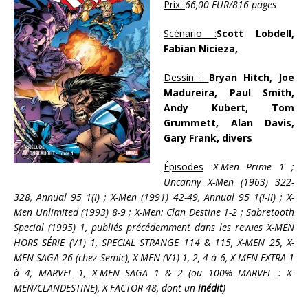
Prix :
66,00 EUR/816 pages
Scénario :
Scott Lobdell,
Fabian Nicieza,
Dessin :
Bryan Hitch, Joe
Madureira, Paul Smith,
Andy Kubert, Tom
Grummett, Alan Davis,
Gary Frank, divers
Épisodes
:
X-Men Prime 1 ;
Uncanny X-Men (1963) 322-
328, Annual 95 1(I) ; X-Men (1991) 42-49, Annual 95 1(I-II) ; X-
Men Unlimited (1993) 8-9 ; X-Men: Clan Destine 1-2 ; Sabretooth
Special (1995) 1, publiés précédemment dans les revues X-MEN
HORS SÉRIE (V1) 1, SPECIAL STRANGE 114 & 115, X-MEN 25, X-
MEN SAGA 26 (chez Semic), X-MEN (V1) 1, 2, 4 à 6, X-MEN EXTRA 1
à 4, MARVEL 1, X-MEN SAGA 1 & 2 (ou 100% MARVEL : X-
MEN/CLANDESTINE), X-FACTOR 48, dont un
inédit
)