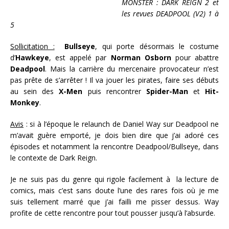
MONSTER : DARK REIGN 2 et
les revues DEADPOOL (V2) 1 à
5
Sollicitation :
Bullseye
, qui porte désormais le costume
d’
Hawkeye
, est appelé par
Norman Osborn
pour abattre
Deadpool
. Mais la carrière du mercenaire provocateur n’est
pas prête de s’arrêter ! Il va jouer les pirates, faire ses débuts
au sein des
X-Men
puis rencontrer
Spider-Man
et
Hit-
Monkey
.
Avis
: si à l’époque le relaunch de Daniel Way sur Deadpool ne
m’avait guère emporté, je dois bien dire que j’ai adoré ces
épisodes et notamment la rencontre Deadpool/Bullseye, dans
le contexte de Dark Reign.
Je ne suis pas du genre qui rigole facilement à la lecture de
comics, mais c’est sans doute l’une des rares fois où je me
suis tellement marré que j’ai failli me pisser dessus. Way
profite de cette rencontre pour tout pousser jusqu’à l’absurde.