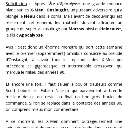
Sollicitation
: Après l’
Ère d’Apocalypse
, une grande menace
plane sur les
X-Men
:
Onslaught
, un puissant adversaire qui a
plongé le
Fléau
dans le coma. Mais avant de découvrir qui est
réellement cet ennemi, les mutants doivent affronter un
groupe de super-vilains dirigé par
Marrow
ainsi qu’
Holocaust
,
le fils d’
Apocalypse
.
Avis
: c’est donc un énorme monstre qui sort cette semaine
avec le premier (apparemment) omnibus consacré au prélude
d’Onslaught, à savoir tous les épisodes des X-Men qui
précédent ce gigantesque, et interminable crossover, qui
marqua le milieu des années 90.
Et encore une fois, il faut saluer le boulot d’auteurs comme
Scott Lobdell et Fabien Nicieza qui parviennent à tirer le
meilleur de ce qui reste au final un bon gros boulot de
commande. Si l’on se replace dans le contexte des années 90,
on comprend mieux mon commentaire.
A ce moment, les X-Men dominent outrageusement une
industrie qui vient de rentrer en crise profonde dans le courant