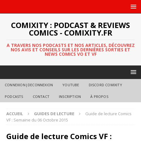
COMIXITY : PODCAST & REVIEWS
COMICS - COMIXITY.FR
A TRAVERS NOS PODCASTS ET NOS ARTICLES, DÉCOUVREZ
NOS AVIS ET CONSEILS SUR LES DERNIÈRES SORTIES ET
NEWS COMICS VO ET VF
CONNEXION|DECONNEXION
YOUTUBE
DISCORD COMIXITY
PODCASTS
CONTACT
INSCRIPTION
À PROPOS
ACCUEIL
GUIDES DE LECTURE
Guide de lecture Comics
VF : Semaine du 06 Octobre 2015
Guide de lecture Comics VF :