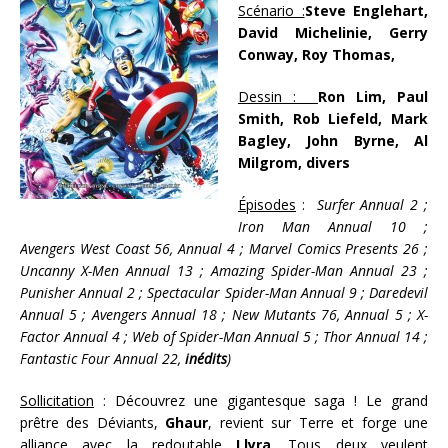
Scénario :
Steve Englehart,
David Michelinie, Gerry
Conway, Roy Thomas,
Dessin :
Ron Lim, Paul
Smith, Rob Liefeld, Mark
Bagley, John Byrne, Al
Milgrom, divers
Épisodes
:
Surfer Annual 2 ;
Iron Man Annual 10 ;
Avengers West Coast 56, Annual 4 ; Marvel Comics Presents 26 ;
Uncanny X-Men Annual 13 ; Amazing Spider-Man Annual 23 ;
Punisher Annual 2 ; Spectacular Spider-Man Annual 9 ; Daredevil
Annual 5 ; Avengers Annual 18 ; New Mutants 76, Annual 5 ; X-
Factor Annual 4 ; Web of Spider-Man Annual 5 ; Thor Annual 14 ;
Fantastic Four Annual 22,
inédits
)
Sollicitation
: Découvrez une gigantesque saga ! Le grand
prêtre des Déviants,
Ghaur
, revient sur Terre et forge une
alliance avec la redoutable
Llyra
. Tous deux veulent