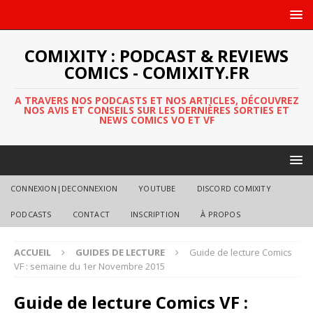
COMIXITY : PODCAST & REVIEWS
COMICS - COMIXITY.FR
A TRAVERS NOS PODCASTS ET NOS ARTICLES, DÉCOUVREZ
NOS AVIS ET CONSEILS SUR LES DERNIÈRES SORTIES ET
NEWS COMICS VO ET VF
CONNEXION|DECONNEXION
YOUTUBE
DISCORD COMIXITY
PODCASTS
CONTACT
INSCRIPTION
À PROPOS
ACCUEIL
GUIDES DE LECTURE
Guide de lecture Comics
VF : semaine du 1er Novembre 2015
Guide de lecture Comics VF :