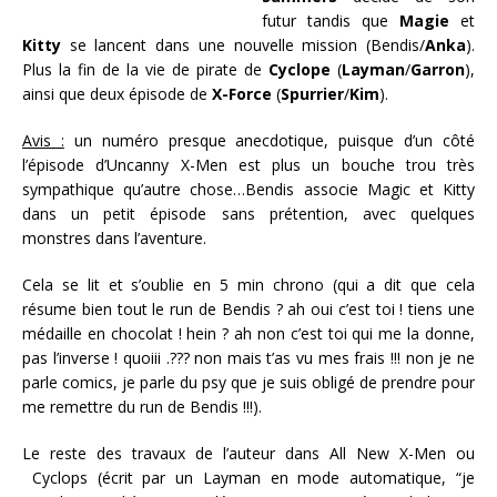
futur tandis que
Magie
et
Kitty
se lancent dans une nouvelle mission (Bendis/
Anka
).
Plus la fin de la vie de pirate de
Cyclope
(
Layman
/
Garron
),
ainsi que deux épisode de
X-Force
(
Spurrier
/
Kim
).
Avis :
un numéro presque anecdotique, puisque d’un côté
l’épisode d’Uncanny X-Men est plus un bouche trou très
sympathique qu’autre chose…Bendis associe Magic et Kitty
dans un petit épisode sans prétention, avec quelques
monstres dans l’aventure.
Cela se lit et s’oublie en 5 min chrono (qui a dit que cela
résume bien tout le run de Bendis ? ah oui c’est toi ! tiens une
médaille en chocolat ! hein ? ah non c’est toi qui me la donne,
pas l’inverse ! quoiii .??? non mais t’as vu mes frais !!! non je ne
parle comics, je parle du psy que je suis obligé de prendre pour
me remettre du run de Bendis !!!).
Le reste des travaux de l’auteur dans All New X-Men ou
Cyclops (écrit par un Layman en mode automatique, “je