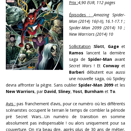
Prix :
4,90 EUR, 112 pages
Épisodes :
Amazing Spider-
Man (2014) 16(I-II), 16.1-17.1 ;
Spider-Man 2099 (2014) 10 ;
New Warriors (2014) 10
Sollicitation
:
Slott
,
Gage
et
Ramos
lancent la dernière
saga de
Spider-Man
avant
Secret Wars
! Et
Conway
et
Barberi
débutent eux aussi
une nouvelle saga, où Spidey
devra affronter la pègre. Sans oublier
Spider-Man 2099
et les
New Warriors
, par
David
,
Sliney
,
Yost
,
Burnham
et
To
.
Avis :
pas franchement d’avis, pour ce numéro où les différents
scénaristes occupent le terrain le temps de combler la période
pré Secret Wars…Un numéro de transition en somme
absolument pas indispensable ! ou alors uniquement pour sa
couverture. On n’a beau dire, après plus de 30 ans de métier,