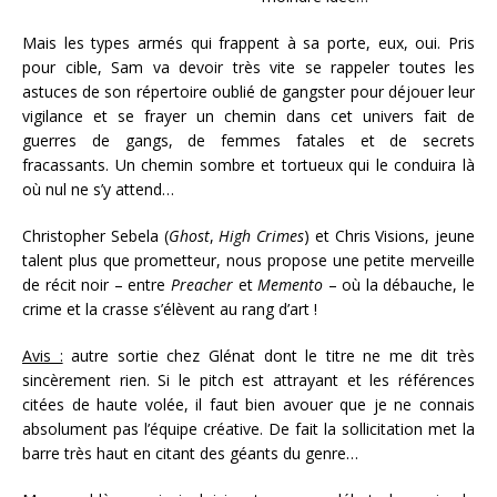
Mais les types armés qui frappent à sa porte, eux, oui. Pris
pour cible, Sam va devoir très vite se rappeler toutes les
astuces de son répertoire oublié de gangster pour déjouer leur
vigilance et se frayer un chemin dans cet univers fait de
guerres de gangs, de femmes fatales et de secrets
fracassants. Un chemin sombre et tortueux qui le conduira là
où nul ne s’y attend…
Christopher Sebela (
Ghost
,
High Crimes
) et Chris Visions, jeune
talent plus que prometteur, nous propose une petite merveille
de récit noir – entre
Preacher
et
Memento
– où la débauche, le
crime et la crasse s’élèvent au rang d’art !
Avis :
autre sortie chez Glénat dont le titre ne me dit très
sincèrement rien. Si le pitch est attrayant et les références
citées de haute volée, il faut bien avouer que je ne connais
absolument pas l’équipe créative. De fait la sollicitation met la
barre très haut en citant des géants du genre…