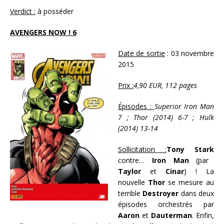
Verdict :
à posséder
AVENGERS NOW ! 6
Date de sortie
: 03 novembre
2015
Prix :
4,90 EUR, 112 pages
Épisodes :
Superior Iron Man
7 ; Thor (2014) 6-7 ; Hulk
(2014) 13-14
Sollicitation :
Tony Stark
contre…
Iron Man
(par
Taylor
et
Cinar
) ! La
nouvelle
Thor
se mesure au
terrible
Destroyer
dans deux
épisodes orchestrés par
Aaron
et
Dauterman
. Enfin,