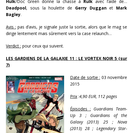
Hulk
/Doc Green donne la chasse à
Rulk
avec l’aide de…
Deadpool
, sous la houlette de
Gerry Duggan
et
Mark
Bagley
.
Avis :
pas d’avis, je signale juste la sortie, alors que le mag se
dirige lentement mais sûrement vers la case relaunch…
Verdict :
pour ceux qui suivent.
LES GARDIENS DE LA GALAXIE 11 : LE VORTEX NOIR 5 (sur
7)
Date de sortie :
03 novembre
2015
Prix
:
4,90 EUR, 112 pages
Épisodes :
Guardians Team-
Up 3 ; Guardians of the
Galaxy (2013) 25 ; Nova
(2013) 28 ; Legendary Star-