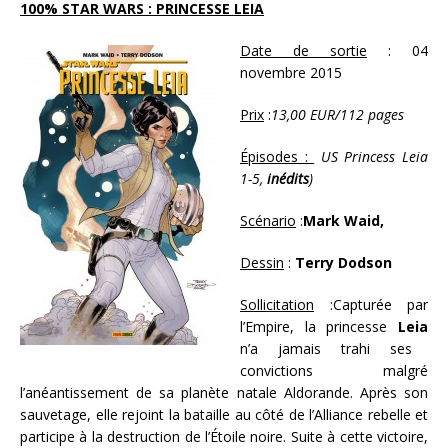
100% STAR WARS : PRINCESSE LEIA
Date de sortie
: 04
novembre 2015
Prix
:
13,00 EUR/112 pages
Épisodes :
US Princess Leia
1-5,
inédits
)
Scénario
:
Mark Waid,
Dessin
:
Terry Dodson
Sollicitation
:Capturée par
l’Empire, la princesse
Leia
n’a jamais trahi ses
convictions malgré
l’anéantissement de sa planète natale Aldorande. Après son
sauvetage, elle rejoint la bataille au côté de l’Alliance rebelle et
participe à la destruction de l’Étoile noire. Suite à cette victoire,