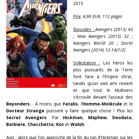
2015
Prix
:
4,90 EUR, 112 pages
Épisodes :
Avengers (2013) 43
; New Avengers (2013) 32 ;
Avengers World 20 ; Secret
Avengers (2014) 12-14(1/2)
Sollicitation :
Les héros les
plus puissants de la Terre
font face à l’Empire shi’ar,
tandis qu’un vieil ami revient
et que tout le Multivers
s’écroule devant l’assaut des
Beyonders
… À moins que
Fatalis
, l’
Homme-Molécule
et le
Docteur Strange
puissent y faire quelque chose ! Plus les
Secret Avengers
. Par
Hickman
,
Mayhew
,
Deodato
,
Barbiere
,
Checchetto
,
Kot
et
Walsh
.
Avis :
alors que l’on approche de la fin du run d’Hickman sur les