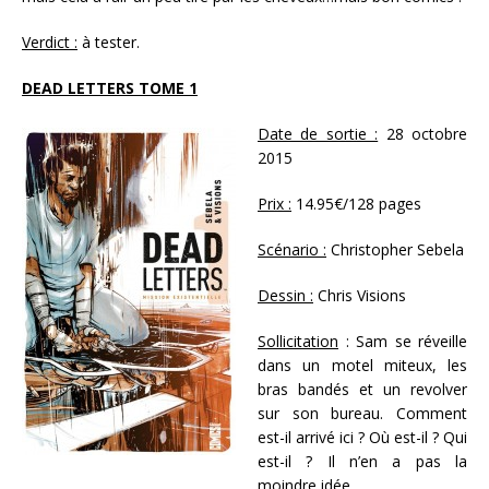
Verdict :
à tester.
DEAD LETTERS TOME 1
Date de sortie :
28 octobre
2015
Prix :
14.95€/128 pages
Scénario :
Christopher Sebela
Dessin :
Chris Visions
Sollicitation
: Sam se réveille
dans un motel miteux, les
bras bandés et un revolver
sur son bureau. Comment
est-il arrivé ici ? Où est-il ? Qui
est-il ? Il n’en a pas la
moindre idée…