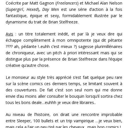
Coécrite par Matt Gagnon (
Freelancers
) et Michael Alan Nelson
(
Supergirl
,
Hexed
),
Day Men
est une série d’action à la fois
fantastique, épique et sexy, formidablement illustrée par le
dynamisme du trait de Brian Stelfreeze.
Avis
: un titre totalement inédit, et par là je veux dire qui
échappe complètement à mon omnipotente (qui dit pétante
???? ah, pédante !..euhh c’est mieux ?) sagesse plurimillénaires
de chroniqueur, avec un pitch à priori intéressant mais qui se
distingue plus par la présence de Brian Stelfreeze dans l’équipe
créative qu’autre chose.
Le monsieur au style très apprécié s’est fait quelque peu rare
sur la scène comics ces derniers temps, se limitant souvent à
des couvertures. De fait c’est son seul nom qui me donne
envie d’au moins aller consulter le bouquin lorsqu’il sortira chez
tous les bons deale…euhhh je veux dire libraires..
Au niveau de l’histoire, on dirait une rencontre improbable
entre Sleeper, 100 bullets et un trip vampirique …je veux bien,
mais cela a l’air un peu tiré par les cheveux…mais bon comics !