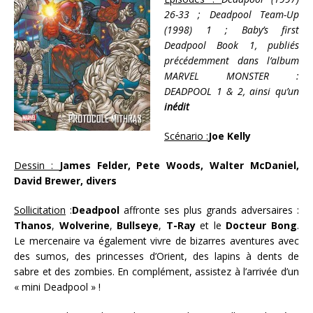
26-33 ; Deadpool Team-Up
(1998) 1 ; Baby’s first
Deadpool Book 1, publiés
précédemment dans l’album
MARVEL MONSTER :
DEADPOOL 1 & 2, ainsi qu’un
inédit
Scénario :
Joe Kelly
Dessin :
James Felder, Pete Woods, Walter McDaniel,
David Brewer, divers
Sollicitation
:
Deadpool
affronte ses plus grands adversaires :
Thanos
,
Wolverine
,
Bullseye
,
T-Ray
et le
Docteur
Bong
.
Le mercenaire va également vivre de bizarres aventures avec
des sumos, des princesses d’Orient, des lapins à dents de
sabre et des zombies. En complément, assistez à l’arrivée d’un
« mini Deadpool » !