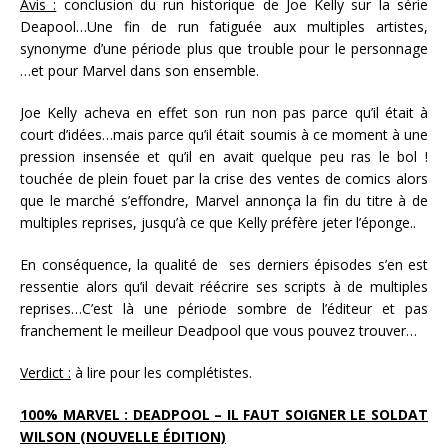
Avis :
conclusion du run historique de Joe Kelly sur la série
Deapool…Une fin de run fatiguée aux multiples artistes,
synonyme d’une période plus que trouble pour le personnage
…et pour Marvel dans son ensemble.
Joe Kelly acheva en effet son run non pas parce qu’il était à
court d’idées…mais parce qu’il était soumis à ce moment à une
pression insensée et qu’il en avait quelque peu ras le bol !
touchée de plein fouet par la crise des ventes de comics alors
que le marché s’effondre, Marvel annonça la fin du titre à de
multiples reprises, jusqu’à ce que Kelly préfère jeter l’éponge..
En conséquence, la qualité de ses derniers épisodes s’en est
ressentie alors qu’il devait réécrire ses scripts à de multiples
reprises…C’est là une période sombre de l’éditeur et pas
franchement le meilleur Deadpool que vous pouvez trouver…
Verdict :
à lire pour les complétistes.
100% MARVEL : DEADPOOL – IL FAUT SOIGNER LE SOLDAT
WILSON (NOUVELLE ÉDITION)