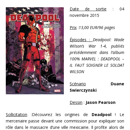
Date de sortie
: 04
novembre 2015
Prix
:
13,00 EUR/96 pages
Épisodes :
Deadpool: Wade
Wilson’s War 1-4, publiés
précédemment dans l’album
100% MARVEL : DEADPOOL –
IL FAUT SOIGNER LE SOLDAT
WILSON
Scénario
:
Duane
Swierczynski
Dessin
:
Jason Pearson
Sollicitation
:Découvrez les origines de
Deadpool
! Le
mercenaire passe devant une commission pour expliquer son
rôle dans le massacre d’une ville mexicaine. Il profite alors de