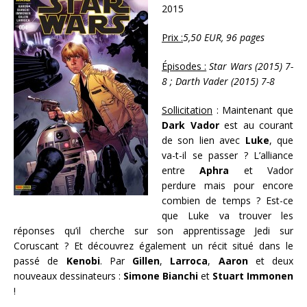
2015
Prix :
5,50 EUR, 96 pages
Épisodes :
Star Wars (2015) 7-
8 ; Darth Vader (2015) 7-8
Sollicitation
: Maintenant que
Dark Vador
est au courant
de son lien avec
Luke
, que
va-t-il se passer ? L’alliance
entre
Aphra
et Vador
perdure mais pour encore
combien de temps ? Est-ce
que Luke va trouver les
réponses qu’il cherche sur son apprentissage Jedi sur
Coruscant ? Et découvrez également un récit situé dans le
passé de
Kenobi
. Par
Gillen
,
Larroca
,
Aaron
et deux
nouveaux dessinateurs :
Simone Bianchi
et
Stuart Immonen
!