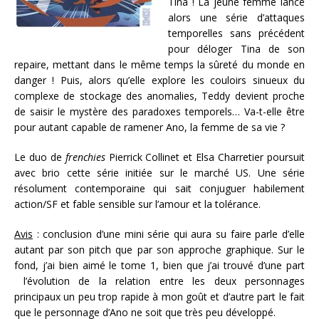
Tina ! La jeune femme lance
alors une série d’attaques
temporelles sans précédent
pour déloger Tina de son
repaire, mettant dans le même temps la sûreté du monde en
danger ! Puis, alors qu’elle explore les couloirs sinueux du
complexe de stockage des anomalies, Teddy devient proche
de saisir le mystère des paradoxes temporels… Va-t-elle être
pour autant capable de ramener Ano, la femme de sa vie ?
Le duo de
frenchies
Pierrick Collinet et Elsa Charretier poursuit
avec brio cette série initiée sur le marché US. Une série
résolument contemporaine qui sait conjuguer habilement
action/SF et fable sensible sur l’amour et la tolérance.
Avis
: conclusion d’une mini série qui aura su faire parle d’elle
autant par son pitch que par son approche graphique. Sur le
fond, j’ai bien aimé le tome 1, bien que j’ai trouvé d’une part
l’évolution de la relation entre les deux personnages
principaux un peu trop rapide à mon goût et d’autre part le fait
que le personnage d’Ano ne soit que très peu développé.