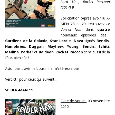
Lord 10 ; Rocket Raccoon
(2014) 9
Sollicitation :
Après avoir lu X-
MEN 28 et 29, retrouvez
Le
Vortex Noir
dans
quatre
nouveaux épisodes des
Gardiens de la Galaxie
,
Star-Lord
et
Nova
signés
Bendis
,
Humphries
,
Duggan
,
Mayhew
,
Young
,
Bendis
,
Schiti
,
Medina
,
Parker
et
Baldeon
.
Rocket Raccon
sera aussi de la
fête, bien sûr !
Avis :
pas d’avis, le bousin ne m’intéresse pas…
Verdict
: pour ceux qui suivent…
SPIDER-MAN 11
Date de sortie :
03 novembre
2015