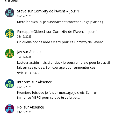
traitées
.
Steve
sur
Comixity de l’Avent – jour 1
02/12/2025
Merci beaucoup, je suis vraiment content que ça plaise :-)
PineappleObkect
sur
Comixity de l’Avent – jour 1
01/12/2025
Oh quelle bonne idée ! Merci pour ce Comixity de l'Avent!
Jay
sur
Absence
10/11/2025
Lecteur assidu mais silencieux je vous remercie pour le travail
fait sur ces guides. Bon courage pour surmonter ces
évènements.…
Inteorm
sur
Absence
29/10/2025
Première fois que je fais un message je crois. Sam, un
immense MERCI pour ce que tu as fait et…
Pol
sur
Absence
21/10/2025