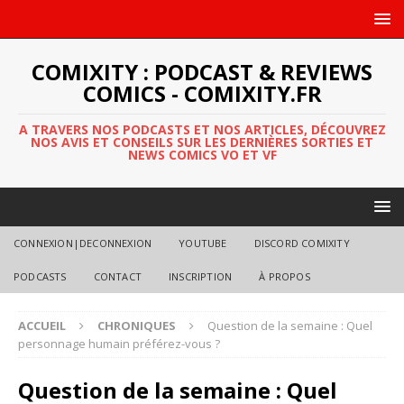
COMIXITY : PODCAST & REVIEWS
COMICS - COMIXITY.FR
A TRAVERS NOS PODCASTS ET NOS ARTICLES, DÉCOUVREZ
NOS AVIS ET CONSEILS SUR LES DERNIÈRES SORTIES ET
NEWS COMICS VO ET VF
CONNEXION|DECONNEXION
YOUTUBE
DISCORD COMIXITY
PODCASTS
CONTACT
INSCRIPTION
À PROPOS
ACCUEIL
CHRONIQUES
Question de la semaine : Quel
personnage humain préférez-vous ?
Question de la semaine : Quel