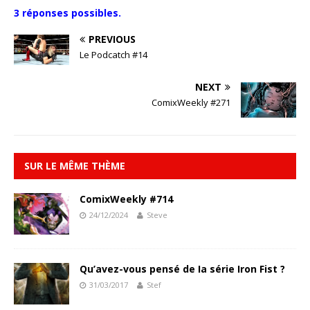
3 réponses possibles.
PREVIOUS
Le Podcatch #14
NEXT
ComixWeekly #271
SUR LE MÊME THÈME
ComixWeekly #714
24/12/2024
Steve
Qu’avez-vous pensé de Ia série Iron Fist ?
31/03/2017
Stef