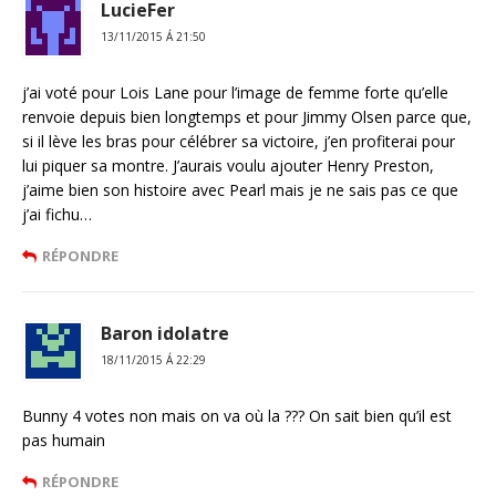
LucieFer
13/11/2015 Á 21:50
j’ai voté pour Lois Lane pour l’image de femme forte qu’elle
renvoie depuis bien longtemps et pour Jimmy Olsen parce que,
si il lève les bras pour célébrer sa victoire, j’en profiterai pour
lui piquer sa montre. J’aurais voulu ajouter Henry Preston,
j’aime bien son histoire avec Pearl mais je ne sais pas ce que
j’ai fichu…
RÉPONDRE
Baron idolatre
18/11/2015 Á 22:29
Bunny 4 votes non mais on va où la ??? On sait bien qu’il est
pas humain
RÉPONDRE