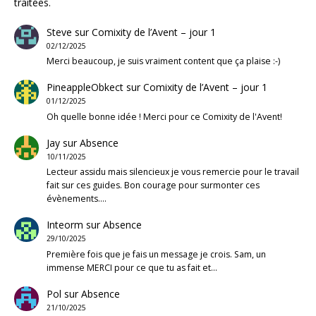
traitées
.
Steve
sur
Comixity de l’Avent – jour 1
02/12/2025
Merci beaucoup, je suis vraiment content que ça plaise :-)
PineappleObkect
sur
Comixity de l’Avent – jour 1
01/12/2025
Oh quelle bonne idée ! Merci pour ce Comixity de l'Avent!
Jay
sur
Absence
10/11/2025
Lecteur assidu mais silencieux je vous remercie pour le travail
fait sur ces guides. Bon courage pour surmonter ces
évènements.…
Inteorm
sur
Absence
29/10/2025
Première fois que je fais un message je crois. Sam, un
immense MERCI pour ce que tu as fait et…
Pol
sur
Absence
21/10/2025