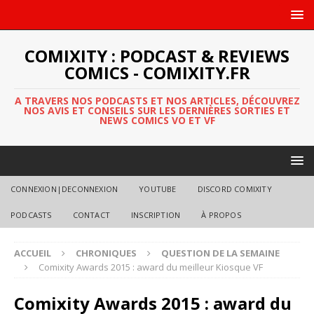
COMIXITY : PODCAST & REVIEWS
COMICS - COMIXITY.FR
A TRAVERS NOS PODCASTS ET NOS ARTICLES, DÉCOUVREZ
NOS AVIS ET CONSEILS SUR LES DERNIÈRES SORTIES ET
NEWS COMICS VO ET VF
CONNEXION|DECONNEXION
YOUTUBE
DISCORD COMIXITY
PODCASTS
CONTACT
INSCRIPTION
À PROPOS
ACCUEIL
CHRONIQUES
QUESTION DE LA SEMAINE
Comixity Awards 2015 : award du meilleur Kiosque VF
Comixity Awards 2015 : award du