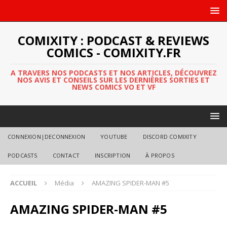
COMIXITY : PODCAST & REVIEWS
COMICS - COMIXITY.FR
A TRAVERS NOS PODCASTS ET NOS ARTICLES, DÉCOUVREZ
NOS AVIS ET CONSEILS SUR LES DERNIÈRES SORTIES ET
NEWS COMICS VO ET VF
CONNEXION|DECONNEXION
YOUTUBE
DISCORD COMIXITY
PODCASTS
CONTACT
INSCRIPTION
À PROPOS
ACCUEIL
Média
AMAZING SPIDER-MAN #5
AMAZING SPIDER-MAN #5