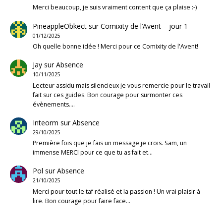
Merci beaucoup, je suis vraiment content que ça plaise :-)
PineappleObkect
sur
Comixity de l’Avent – jour 1
01/12/2025
Oh quelle bonne idée ! Merci pour ce Comixity de l'Avent!
Jay
sur
Absence
10/11/2025
Lecteur assidu mais silencieux je vous remercie pour le travail
fait sur ces guides. Bon courage pour surmonter ces
évènements.…
Inteorm
sur
Absence
29/10/2025
Première fois que je fais un message je crois. Sam, un
immense MERCI pour ce que tu as fait et…
Pol
sur
Absence
21/10/2025
Merci pour tout le taf réalisé et la passion ! Un vrai plaisir à
lire. Bon courage pour faire face…