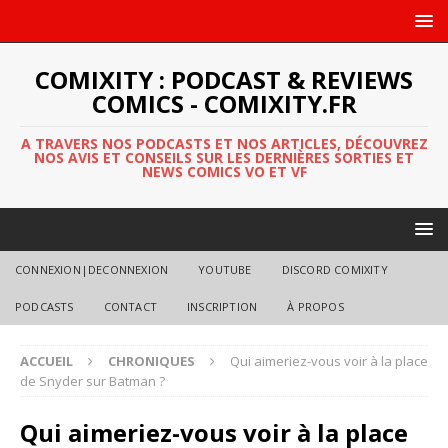
COMIXITY : PODCAST & REVIEWS
COMICS - COMIXITY.FR
A TRAVERS NOS PODCASTS ET NOS ARTICLES, DÉCOUVREZ
NOS AVIS ET CONSEILS SUR LES DERNIÈRES SORTIES ET
NEWS COMICS VO ET VF
CONNEXION|DECONNEXION
YOUTUBE
DISCORD COMIXITY
PODCASTS
CONTACT
INSCRIPTION
À PROPOS
ACCUEIL
CHRONIQUES
Qui aimeriez-vous voir à la place
de Snyder sur Batman ?
Qui aimeriez-vous voir à la place