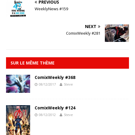
PREVIOUS
WeeklyNews #159
NEXT
ComixWeekly #281
SUR LE MÊME THÈME
ComixWeekly #368
08/12/2017
Steve
ComixWeekly #124
08/12/2012
Steve