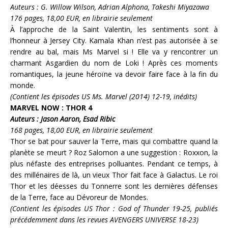
Auteurs : G. Willow Wilson, Adrian Alphona, Takeshi Miyazawa
176 pages, 18,00 EUR, en librairie seulement
À l’approche de la Saint Valentin, les sentiments sont à
l’honneur à Jersey City.
Kamala Khan
n’est pas autorisée à se
rendre au bal, mais
Ms Marvel
si ! Elle va y rencontrer un
charmant Asgardien du nom de
Loki
! Après ces moments
romantiques, la jeune héroïne va devoir faire face à la fin du
monde.
(Contient les épisodes US Ms. Marvel (2014) 12-19,
inédits
)
MARVEL NOW : THOR 4
Auteurs : Jason Aaron, Esad Ribic
168 pages, 18,00 EUR, en librairie seulement
Thor
se bat pour sauver la Terre, mais qui combattre quand la
planète se meurt ?
Roz Salomon
a une suggestion : Roxxon, la
plus néfaste des entreprises polluantes. Pendant ce temps, à
des millénaires de là, un vieux Thor fait face à
Galactus
. Le roi
Thor et les déesses du Tonnerre sont les dernières défenses
de la Terre, face au Dévoreur de Mondes.
(Contient les épisodes US Thor : God of Thunder 19-25, publiés
précédemment dans les revues AVENGERS UNIVERSE 18-23)