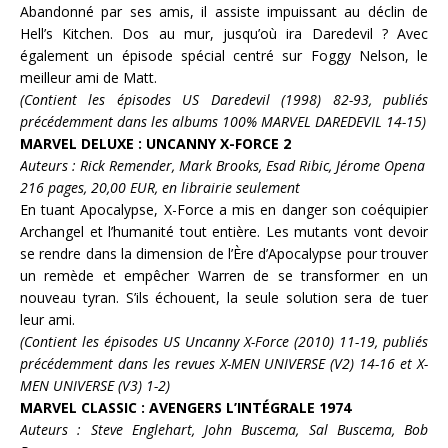
Abandonné par ses amis, il assiste impuissant au déclin de
Hell’s Kitchen. Dos au mur, jusqu’où ira
Daredevil
? Avec
également un épisode spécial centré sur
Foggy Nelson
, le
meilleur ami de Matt.
(Contient les épisodes US Daredevil (1998) 82-93, publiés
précédemment dans les albums 100% MARVEL DAREDEVIL 14-15)
MARVEL DELUXE : UNCANNY X-FORCE 2
Auteurs : Rick Remender, Mark Brooks, Esad Ribic, Jérome Opena
216 pages, 20,00 EUR, en librairie seulement
En tuant
Apocalypse
,
X-Force
a mis en danger son coéquipier
Archangel
et l’humanité tout entière. Les mutants vont devoir
se rendre dans la dimension de
l’Ère d’Apocalypse
pour trouver
un remède et empêcher
Warren
de se transformer en un
nouveau tyran. S’ils échouent, la seule solution sera de tuer
leur ami.
(Contient les épisodes US Uncanny X-Force (2010) 11-19, publiés
précédemment dans les revues X-MEN UNIVERSE (V2) 14-16 et X-
MEN UNIVERSE (V3) 1-2)
MARVEL CLASSIC : AVENGERS L’INTÉGRALE 1974
Auteurs : Steve Englehart, John Buscema, Sal Buscema, Bob