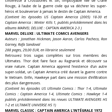
s’intéresse à
Crossbones
et
Sin
, l’impitoyable fille de
Crâne
Rouge
, à l’aube de la guerre civile qui va déchirer les super-
héros et bouleverser à jamais le destin de
Captain America.
(Contient les épisodes US Captain America (2005) 18-30 et
Captain America : Winter Kills 1, publiés précédemment dans les
albums MARVEL DELUXE : CAPTAIN AMERICA 2-3 )
MARVEL DELUXE : ULTIMATE COMICS AVENGERS
Auteurs : Jonathan Hickman, Jason Aaron, Carlos Pacheco, Ron
Garney, Rafa Sandoval
288 pages, 29,00 EUR, en librairie seulement
Retrouvez trois sagas complètes sur trois membres des
Ultimates
.
Thor
doit faire face au Ragnarok et découvrir sa
vraie nature.
Captain America
apprend l’existence d’un autre
super-soldat, un Captain America créé durant la guerre contre
le Vietnam. Enfin,
Hawkeye
part dans une mission d’infiltration
des plus dangereuses.
(Contient les épisodes US Ultimate Comics : Thor 1-4, Ultimate
Comics : Captain America 1-4, Ultimate Comics : Hawkeye 1-4
publiés précédemment dans les revues ULTIMATE AVENGERS HS
1-2 et ULTIMATE UNIVERSE HS 1)
MARVEL CLASSIC : CAPTAIN AMERICA L’INTÉGRALE 1972