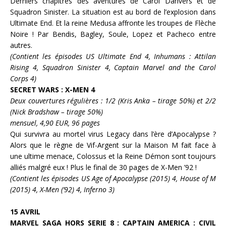
Derniers chapitres des aventures de
Carol Danvers
et de
Squadron Sinister
. La situation est au bord de l’explosion dans
Ultimate End
. Et la reine
Medusa
affronte les troupes de
Flèche
Noire
! Par
Bendis, Bagley, Soule, Lopez
et
Pacheco
entre
autres.
(Contient les épisodes US Ultimate End 4, Inhumans : Attilan
Rising 4, Squadron Sinister 4, Captain Marvel and the Carol
Corps 4)
SECRET WARS : X-MEN 4
Deux couvertures régulières : 1/2 (Kris Anka – tirage 50%) et 2/2
(Nick Bradshaw – tirage 50%)
mensuel, 4,90 EUR, 96 pages
Qui survivra au mortel virus Legacy dans l’ère d’
Apocalypse
?
Alors que le règne de
Vif-Argent
sur la Maison M fait face à
une ultime menace,
Colossus
et la
Reine Démon
sont toujours
alliés malgré eux ! Plus le final de 30 pages de
X-Men ’92
!
(Contient les épisodes US Age of Apocalypse (2015) 4, House of M
(2015) 4, X-Men (’92) 4, Inferno 3)
15 AVRIL
MARVEL SAGA HORS SERIE 8 :
CAPTAIN AMERICA : CIVIL