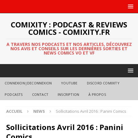
COMIXITY : PODCAST & REVIEWS
COMICS - COMIXITY.FR
A TRAVERS NOS PODCASTS ET NOS ARTICLES, DÉCOUVREZ
NOS AVIS ET CONSEILS SUR LES DERNIÈRES SORTIES ET
NEWS COMICS VO ET VF
CONNEXION|DECONNEXION
YOUTUBE
DISCORD COMIXITY
PODCASTS
CONTACT
INSCRIPTION
À PROPOS
ACCUEIL
NEWS
Sollicitations Avril 2016 : Panini Comics
Sollicitations Avril 2016 : Panini
Comics