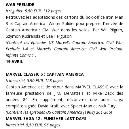
WAR PRELUDE
irrégulier, 5,50 EUR, 112 pages
Retrouvez les adaptations des cartons du box-office
Iron Man
3 et
Captain America : Winter Soldier
pour préparer l’arrivée de
Captain America : Civil War
dans les salles. Par
Will Pilgrim
,
Szymon Kudranski
et
Lee Ferguson
.
(Contient les épisodes US Marvel’s Captain America: Civil War
Prelude 1-4 et Marvel’s Captain America: Civil War Prelude
Infinite Comic 1
)
19 AVRIL
MARVEL CLASSIC 5 :
CAPTAIN AMERICA
trimestriel, 5,90 EUR, 128 pages
Captain Americ
a est de retour dans MARVEL CLASSIC avec la
fameuse prestation de
J.M. DeMatteis
et
Mike Zeck
des
années 80. En supplément, découvrez une autre saga
complète signée
David Kraft
, avec
Spider-Man
et
Nick Fury
!
(Contient les épisodes US Captain America (1968) 261-266)
MARVEL SAGA 12 :
PUNISHER LAST DAYS
bimestriel, 5,50 EUR, 96 pages