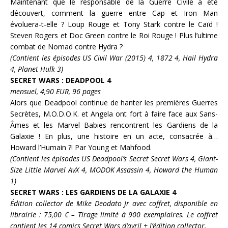
Maintenant que le responsable de la Guerre Civile a été
découvert, comment la guerre entre
Cap
et
Iron Man
évoluera-t-elle ?
Loup Rouge
et
Tony Stark
contre le
Caïd
!
Steven Rogers
et
Doc Green
contre le
Roi Rouge
! Plus l’ultime
combat de
Nomad
contre
Hydra
?
(Contient les épisodes US Civil War (2015) 4, 1872 4, Hail Hydra
4, Planet Hulk 3)
SECRET WARS : DEADPOOL 4
mensuel, 4,90 EUR, 96 pages
Alors que
Deadpool
continue de hanter les premières Guerres
Secrètes,
M.O.D.O.K.
et
Angela
ont fort à faire face aux
Sans-
Âmes
et les Marvel Babies rencontrent les
Gardiens de la
Galaxie
! En plus, une histoire en un acte, consacrée à…
Howard l’Humain
?! Par
Young
et
Mahfood
.
(Contient les épisodes US Deadpool’s Secret Secret Wars 4, Giant-
Size Little Marvel AvX 4, MODOK Assassin 4, Howard the Human
1)
SECRET WARS : LES GARDIENS DE LA GALAXIE 4
Édition collector de Mike Deodato Jr avec coffret, disponible en
librairie : 75,00 € – Tirage limité à 900 exemplaires. Le coffret
contient les 14 comics Secret Wars d’avril + l’édition collector.