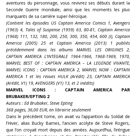
aventures du personnage, vous revivrez ses débuts durant la
Seconde Guerre mondiale, ainsi que les moments les plus
marquants de sa carrière super-héroïque.
(Contient les épisodes US Captain America Comics 1, Avengers
(1963) 4, Tales of Suspense (1959) 63, 80-81, Captain America
(1968) 111, 132, 180, 200, 250, 300, 350, 454, 600 (I), Captain
America (2005) 25 et Captain America (2013) 1 publiés
précédemment dans les albums MARVEL LES ORIGINES 2,
CAPTAIN AMERICA L’INTEGRALE 1964-1966, 1968-1969, 1970,
MARVEL BEST OF : CAPTAIN AMERICA – LA LEGENDE VIVANTE,
MARVEL ICONS : CAPTAIN AMERICA 2, MARVEL NOW : CAPTAIN
AMERICA 1 et les revues HULK (Arédit) 23, CAPTAIN AMERICA
(Arédit, V1) 19, AVENGERS (V1) 13, et 2
inédits)
MARVEL ICONS : CAPTAIN AMERICA PAR
BRUBAKER/EPTING 2
Auteurs : Ed Brubaker, Steve Epting
368 pages, 36,00 EUR, en librairie seulement
Dans le précédent tome, on avait vu l’apparition du
Soldat de
l’Hiver
, alias
Bucky Barnes,
l’ancien acolyte de
Steve Rogers
,
que l’on croyait mort depuis des années. Aujourd’hui, l’intrigue