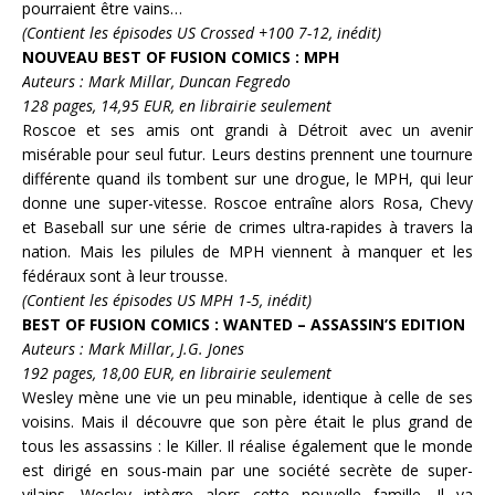
pourraient être vains…
(Contient les épisodes US Crossed +100 7-12,
inédit
)
NOUVEAU
BEST OF FUSION COMICS : MPH
Auteurs : Mark Millar, Duncan Fegredo
128 pages, 14,95 EUR, en librairie seulement
Roscoe
et ses amis ont grandi à Détroit avec un avenir
misérable pour seul futur. Leurs destins prennent une tournure
différente quand ils tombent sur une drogue, le MPH, qui leur
donne une super-vitesse. Roscoe entraîne alors
Rosa
,
Chevy
et
Baseball
sur une série de crimes ultra-rapides à travers la
nation. Mais les pilules de MPH viennent à manquer et les
fédéraux sont à leur trousse.
(Contient les épisodes US MPH 1-5,
inédit
)
BEST OF FUSION COMICS : WANTED – ASSASSIN’S EDITION
Auteurs : Mark Millar, J.G. Jones
192 pages, 18,00 EUR, en librairie seulement
Wesley
mène une vie un peu minable, identique à celle de ses
voisins. Mais il découvre que son père était le plus grand de
tous les assassins : le
Killer
. Il réalise également que le monde
est dirigé en sous-main par une société secrète de super-
vilains. Wesley intègre alors cette nouvelle famille. Il va