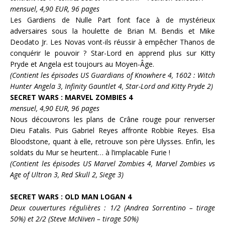
mensuel, 4,90 EUR, 96 pages
Les
Gardiens de Nulle Part
font face à de mystérieux
adversaires sous la houlette de
Brian M. Bendis
et
Mike
Deodato Jr.
Les Novas vont-ils réussir à empêcher
Thanos
de
conquérir le pouvoir ?
Star-Lord
en apprend plus sur
Kitty
Pryde
et
Angela
est toujours au Moyen-Âge.
(Contient les épisodes US Guardians of Knowhere 4, 1602 : Witch
Hunter Angela 3, Infinity Gauntlet 4, Star-Lord and Kitty Pryde 2)
SECRET WARS : MARVEL ZOMBIES 4
mensuel, 4,90 EUR, 96 pages
Nous découvrons les plans de
Crâne rouge
pour renverser
Dieu
Fatalis
. Puis
Gabriel Reyes
affronte
Robbie Reyes
.
Elsa
Bloodstone,
quant à elle, retrouve son père
Ulysses
. Enfin, les
soldats du Mur se heurtent… à l’implacable
Furie
!
(Contient les épisodes US Marvel Zombies 4, Marvel Zombies vs
Age of Ultron 3, Red Skull 2, Siege 3)
SECRET WARS : OLD MAN LOGAN 4
Deux couvertures régulières : 1/2 (Andrea Sorrentino – tirage
50%) et 2/2 (Steve McNiven – tirage 50%)