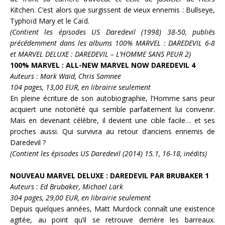
Kitchen. C’est alors que surgissent de vieux ennemis :
Bullseye
,
Typhoïd Mary
et le
Caïd
.
(Contient les épisodes US Daredevil (1998) 38-50, publiés
précédemment dans les albums 100% MARVEL : DAREDEVIL 6-8
et MARVEL DELUXE : DAREDEVIL – L’HOMME SANS PEUR 2)
100% MARVEL : ALL-NEW MARVEL NOW DAREDEVIL 4
Auteurs : Mark Waid, Chris Samnee
104 pages, 13,00 EUR, en librairie seulement
En pleine écriture de son autobiographie, l’
Homme sans peur
acquiert une notoriété qui semble parfaitement lui convenir.
Mais en devenant célèbre, il devient une cible facile… et ses
proches aussi. Qui survivra au retour d’anciens ennemis de
Daredevil
?
(Contient les épisodes US Daredevil (2014) 15.1, 16-18,
inédits
)
NOUVEAU
MARVEL DELUXE : DAREDEVIL PAR BRUBAKER 1
Auteurs : Ed Brubaker, Michael Lark
304 pages, 29,00 EUR, en librairie seulement
Depuis quelques années,
Matt Murdock
connaît une existence
agitée, au point qu’il se retrouve derrière les barreaux.