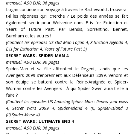
mensuel, 4,90 EUR, 96 pages
Logan
continue son voyage à travers le Battleworld : trouvera-
t-il les réponses qu’il cherche ? Le poids des années se fait
également sentir pour
Wolverine
dans
E is for Extinction
et
Years of Future Past
. Par
Bendis, Sorrentino, Bennet,
Burnham
et les autres !
(Contient les épisodes US Old Man Logan 4, X-tinction Agenda 4,
E is for Extinction 4, Years of Future Past 3)
SECRET WARS : SPIDER-MAN 4
mensuel, 4,90 EUR, 96 pages
Spider-Man
et sa fille affrontent le
Régent
, tandis que les
Avengers
2099 s’enprennent aux
Défenseurs
2099.
Venom
et
son équipe se battent contre la
Reine-Araignée
et
Spider-
Woman
contre les Avengers ! À qui
Spider-Gwen
aura-t-elle à
faire ?
(Contient les épisodes US Amazing Spider-Man : Renew your vows
4, Secret Wars 2099 4, Spider-Island 4 (I), Spider-Island 3
(II),Spider-Verse 4)
SECRET WARS : ULTIMATE END 4
mensuel, 4,90 EUR, 96 pages