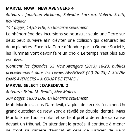
MARVEL NOW : NEW AVENGERS 4
Auteurs : Jonathan Hickman, Salvador Larroca, Valerio Schiti,
Kev Walker
144 pages, 14,95 EUR, en librairie seulement
Le phénomène des incursions se poursuit : seule une Terre sur
deux peut survivre afin d’éviter une collision qui détruirait les
deux planètes. Face à la Terre défendue par la
Grande Société
,
les
Illuminati
vont devoir faire un choix. Le temps n’est plus aux
esquives.
(Contient les épisodes US New Avengers (2013) 18-23, publiés
précédemment dans les revues AVENGERS (V4) 20-23)
A SUIVRE
DANS AVENGERS – A COURT DE TEMPS 1
MARVEL SELECT : DAREDEVIL 2
Auteurs : Brian M. Bendis, Alex Maleev
304 pages, 18,00 EUR, en librairie seulement
Matt Murdock
, alias
Daredevil
, n’a plus de secrets à cacher. Un
grand quotidien de New York a révélé sa double identité. Mais
Murdock nie tout en bloc et se tient prêt à défendre sa cause
devant un tribunal. En attendant le procès, il continue à mener
de front sa carrière d’avocat et celle de justicier de Hell’s