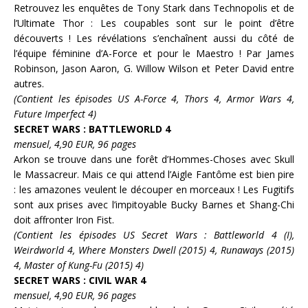
Retrouvez les enquêtes de
Tony Stark
dans Technopolis et de
l’
Ultimate Thor :
Les coupables sont sur le point d’être
découverts ! Les révélations s’enchaînent aussi du côté de
l’équipe féminine d’
A-Force
et pour le
Maestro
! Par
James
Robinson, Jason Aaron, G. Willow Wilson
et
Peter David
entre
autres.
(Contient les épisodes US A-Force 4, Thors 4, Armor Wars 4,
Future Imperfect 4)
SECRET WARS : BATTLEWORLD 4
mensuel, 4,90 EUR, 96 pages
Arkon
se trouve dans une forêt d’
Hommes-Choses
avec
Skull
le Massacreur
. Mais ce qui attend l’
Aigle Fantôme
est bien pire
: les amazones veulent le découper en morceaux ! Les
Fugitifs
sont aux prises avec l’impitoyable
Bucky Barnes
et
Shang-Chi
doit affronter
Iron Fist
.
(Contient les épisodes US Secret Wars : Battleworld 4 (I),
Weirdworld 4, Where Monsters Dwell (2015) 4, Runaways (2015)
4, Master of Kung-Fu (2015) 4)
SECRET WARS : CIVIL WAR 4
mensuel, 4,90 EUR, 96 pages