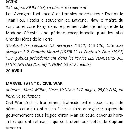
Brown
336 pages, 29,95 EUR, en librairie seulement
Les
Avengers
font face à de terribles adversaires :
Thanos
le
Titan Fou,
Fatalis
le souverain de Latvérie,
Klaw
le maître du
son, ou encore
Kang
dans le premier volet de l’intrigue de la
Madone Céleste
. Une période exceptionnelle pour les plus
Grands Héros de la Terre.
(Contient les épisodes US Avengers (1963) 119-130, Gite Size
Avengers 1-2, Captain Marvel (1968) 33 et Fantastic Four (1961)
150, publiés précédemment dans les revues LES VENGEURS 3-5,
LES VENGEURS (Géant) 1, NOVA 59 et 2
inédits
)
20 AVRIL
MARVEL EVENTS : CIVIL WAR
Auteurs : Mark Millar, Steve McNiven
312 pages, 25,00 EUR, en
librairie seulement
Civil War
c’est l’affrontement fratricide entre deux camps de
héros : ceux qui ont accepté de se faire enregistrer auprès du
gouvernement sous l’égide d’
Iron Man
et ceux, devenus hors-
la-loi, qui ont refusé et qui se battent aux côtés de
Captain
America
.