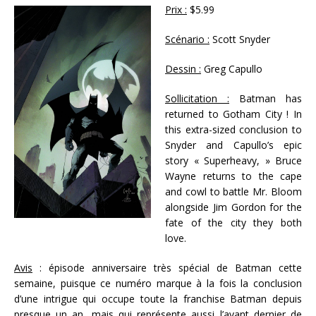
Prix :
$5.99
Scénario :
Scott Snyder
Dessin :
Greg Capullo
Sollicitation :
Batman has
returned to Gotham City ! In
this extra-sized conclusion to
Snyder and Capullo’s epic
story « Superheavy, » Bruce
Wayne returns to the cape
and cowl to battle Mr. Bloom
alongside Jim Gordon for the
fate of the city they both
love.
Avis
: épisode anniversaire très spécial de Batman cette
semaine, puisque ce numéro marque à la fois la conclusion
d’une intrigue qui occupe toute la franchise Batman depuis
presque un an, mais qui représente aussi l’avant dernier de