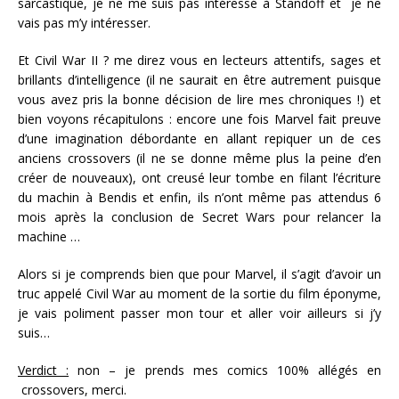
sarcastique, je ne me suis pas intéressé à Standoff et je ne
vais pas m’y intéresser.
Et Civil War II ? me direz vous en lecteurs attentifs, sages et
brillants d’intelligence (il ne saurait en être autrement puisque
vous avez pris la bonne décision de lire mes chroniques !) et
bien voyons récapitulons : encore une fois Marvel fait preuve
d’une imagination débordante en allant repiquer un de ces
anciens crossovers (il ne se donne même plus la peine d’en
créer de nouveaux), ont creusé leur tombe en filant l’écriture
du machin à Bendis et enfin, ils n’ont même pas attendus 6
mois après la conclusion de Secret Wars pour relancer la
machine …
Alors si je comprends bien que pour Marvel, il s’agit d’avoir un
truc appelé Civil War au moment de la sortie du film éponyme,
je vais poliment passer mon tour et aller voir ailleurs si j’y
suis…
Verdict :
non – je prends mes comics 100% allégés en
crossovers, merci.