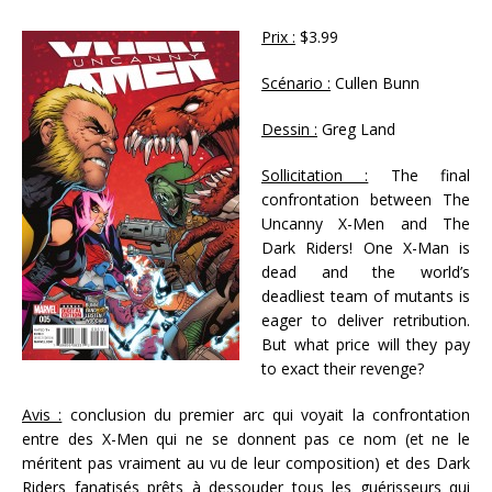
Prix :
$3.99
Scénario :
Cullen Bunn
Dessin :
Greg Land
Sollicitation :
The final
confrontation between The
Uncanny X-Men and The
Dark Riders! One X-Man is
dead and the world’s
deadliest team of mutants is
eager to deliver retribution.
But what price will they pay
to exact their revenge?
Avis :
conclusion du premier arc qui voyait la confrontation
entre des X-Men qui ne se donnent pas ce nom (et ne le
méritent pas vraiment au vu de leur composition) et des Dark
Riders fanatisés prêts à dessouder tous les guérisseurs qui