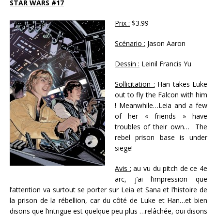
STAR WARS #17
Prix :
$3.99
Scénario :
Jason Aaron
Dessin :
Leinil Francis Yu
Sollicitation :
Han takes Luke
out to fly the Falcon with him
! Meanwhile…Leia and a few
of her « friends » have
troubles of their own… The
rebel prison base is under
siege!
Avis :
au vu du pitch de ce 4e
arc, j’ai l’impression que
l’attention va surtout se porter sur Leia et Sana et l’histoire de
la prison de la rébellion, car du côté de Luke et Han…et bien
disons que l’intrigue est quelque peu plus …relâchée, oui disons