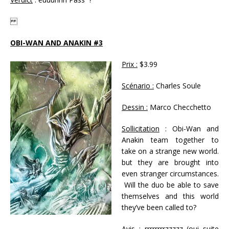
OBI-WAN AND ANAKIN #3
Prix :
$3.99
Scénario :
Charles Soule
Dessin :
Marco Checchetto
Sollicitation
: Obi-Wan and
Anakin team together to
take on a strange new world.
but they are brought into
even stranger circumstances.
Will the duo be able to save
themselves and this world
they’ve been called to?
Avis :
rrrrrrrrzzzzz (oui suite