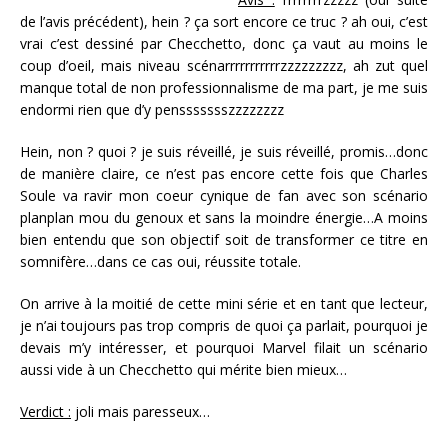
de l’avis précédent), hein ? ça sort encore ce truc ? ah oui, c’est
vrai c’est dessiné par Checchetto, donc ça vaut au moins le
coup d’oeil, mais niveau scénarrrrrrrrrrrzzzzzzzzz, ah zut quel
manque total de non professionnalisme de ma part, je me suis
endormi rien que d’y penssssssszzzzzzzz
Hein, non ? quoi ? je suis réveillé, je suis réveillé, promis…donc
de manière claire, ce n’est pas encore cette fois que Charles
Soule va ravir mon coeur cynique de fan avec son scénario
planplan mou du genoux et sans la moindre énergie…A moins
bien entendu que son objectif soit de transformer ce titre en
somnifère…dans ce cas oui, réussite totale.
On arrive à la moitié de cette mini série et en tant que lecteur,
je n’ai toujours pas trop compris de quoi ça parlait, pourquoi je
devais m’y intéresser, et pourquoi Marvel filait un scénario
aussi vide à un Checchetto qui mérite bien mieux…
Verdict :
joli mais paresseux…