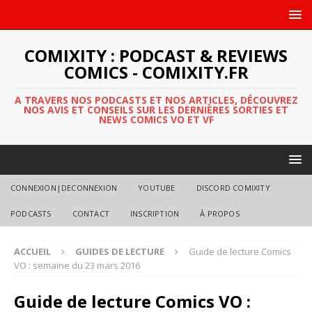
COMIXITY : PODCAST & REVIEWS
COMICS - COMIXITY.FR
A TRAVERS NOS PODCASTS ET NOS ARTICLES, DÉCOUVREZ
NOS AVIS ET CONSEILS SUR LES DERNIÈRES SORTIES ET
NEWS COMICS VO ET VF
CONNEXION|DECONNEXION
YOUTUBE
DISCORD COMIXITY
PODCASTS
CONTACT
INSCRIPTION
À PROPOS
ACCUEIL
GUIDES DE LECTURE
Guide de lecture Comics
VO : semaine du 23 mars 2016
Guide de lecture Comics VO :