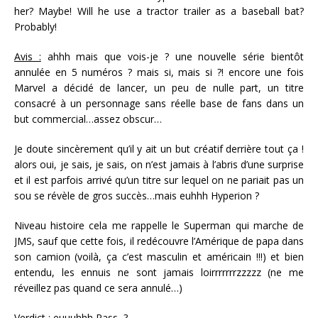
her? Maybe! Will he use a tractor trailer as a baseball bat?
Probably!
Avis :
ahhh mais que vois-je ? une nouvelle série bientôt
annulée en 5 numéros ? mais si, mais si ?! encore une fois
Marvel a décidé de lancer, un peu de nulle part, un titre
consacré à un personnage sans réelle base de fans dans un
but commercial…assez obscur…
Je doute sincèrement qu’il y ait un but créatif derrière tout ça !
alors oui, je sais, je sais, on n’est jamais à l’abris d’une surprise
et il est parfois arrivé qu’un titre sur lequel on ne pariait pas un
sou se révèle de gros succès…mais euhhh Hyperion ?
Niveau histoire cela me rappelle le Superman qui marche de
JMS, sauf que cette fois, il redécouvre l’Amérique de papa dans
son camion (voilà, ça c’est masculin et américain !!!) et bien
entendu, les ennuis ne sont jamais loirrrrrrrzzzzz (ne me
réveillez pas quand ce sera annulé…)
Verdict
: euuuhhh Pass ?