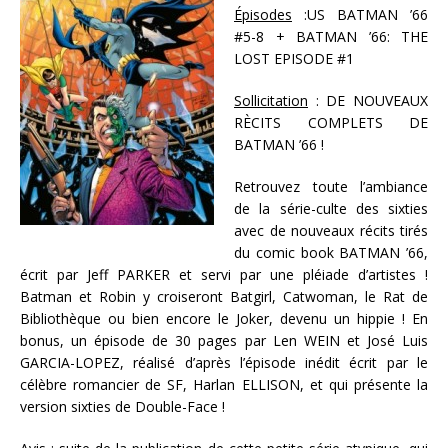
Épisodes
:
US BATMAN ’66
#5-8 + BATMAN ’66: THE
LOST EPISODE #1
Sollicitation
:
DE NOUVEAUX
RÈCITS COMPLETS DE
BATMAN ’66 !
Retrouvez toute l’ambiance
de la série-culte des sixties
avec de nouveaux récits tirés
du comic book BATMAN ’66,
écrit par Jeff PARKER et servi par une pléiade d’artistes !
Batman et Robin y croiseront Batgirl, Catwoman, le Rat de
Bibliothèque ou bien encore le Joker, devenu un hippie ! En
bonus, un épisode de 30 pages par Len WEIN et José Luis
GARCIA-LOPEZ, réalisé d’après l’épisode inédit écrit par le
célèbre romancier de SF, Harlan ELLISON, et qui présente la
version sixties de Double-Face !