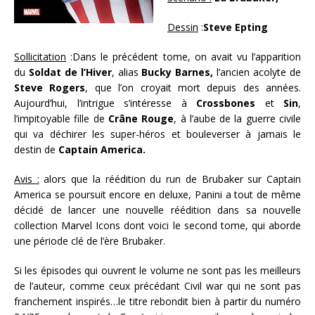
Dessin
:
Steve Epting
Sollicitation
:
Dans le précédent tome, on avait vu l’apparition
du
Soldat de l’Hiver
, alias
Bucky Barnes,
l’ancien acolyte de
Steve Rogers
, que l’on croyait mort depuis des années.
Aujourd’hui, l’intrigue s’intéresse à
Crossbones
et
Sin
,
l’impitoyable fille de
Crâne Rouge
, à l’aube de la guerre civile
qui va déchirer les super-héros et bouleverser à jamais le
destin de
Captain America.
Avis :
alors que la réédition du run de Brubaker sur Captain
America se poursuit encore en deluxe, Panini a tout de même
décidé de lancer une nouvelle réédition dans sa nouvelle
collection Marvel Icons dont voici le second tome, qui aborde
une période clé de l’ère Brubaker.
Si les épisodes qui ouvrent le volume ne sont pas les meilleurs
de l’auteur, comme ceux précédant Civil war qui ne sont pas
franchement inspirés…le titre rebondit bien à partir du numéro