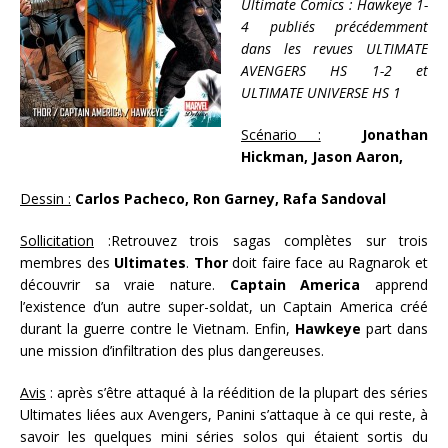
Ultimate Comics : Hawkeye 1-
4 publiés précédemment
dans les revues ULTIMATE
AVENGERS HS 1-2 et
ULTIMATE UNIVERSE HS 1
Scénario :
Jonathan
Hickman, Jason Aaron,
Dessin :
Carlos Pacheco, Ron Garney, Rafa Sandoval
Sollicitation
:
Retrouvez trois sagas complètes sur trois
membres des
Ultimates
.
Thor
doit faire face au Ragnarok et
découvrir sa vraie nature.
Captain America
apprend
l’existence d’un autre super-soldat, un Captain America créé
durant la guerre contre le Vietnam. Enfin,
Hawkeye
part dans
une mission d’infiltration des plus dangereuses.
Avis
: après s’être attaqué à la réédition de la plupart des séries
Ultimates liées aux Avengers, Panini s’attaque à ce qui reste, à
savoir les quelques mini séries solos qui étaient sortis du