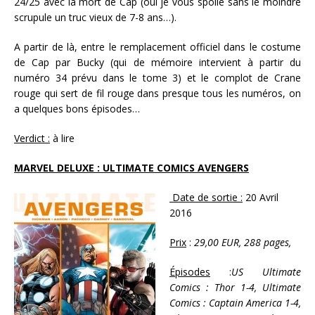
24/25 avec la mort de Cap (oui je vous spoile sans le moindre
scrupule un truc vieux de 7-8 ans…).
A partir de là, entre le remplacement officiel dans le costume
de Cap par Bucky (qui de mémoire intervient à partir du
numéro 34 prévu dans le tome 3) et le complot de Crane
rouge qui sert de fil rouge dans presque tous les numéros, on
a quelques bons épisodes…
Verdict :
à lire
MARVEL DELUXE : ULTIMATE COMICS AVENGERS
Date de sortie :
20 Avril
2016
Prix
:
29,00 EUR,
288 pages,
Épisodes
:
US Ultimate
Comics : Thor 1-4, Ultimate
Comics : Captain America 1-4,