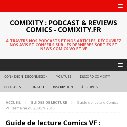
COMIXITY : PODCAST & REVIEWS
COMICS - COMIXITY.FR
A TRAVERS NOS PODCASTS ET NOS ARTICLES, DÉCOUVREZ
NOS AVIS ET CONSEILS SUR LES DERNIÈRES SORTIES ET
NEWS COMICS VO ET VF
CONNEXION|DECONNEXION
YOUTUBE
DISCORD COMIXITY
PODCASTS
CONTACT
INSCRIPTION
À PROPOS
ACCUEIL
GUIDES DE LECTURE
Guide de lecture Comics
VF : semaine du 20 Avril 2016
Guide de lecture Comics VF :