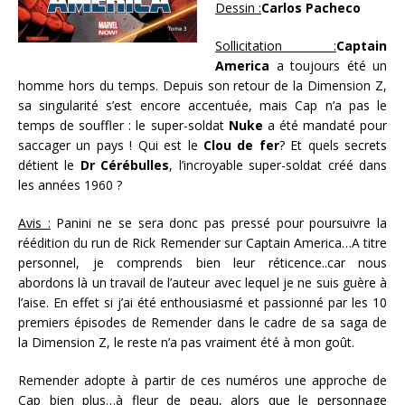
Dessin :
Carlos Pacheco
Sollicitation :
Captain
America
a toujours été un
homme hors du temps. Depuis son retour de la Dimension Z,
sa singularité s’est encore accentuée, mais Cap n’a pas le
temps de souffler : le super-soldat
Nuke
a été mandaté pour
saccager un pays ! Qui est le
Clou de fer
? Et quels secrets
détient le
Dr Cérébulles
, l’incroyable super-soldat créé dans
les années 1960 ?
Avis :
Panini ne se sera donc pas pressé pour poursuivre la
réédition du run de Rick Remender sur Captain America…A titre
personnel, je comprends bien leur réticence..car nous
abordons là un travail de l’auteur avec lequel je ne suis guère à
l’aise. En effet si j’ai été enthousiasmé et passionné par les 10
premiers épisodes de Remender dans le cadre de sa saga de
la Dimension Z, le reste n’a pas vraiment été à mon goût.
Remender adopte à partir de ces numéros une approche de
Cap bien plus…à fleur de peau, alors que le personnage