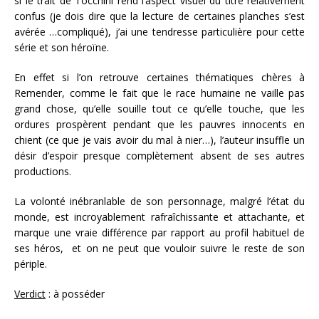
si le trait de Tocchini rend l’aspect visuel du titre relativement
confus (je dois dire que la lecture de certaines planches s’est
avérée …compliqué), j’ai une tendresse particulière pour cette
série et son héroïne.
En effet si l’on retrouve certaines thématiques chères à
Remender, comme le fait que le race humaine ne vaille pas
grand chose, qu’elle souille tout ce qu’elle touche, que les
ordures prospèrent pendant que les pauvres innocents en
chient (ce que je vais avoir du mal à nier…), l’auteur insuffle un
désir d’espoir presque complètement absent de ses autres
productions.
La volonté inébranlable de son personnage, malgré l’état du
monde, est incroyablement rafraîchissante et attachante, et
marque une vraie différence par rapport au profil habituel de
ses héros, et on ne peut que vouloir suivre le reste de son
périple.
Verdict
: à posséder