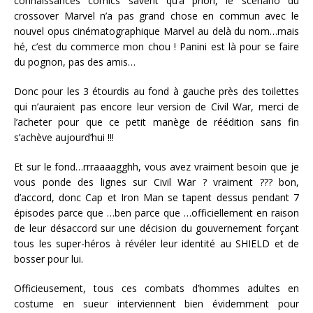
connaissances comics savent qu’à priori, le scénario du
crossover Marvel n’a pas grand chose en commun avec le
nouvel opus cinématographique Marvel au delà du nom…mais
hé, c’est du commerce mon chou ! Panini est là pour se faire
du pognon, pas des amis…
Donc pour les 3 étourdis au fond à gauche près des toilettes
qui n’auraient pas encore leur version de Civil War, merci de
l’acheter pour que ce petit manège de réédition sans fin
s’achève aujourd’hui !!!
Et sur le fond…rrraaaagghh, vous avez vraiment besoin que je
vous ponde des lignes sur Civil War ? vraiment ??? bon,
d’accord, donc Cap et Iron Man se tapent dessus pendant 7
épisodes parce que …ben parce que …officiellement en raison
de leur désaccord sur une décision du gouvernement forçant
tous les super-héros à révéler leur identité au SHIELD et de
bosser pour lui.
Officieusement, tous ces combats d’hommes adultes en
costume en sueur interviennent bien évidemment pour