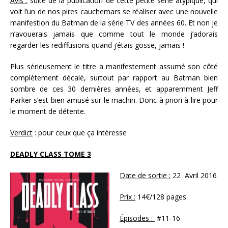
Avis :
suite de la publication de cette petite série atypique, qui
voit l’un de nos pires cauchemars se réaliser avec une nouvelle
manifestion du Batman de la série TV des années 60. Et non je
n’avouerais jamais que comme tout le monde j’adorais
regarder les rediffusions quand j’étais gosse, jamais !
Plus sérieusement le titre a manifestement assumé son côté
complètement décalé, surtout par rapport au Batman bien
sombre de ces 30 dernières années, et apparemment Jeff
Parker s’est bien amusé sur le machin. Donc à priori à lire pour
le moment de détente.
Verdict
: pour ceux que ça intéresse
DEADLY CLASS TOME 3
Date de sortie :
22 Avril 2016
Prix :
14€/128 pages
Épisodes :
#11-16