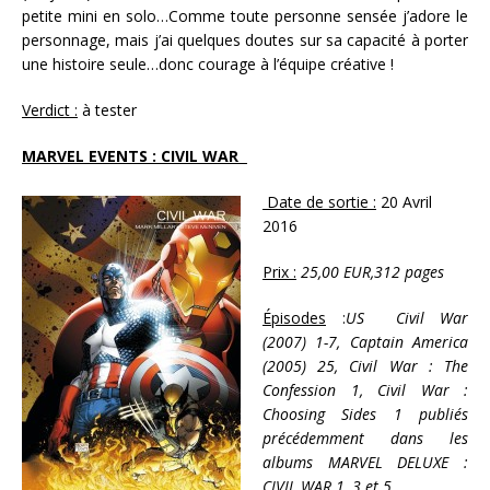
petite mini en solo…Comme toute personne sensée j’adore le
personnage, mais j’ai quelques doutes sur sa capacité à porter
une histoire seule…donc courage à l’équipe créative !
Verdict :
à tester
MARVEL EVENTS : CIVIL WAR
Date de sortie :
20 Avril
2016
Prix :
25,00 EUR,312 pages
Épisodes
:
US Civil War
(2007) 1-7, Captain America
(2005) 25, Civil War : The
Confession 1, Civil War :
Choosing Sides 1 publiés
précédemment dans les
albums MARVEL DELUXE :
CIVIL WAR 1, 3 et 5