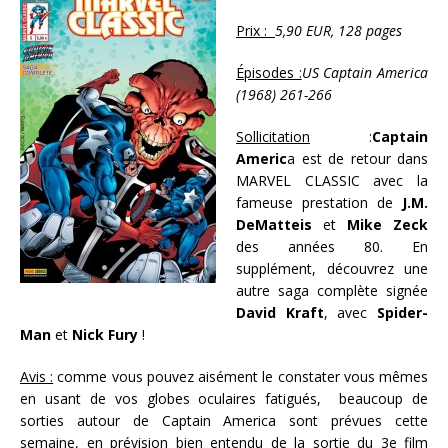
Prix :
5,90 EUR, 128 pages
Épisodes :
US Captain America
(1968) 261-266
Sollicitation
:
Captain
Americ
a est de retour dans
MARVEL CLASSIC avec la
fameuse prestation de
J.M.
DeMatteis
et
Mike Zeck
des années 80. En
supplément, découvrez une
autre saga complète signée
David Kraft
, avec
Spider-
Man
et
Nick Fury
!
Avis :
comme vous pouvez aisément le constater vous mêmes
en usant de vos globes oculaires fatigués, beaucoup de
sorties autour de Captain America sont prévues cette
semaine, en prévision bien entendu de la sortie du 3e film