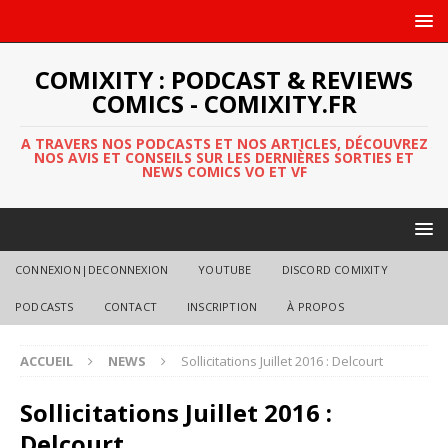
COMIXITY : PODCAST & REVIEWS
COMICS - COMIXITY.FR
A TRAVERS NOS PODCASTS ET NOS ARTICLES, DÉCOUVREZ
NOS AVIS ET CONSEILS SUR LES DERNIÈRES SORTIES ET
NEWS COMICS VO ET VF
CONNEXION|DECONNEXION
YOUTUBE
DISCORD COMIXITY
PODCASTS
CONTACT
INSCRIPTION
À PROPOS
ACCUEIL
NEWS
Sollicitations Juillet 2016 : Delcourt
Sollicitations Juillet 2016 :
Delcourt