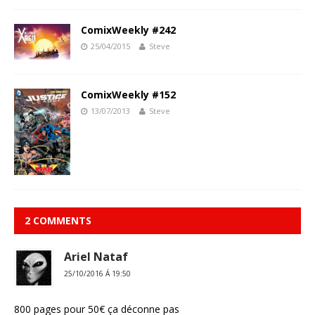
ComixWeekly #242
25/04/2015
Steve
ComixWeekly #152
13/07/2013
Steve
2 COMMENTS
Ariel Nataf
25/10/2016 Á 19:50
800 pages pour 50€ ça déconne pas