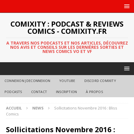
COMIXITY : PODCAST & REVIEWS
COMICS - COMIXITY.FR
A TRAVERS NOS PODCASTS ET NOS ARTICLES, DÉCOUVREZ
NOS AVIS ET CONSEILS SUR LES DERNIÈRES SORTIES ET
NEWS COMICS VO ET VF
CONNEXION|DECONNEXION
YOUTUBE
DISCORD COMIXITY
PODCASTS
CONTACT
INSCRIPTION
À PROPOS
ACCUEIL
NEWS
Sollicitations Novembre 2016 : Bliss
Comics
Sollicitations Novembre 2016 :