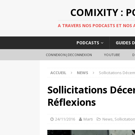
COMIXITY : 
A TRAVERS NOS PODCASTS ET NOS AR
PODCASTS
GUIDES 
CONNEXION|DECONNEXION
YOUTUBE
D
ACCUEIL
NEWS
Sollicitations Décem
Sollicitations Déce
Réflexions
24/11/2016
Marti
News
,
Sollicitatio