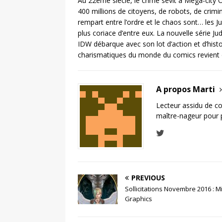
Au 22ème siècle, le crime sévit à Mega-city O
400 millions de citoyens, de robots, de crimin
rempart entre l’ordre et le chaos sont… les J
plus coriace d’entre eux. La nouvelle série J
IDW débarque avec son lot d’action et d’histo
charismatiques du monde du comics revient en 
A propos Marti
Lecteur assidu de c
maître-nageur pour 
PREVIOUS
Sollicitations Novembre 2016 : M
Graphics