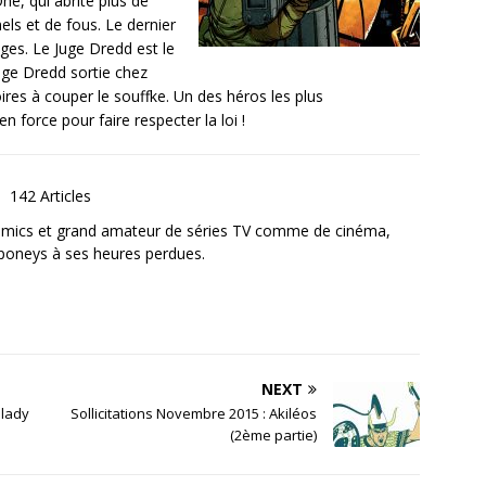
ne, qui abrite plus de
els et de fous. Le dernier
uges. Le Juge Dredd est le
udge Dredd sortie chez
ires à couper le souffke. Un des héros les plus
force pour faire respecter la loi !
142 Articles
omics et grand amateur de séries TV comme de cinéma,
poneys à ses heures perdues.
NEXT
ilady
Sollicitations Novembre 2015 : Akiléos
(2ème partie)