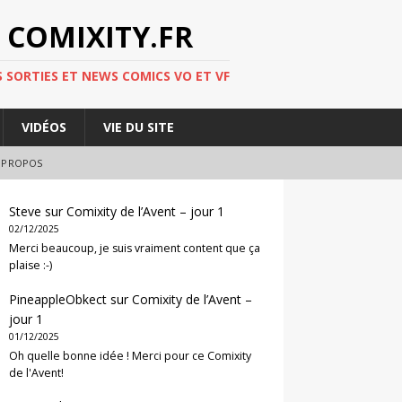
 COMIXITY.FR
 SORTIES ET NEWS COMICS VO ET VF
VIDÉOS
VIE DU SITE
 PROPOS
Steve
sur
Comixity de l’Avent – jour 1
02/12/2025
Merci beaucoup, je suis vraiment content que ça
plaise :-)
PineappleObkect
sur
Comixity de l’Avent –
jour 1
01/12/2025
Oh quelle bonne idée ! Merci pour ce Comixity
de l'Avent!