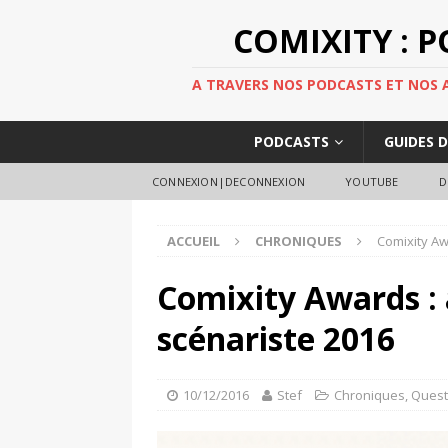
COMIXITY : 
A TRAVERS NOS PODCASTS ET NOS AR
PODCASTS
GUIDES 
CONNEXION|DECONNEXION
YOUTUBE
D
ACCUEIL
CHRONIQUES
Comixity Aw
Comixity Awards :
scénariste 2016
10/12/2016
Stef
Chroniques
,
Quest