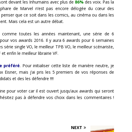
ont devant les Inhumains avec plus de
86%
des voix. Pas la
ue phare de Marvel n’est pas encore délogée du cœur des
de penser que ce soit dans les comics, au cinéma ou dans les
ment. Mais cela est un autre débat.
 comme toutes les années maintenant, une série de 6
pour vos awards 2016. Il y aura 6 awards pour 6 semaines
s série single VO, le meilleur TPB VO, le meilleur scénariste,
et enfin le meilleur librairie VF.
te préféré
. Pour initialiser cette liste de manière neutre, je
ux Eisner, mais j’ai pris les 5 premiers de vos réponses de
dats et des les défendre !!!!
ine pour voter car il est ouvert jusqu’aux awards qui seront
, n’hésitez pas à défendre vos choix dans les commentaires !
NEXT