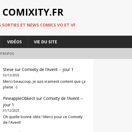
 COMIXITY.FR
 SORTIES ET NEWS COMICS VO ET VF
VIDÉOS
VIE DU SITE
 PROPOS
Steve
sur
Comixity de l’Avent – jour 1
02/12/2025
Merci beaucoup, je suis vraiment content que ça
plaise :-)
PineappleObkect
sur
Comixity de l’Avent –
jour 1
01/12/2025
Oh quelle bonne idée ! Merci pour ce Comixity
de l'Avent!