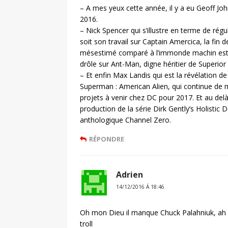
– A mes yeux cette année, il y a eu Geoff J
2016.
– Nick Spencer qui s’illustre en terme de régu
soit son travail sur Captain Amercica, la fin
mésestimé comparé à l’immonde machin estiv
drôle sur Ant-Man, digne héritier de Superio
– Et enfin Max Landis qui est la révélation de
Superman : American Alien, qui continue de m
projets à venir chez DC pour 2017. Et au delà 
production de la série Dirk Gently’s Holistic D
anthologique Channel Zero.
RÉPONDRE
Adrien
14/12/2016 Á 18:46
Oh mon Dieu il manque Chuck Palahniuk, ah non
troll