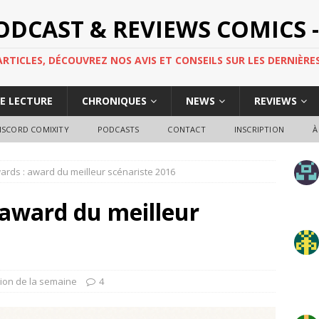
PODCAST & REVIEWS COMICS -
TICLES, DÉCOUVREZ NOS AVIS ET CONSEILS SUR LES DERNIÈRES
DE LECTURE
CHRONIQUES
NEWS
REVIEWS
ISCORD COMIXITY
PODCASTS
CONTACT
INSCRIPTION
À
ards : award du meilleur scénariste 2016
 award du meilleur
ion de la semaine
4