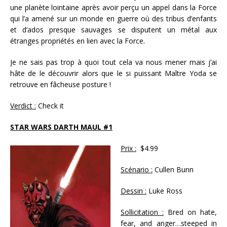
une planète lointaine après avoir perçu un appel dans la Force
qui l’a amené sur un monde en guerre où des tribus d’enfants
et d’ados presque sauvages se disputent un métal aux
étranges propriétés en lien avec la Force.
Je ne sais pas trop à quoi tout cela va nous mener mais j’ai
hâte de le découvrir alors que le si puissant Maître Yoda se
retrouve en fâcheuse posture !
Verdict :
Check it
STAR WARS DARTH MAUL #1
Prix :
$4.99
Scénario :
Cullen Bunn
Dessin :
Luke Ross
Sollicitation :
Bred on hate,
fear, and anger…steeped in