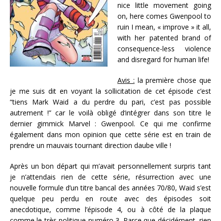
nice little movement going
on, here comes Gwenpool to
ruin I mean, « improve » it all,
with her patented brand of
consequence-less violence
and disregard for human life!
Avis :
la première chose que
je me suis dit en voyant la sollicitation de cet épisode c’est
“tiens Mark Waid a du perdre du pari, c’est pas possible
autrement !” car le voilà obligé d‘intégrer dans son titre le
dernier gimmick Marvel : Gwenpool. Ce qui me confirme
également dans mon opinion que cette série est en train de
prendre un mauvais tournant direction daube ville !
Après un bon départ qui m’avait personnellement surpris tant
je n’attendais rien de cette série, résurrection avec une
nouvelle formule d’un titre bancal des années 70/80, Waid s’est
quelque peu perdu en route avec des épisodes soit
anecdotique, comme l’épisode 4, ou à côté de la plaque
comme le très politique numéro 3. Parce que décidément, rien