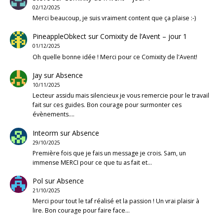
02/12/2025
Merci beaucoup, je suis vraiment content que ça plaise :-)
PineappleObkect
sur
Comixity de l’Avent – jour 1
01/12/2025
Oh quelle bonne idée ! Merci pour ce Comixity de l'Avent!
Jay
sur
Absence
10/11/2025
Lecteur assidu mais silencieux je vous remercie pour le travail
fait sur ces guides. Bon courage pour surmonter ces
évènements.…
Inteorm
sur
Absence
29/10/2025
Première fois que je fais un message je crois. Sam, un
immense MERCI pour ce que tu as fait et…
Pol
sur
Absence
21/10/2025
Merci pour tout le taf réalisé et la passion ! Un vrai plaisir à
lire. Bon courage pour faire face…