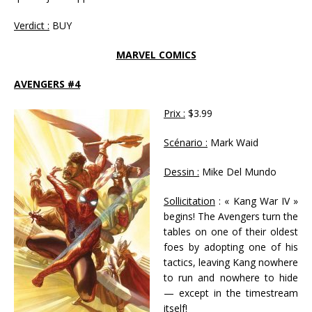
Verdict :
BUY
MARVEL COMICS
AVENGERS #4
Prix :
$3.99
Scénario :
Mark Waid
Dessin :
Mike Del Mundo
Sollicitation
: « Kang War IV »
begins! The Avengers turn the
tables on one of their oldest
foes by adopting one of his
tactics, leaving Kang nowhere
to run and nowhere to hide
— except in the timestream
itself!