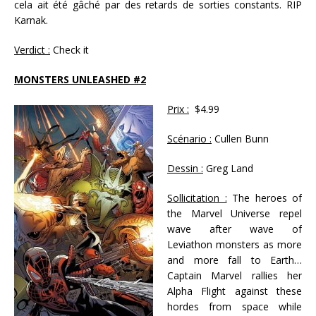
cela ait été gâché par des retards de sorties constants. RIP
Karnak.
Verdict :
Check it
MONSTERS UNLEASHED #2
Prix :
$4.99
Scénario :
Cullen Bunn
Dessin :
Greg Land
Sollicitation :
The heroes of
the Marvel Universe repel
wave after wave of
Leviathon monsters as more
and more fall to Earth…
Captain Marvel rallies her
Alpha Flight against these
hordes from space while