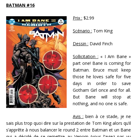
BATMAN #16
Prix :
$2.99
Scénario :
Tom King
Dessin :
David Finch
Sollicitation :
« I Am Bane »
part one! Bane is coming for
Batman. Bruce must keep
those he loves safe for five
days in order to save
Gotham Girl once and for all.
But Bane will stop at
nothing, and no one is safe.
Avis :
bien à ce stade, je ne
sais plus trop quoi dire sur la prestation de Tom King alors qu’il
s’apprête à nous balancer le round 2 entre Batman et un Bane
qui a décidé de se remettre au Venom (vous l’aviez pas vu