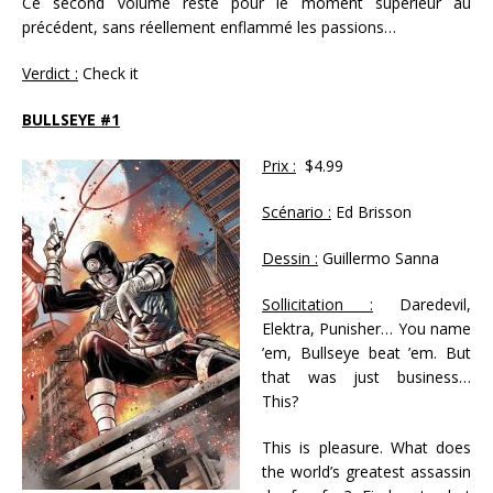
Ce second volume reste pour le moment supérieur au
précédent, sans réellement enflammé les passions…
Verdict :
Check it
BULLSEYE #1
Prix :
$4.99
Scénario :
Ed Brisson
Dessin :
Guillermo Sanna
Sollicitation :
Daredevil,
Elektra, Punisher… You name
’em, Bullseye beat ’em. But
that was just business…
This?
This is pleasure. What does
the world’s greatest assassin