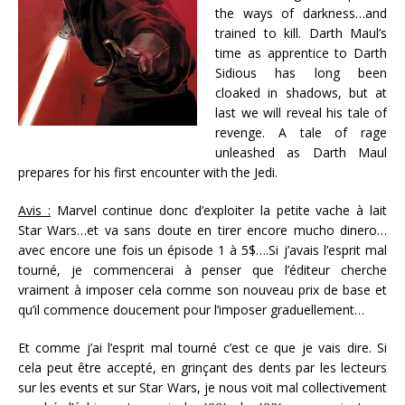
the ways of darkness…and
trained to kill. Darth Maul’s
time as apprentice to Darth
Sidious has long been
cloaked in shadows, but at
last we will reveal his tale of
revenge. A tale of rage
unleashed as Darth Maul
prepares for his first encounter with the Jedi.
Avis :
Marvel continue donc d’exploiter la petite vache à lait
Star Wars…et va sans doute en tirer encore mucho dinero…
avec encore une fois un épisode 1 à 5$….Si j’avais l’esprit mal
tourné, je commencerai à penser que l’éditeur cherche
vraiment à imposer cela comme son nouveau prix de base et
qu’il commence doucement pour l’imposer graduellement…
Et comme j’ai l’esprit mal tourné c’est ce que je vais dire. Si
cela peut être accepté, en grinçant des dents par les lecteurs
sur les events et sur Star Wars, je nous voit mal collectivement