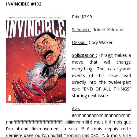
INVINCIBLE #132
Prix :
$2.99
Scénario :
Robert Kirkman
Dessin :
Cory Walker
Sollicitation :
Thragg makes a
move that will change
everything. The cataclysmic
events of this issue lead
directly into the twelve-part
epic “END OF ALL THINGS”
starting next issue.
Avis :
ennnnnnnnnnnnnnnnnnnnnnn
nnnfffffffffffffffffffffffffffffffffffiiiiiiiiiiinnnnn !!!! 6 mois !!! 6 mois que
l’on attend fiévreusement la suite !!! 6 mois depuis cette
dernière page où l’on hurlait “nonnnn pas XXX !!!”, 6 mois à se