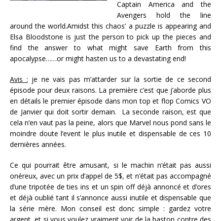
Captain America and the
Avengers hold the line
around the world.Amidst this chaos’ a puzzle is appearing and
Elsa Bloodstone is just the person to pick up the pieces and
find the answer to what might save Earth from this
apocalypse……or might hasten us to a devastating end!
Avis :
je ne vais pas m’attarder sur la sortie de ce second
épisode pour deux raisons. La première c’est que j’aborde plus
en détails le premier épisode dans mon top et flop Comics VO
de Janvier qui doit sortir demain. La seconde raison, est que
cela n’en vaut pas la peine, alors que Marvel nous pond sans le
moindre doute l’event le plus inutile et dispensable de ces 10
dernières années.
Ce qui pourrait être amusant, si le machin n’était pas aussi
onéreux, avec un prix d’appel de 5$, et n’était pas accompagné
d’une tripotée de ties ins et un spin off déjà annoncé et d’ores
et déjà oublié tant il s’annonce aussi inutile et dispensable que
la série mère. Mon conseil est donc simple : gardez votre
argent, et si vous voulez vraiment voir de la baston contre des