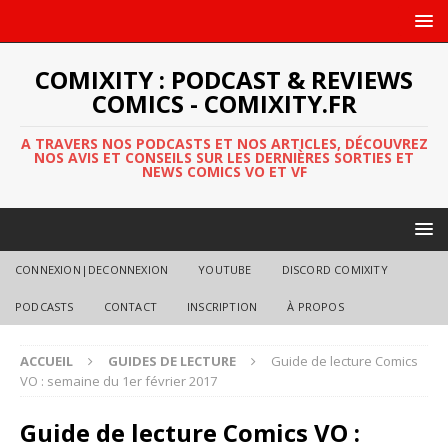
COMIXITY : PODCAST & REVIEWS
COMICS - COMIXITY.FR
A TRAVERS NOS PODCASTS ET NOS ARTICLES, DÉCOUVREZ
NOS AVIS ET CONSEILS SUR LES DERNIÈRES SORTIES ET
NEWS COMICS VO ET VF
CONNEXION|DECONNEXION
YOUTUBE
DISCORD COMIXITY
PODCASTS
CONTACT
INSCRIPTION
À PROPOS
ACCUEIL
GUIDES DE LECTURE
Guide de lecture Comics
VO : semaine du 1er février 2017
Guide de lecture Comics VO :