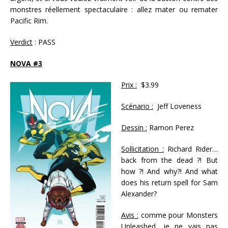
monstres réellement spectaculaire : allez mater ou remater
Pacific Rim.
Verdict
: PASS
NOVA #3
Prix :
$3.99
Scénario :
Jeff Loveness
Dessin :
Ramon Perez
Sollicitation :
Richard Rider…
back from the dead ?! But
how ?! And why?! And what
does his return spell for Sam
Alexander?
Avis :
comme pour Monsters
Unleashed, je ne vais pas