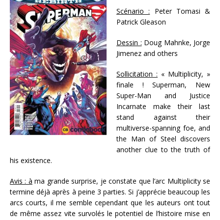
Scénario :
Peter Tomasi &
Patrick Gleason
Dessin :
Doug Mahnke, Jorge
Jimenez and others
Sollicitation :
« Multiplicity, »
finale ! Superman, New
Super-Man and Justice
Incarnate make their last
stand against their
multiverse-spanning foe, and
the Man of Steel discovers
another clue to the truth of
his existence.
Avis : à
ma grande surprise, je constate que l’arc Multiplicity se
termine déjà après à peine 3 parties. Si j’apprécie beaucoup les
arcs courts, il me semble cependant que les auteurs ont tout
de même assez vite survolés le potentiel de l’histoire mise en