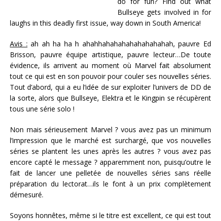
do for fun? Find out what
Bullseye gets involved in for
laughs in this deadly first issue, way down in South America!
Avis :
ah ah ha ha h ahahhahahahahahahahahah, pauvre Ed
Brisson, pauvre équipe artistique, pauvre lecteur…De toute
évidence, ils arrivent au moment où Marvel fait absolument
tout ce qui est en son pouvoir pour couler ses nouvelles séries.
Tout d’abord, qui a eu l’idée de sur exploiter l’univers de DD de
la sorte, alors que Bullseye, Elektra et le Kingpin se récupèrent
tous une série solo !
Non mais sérieusement Marvel ? vous avez pas un minimum
l’impression que le marché est surchargé, que vos nouvelles
séries se plantent les unes après les autres ? vous avez pas
encore capté le message ? apparemment non, puisqu’outre le
fait de lancer une pelletée de nouvelles séries sans réelle
préparation du lectorat…ils le font à un prix complètement
démesuré.
Soyons honnêtes, même si le titre est excellent, ce qui est tout