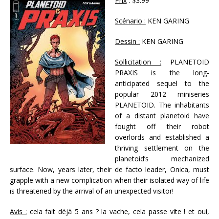
Prix
: $3.99
Scénario :
KEN GARING
Dessin :
KEN GARING
Sollicitation :
PLANETOID
PRAXIS is the long-
anticipated sequel to the
popular 2012 miniseries
PLANETOID. The inhabitants
of a distant planetoid have
fought off their robot
overlords and established a
thriving settlement on the
planetoid’s mechanized
surface. Now, years later, their de facto leader, Onica, must
grapple with a new complication when their isolated way of life
is threatened by the arrival of an unexpected visitor!
Avis :
cela fait déjà 5 ans ? la vache, cela passe vite ! et oui,