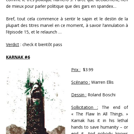
de mieux pour parler politique que des gars en spandex…
Bref, tout cela commence à sentir le sapin et le destin de la
plupart des titres marvel en ce moment, à savoir l’annulation à
l’épisode 15, et le relaunch …
Verdict
: check it bientôt pass
KARNAK #6
Prix :
$3.99
Scénario :
Warren Ellis
Dessin :
Roland Boschi
Sollicitation :
The end of
« The Flaw In All Things. »
Karnak has it in his lethal
hands to save humanity – or
end it. And nobody knows