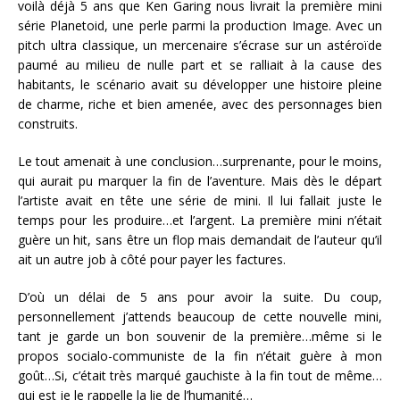
voilà déjà 5 ans que Ken Garing nous livrait la première mini
série Planetoid, une perle parmi la production Image. Avec un
pitch ultra classique, un mercenaire s’écrase sur un astéroïde
paumé au milieu de nulle part et se ralliait à la cause des
habitants, le scénario avait su développer une histoire pleine
de charme, riche et bien amenée, avec des personnages bien
construits.
Le tout amenait à une conclusion…surprenante, pour le moins,
qui aurait pu marquer la fin de l’aventure. Mais dès le départ
l’artiste avait en tête une série de mini. Il lui fallait juste le
temps pour les produire…et l’argent. La première mini n’était
guère un hit, sans être un flop mais demandait de l’auteur qu’il
ait un autre job à côté pour payer les factures.
D’où un délai de 5 ans pour avoir la suite. Du coup,
personnellement j’attends beaucoup de cette nouvelle mini,
tant je garde un bon souvenir de la première…même si le
propos socialo-communiste de la fin n’était guère à mon
goût…Si, c’était très marqué gauchiste à la fin tout de même…
qui est je le rappelle la lie de l’humanité…