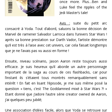
once more. Plus…Ben and
Luke feel the ripples of the
Jedi Master’s tale!
Avis :
suite du petit arc
consacré à Yoda. Tout d’abord, saluons la bonne décision de
Marvel de ramener Salvador Larroca dans l’univers Star Wars !
après sa bonne prestation sur Darth Vador, l’artiste démontre
qu’il est très à l’aise avec cet univers, car cela faisait longtemps
que je ne l’avais pas vu aussi en forme !
Ensuite, niveau scénario, Jason Aaron reste toujours aussi
efficace. Je suis heureux qu’il aborde un autre personnage
important de la saga au cours de ces flashbacks, car pour
l’instant ils s’étaient tous montrés remarquablement sans
intérêt ! En fait en lisant l’épisode, je me suis même posé la
question « tiens, c’est The Goddamned mixé à Star Wars ?! »
Etant donné que j’adore l’autre série creator owned de Aaron,
j’ai quelques peu jubilé;
Une association d’idées facile, alors que Yoda se retrouve sur