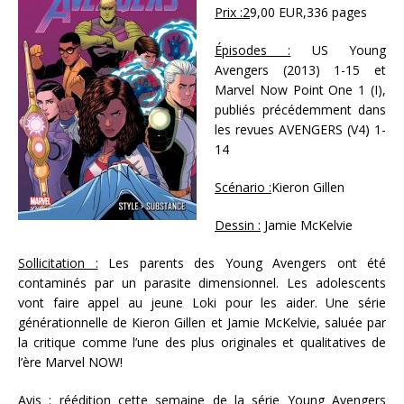
Prix :2
9,00 EUR,336 pages
Épisodes :
US Young
Avengers (2013) 1-15 et
Marvel Now Point One 1 (I),
publiés précédemment dans
les revues AVENGERS (V4) 1-
14
Scénario :
Kieron Gillen
Dessin :
Jamie McKelvie
Sollicitation :
Les parents des Young Avengers ont été
contaminés par un parasite dimensionnel. Les adolescents
vont faire appel au jeune Loki pour les aider. Une série
générationnelle de Kieron Gillen et Jamie McKelvie, saluée par
la critique comme l’une des plus originales et qualitatives de
l’ère Marvel NOW!
Avis :
réédition cette semaine de la série Young Avengers