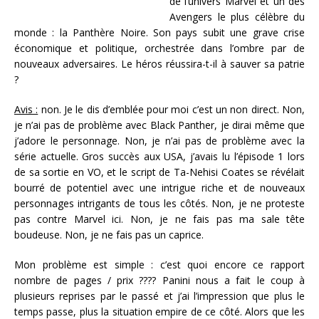
de l’univers Marvel et un des
Avengers le plus célèbre du
monde : la Panthère Noire. Son pays subit une grave crise
économique et politique, orchestrée dans l’ombre par de
nouveaux adversaires. Le héros réussira-t-il à sauver sa patrie
?
Avis :
non. Je le dis d’emblée pour moi c’est un non direct. Non,
je n’ai pas de problème avec Black Panther, je dirai même que
j’adore le personnage. Non, je n’ai pas de problème avec la
série actuelle. Gros succès aux USA, j’avais lu l’épisode 1 lors
de sa sortie en VO, et le script de Ta-Nehisi Coates se révélait
bourré de potentiel avec une intrigue riche et de nouveaux
personnages intrigants de tous les côtés. Non, je ne proteste
pas contre Marvel ici. Non, je ne fais pas ma sale tête
boudeuse. Non, je ne fais pas un caprice.
Mon problème est simple : c’est quoi encore ce rapport
nombre de pages / prix ???? Panini nous a fait le coup à
plusieurs reprises par le passé et j’ai l’impression que plus le
temps passe, plus la situation empire de ce côté. Alors que les