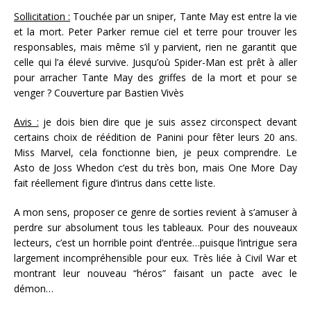
Sollicitation :
Touchée par un sniper, Tante May est entre la vie
et la mort. Peter Parker remue ciel et terre pour trouver les
responsables, mais même s’il y parvient, rien ne garantit que
celle qui l’a élevé survive. Jusqu’où Spider-Man est prêt à aller
pour arracher Tante May des griffes de la mort et pour se
venger ? Couverture par Bastien Vivès
Avis :
je dois bien dire que je suis assez circonspect devant
certains choix de réédition de Panini pour fêter leurs 20 ans.
Miss Marvel, cela fonctionne bien, je peux comprendre. Le
Asto de Joss Whedon c’est du très bon, mais One More Day
fait réellement figure d’intrus dans cette liste.
A mon sens, proposer ce genre de sorties revient à s’amuser à
perdre sur absolument tous les tableaux. Pour des nouveaux
lecteurs, c’est un horrible point d’entrée…puisque l’intrigue sera
largement incompréhensible pour eux. Très liée à Civil War et
montrant leur nouveau “héros” faisant un pacte avec le
démon…