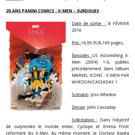
20 ANS PANINI COMICS : X-MEN – SURDOUES
Date de sortie :
8 FÉVRIER
2016
Prix :
16,00 EUR,160 pages,
Épisodes :
US Astonishing X-
Men (2004) 1-6, publiés
précédemment dans l’album
MARVEL ICONS : X-MEN PAR
WHEDON/CASSADAY 1
Scénario
:Joss Whedon
Dessin
:John Cassaday
Sollicitation :
Dans l’objectif
de surprendre le monde entier, Cyclope et Emma Frost
reforment les X-Men. Au même moment, le Docteur Kavita