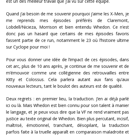
est un des meilleur travail que j’ai vu sur cette équipe.
Quand j’ai besoin de me souvenir pourquoi j’aime les X-Men, je
me reprends mes épisodes préférés de Claremont,
Lobdell/Nicieza, Morrison et bien entendu Whedon. Ce n’est
donc pas un hasard que certains de mes épisodes favoris
fassent partie de ce run, notamment le 23 où l’histoire ultime
sur Cyclope pour moi !
Pour vous donner une idée de l’impact de ces épisodes, dans
cet arc, plus de 10 ans après, je continue de me souvenir et de
m’émouvoir comme une collégienne des retrouvailles entre
Kitty et Colossus. Cela parlera autant aux fans qu’aux
nouveaux lecteurs, tant le boulot des auteurs est de qualité.
Deux regrets : en premier lieu, la traduction. J’en ai déjà parlé
ici ou là. Mais Whedon est bien connu pour son talent à manier
le langage, et je peux vous dire que la VF ne rend vraiment pas
justice au texte original de Whedon. Bien plus percutant, incisif,
maîtrisé, émotionnel, tranchant, désopilant, la traduction
parfois faite à la truelle apparaît en comparaison maladroite et