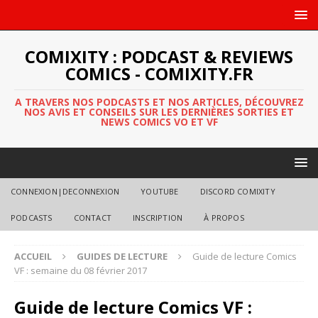
COMIXITY : PODCAST & REVIEWS
COMICS - COMIXITY.FR
A TRAVERS NOS PODCASTS ET NOS ARTICLES, DÉCOUVREZ
NOS AVIS ET CONSEILS SUR LES DERNIÈRES SORTIES ET
NEWS COMICS VO ET VF
CONNEXION|DECONNEXION
YOUTUBE
DISCORD COMIXITY
PODCASTS
CONTACT
INSCRIPTION
À PROPOS
ACCUEIL
GUIDES DE LECTURE
Guide de lecture Comics
VF : semaine du 08 février 2017
Guide de lecture Comics VF :