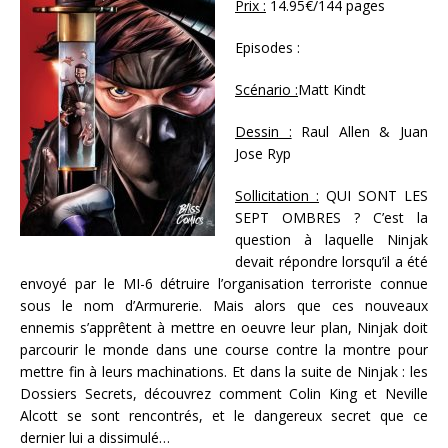
Prix :
14.95€/144 pages
Episodes :
Scénario :
Matt Kindt
Dessin :
Raul Allen & Juan
Jose Ryp
Sollicitation :
QUI SONT LES
SEPT OMBRES ? C’est la
question à laquelle Ninjak
devait répondre lorsqu’il a été
envoyé par le MI-6 détruire l’organisation terroriste connue
sous le nom d’Armurerie. Mais alors que ces nouveaux
ennemis s’apprêtent à mettre en oeuvre leur plan, Ninjak doit
parcourir le monde dans une course contre la montre pour
mettre fin à leurs machinations. Et dans la suite de Ninjak : les
Dossiers Secrets, découvrez comment Colin King et Neville
Alcott se sont rencontrés, et le dangereux secret que ce
dernier lui a dissimulé…