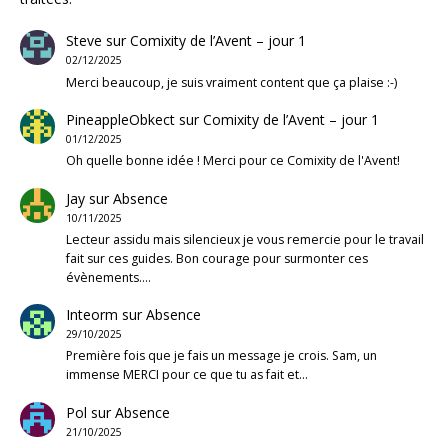
Steve
sur
Comixity de l’Avent – jour 1
02/12/2025
Merci beaucoup, je suis vraiment content que ça plaise :-)
PineappleObkect
sur
Comixity de l’Avent – jour 1
01/12/2025
Oh quelle bonne idée ! Merci pour ce Comixity de l'Avent!
Jay
sur
Absence
10/11/2025
Lecteur assidu mais silencieux je vous remercie pour le travail
fait sur ces guides. Bon courage pour surmonter ces
évènements.…
Inteorm
sur
Absence
29/10/2025
Première fois que je fais un message je crois. Sam, un
immense MERCI pour ce que tu as fait et…
Pol
sur
Absence
21/10/2025