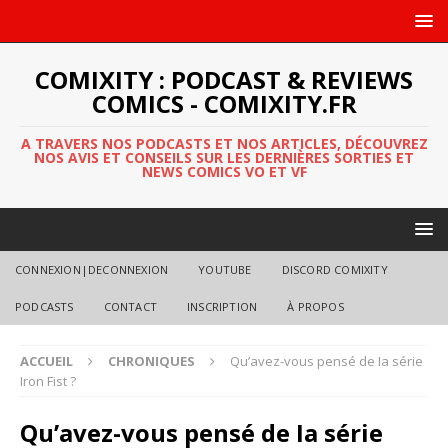
COMIXITY : PODCAST & REVIEWS
COMICS - COMIXITY.FR
A TRAVERS NOS PODCASTS ET NOS ARTICLES, DÉCOUVREZ
NOS AVIS ET CONSEILS SUR LES DERNIÈRES SORTIES ET
NEWS COMICS VO ET VF
CONNEXION|DECONNEXION
YOUTUBE
DISCORD COMIXITY
PODCASTS
CONTACT
INSCRIPTION
À PROPOS
ACCUEIL
CHRONIQUES
Qu’avez-vous pensé de Ia série
Iron Fist ?
Qu’avez-vous pensé de Ia série