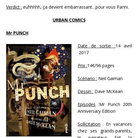
Verdict :
euhhhhh, ça devient embarrassant…pour vous Panni.
URBAN COMICS
Mr PUNCH
Date de sortie :
14 avril
2017
Prix :
14€/96 pages
Scénario :
Neil Gaiman
Dessin :
Dave McKean
Episodes
:Mr Punch 20th
Anniversary Edition
Sollicitation
: En vacances
chez ses grands-parents,
le narrateur fait la