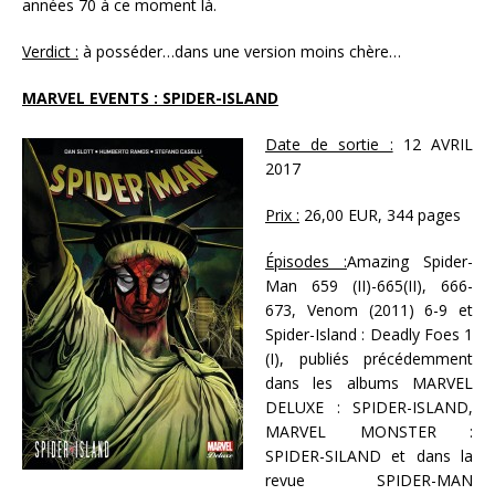
années 70 à ce moment là.
Verdict :
à posséder…dans une version moins chère…
MARVEL EVENTS : SPIDER-ISLAND
Date de sortie :
12 AVRIL
2017
Prix :
26,00 EUR, 344 pages
Épisodes :
Amazing Spider-
Man 659 (II)-665(II), 666-
673, Venom (2011) 6-9 et
Spider-Island : Deadly Foes 1
(I), publiés précédemment
dans les albums MARVEL
DELUXE : SPIDER-ISLAND,
MARVEL MONSTER :
SPIDER-SILAND et dans la
revue SPIDER-MAN