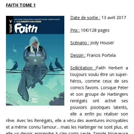
FAITH TOME 1
Date de sortie :
13 avril 2017
Prix :
10€/128 pages
Scénario :
Jody Houser
Dessin :
Francis Portela
Sollicitation :
Faith Herbert a
toujours voulu être un super-
héros, comme ceux de ses
comics favoris. Lorsque Peter
et son groupe de Harbingers
renégats ont activé ses
pouvoirs psiotiques latents,
elle a enfin pu réaliser son
rêve. Avec les Renégats, elle a vécu des aventures incroyables
et a même connu l’amour… mais les Harbinger ne sont plus, et
elle va devoir apprendre à s’en sortir seule. Timide blogueuse