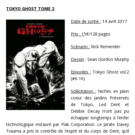
TOKYO GHOST TOME 2
Date de sortie :
14 avril 2017
Prix : 1
5€/128 pages
Scénario :
Rick Remender
Dessin
: Sean Gordon Murphy
Episodes :
Tokyo Ghost vol.2
(#6-10)
Sollicitation :
Nichés en plein
coeur des Jardins Préservés
de Tokyo, Led Dent et
Debbie Decay n’ont pas pu
échapper longtemps à l’enfer
technologique instauré par Flak Corporation. Le pirate Davey
Trauma a pris le contrôle de l’esprit et du corps de Dent, qu’il