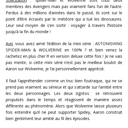
Sollicitation
: Spider-Man et Wolverine sont tous deux
membres des Avengers mais pas vraiment fans l’un de l’autre.
Perdus à des millions d’années dans le passé, ils sont sur le
point d’être écrasés par le météore qui a tué les dinosaures.
Leur seul moyen de s’en sortir : voyager à travers l’histoire
jusqu’à la fin du monde !
Avis
:vous avez aimé l’édition de la mini série : ASTONISHING
SPIDER-MAN & WOLVERINE en 100% ? et bien venez la
rachetez en plus cher !!! en version deluxe cette fois ! Je ne vais
pas mentir, si cette mini série n’est pas le meilleur boulot de
Aaron sur Wolverine, je l’ai personnellement apprécié.
Il faut l’appréhender comme un truc bien foutraque, qui ne se
prend pas vraiment au sérieux et qui s’attarde sur l’amitié entre
les deux personnages. Les deux zigotos se retrouvent
propulsés dans le temps et réagissent de manière assez
différente au phénomène. Alors que Wolverine laisse plusieurs
fois entendre qu’il ne peut supporter Spidey, Aaron construit
bien gentiment leur amitié au fil des épisodes.