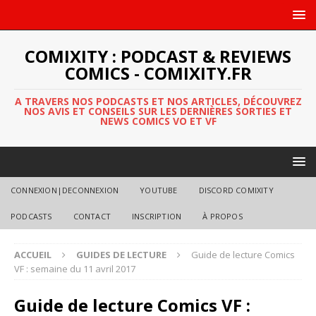
COMIXITY : PODCAST & REVIEWS
COMICS - COMIXITY.FR
A TRAVERS NOS PODCASTS ET NOS ARTICLES, DÉCOUVREZ
NOS AVIS ET CONSEILS SUR LES DERNIÈRES SORTIES ET
NEWS COMICS VO ET VF
CONNEXION|DECONNEXION
YOUTUBE
DISCORD COMIXITY
PODCASTS
CONTACT
INSCRIPTION
À PROPOS
ACCUEIL
GUIDES DE LECTURE
Guide de lecture Comics
VF : semaine du 11 avril 2017
Guide de lecture Comics VF :