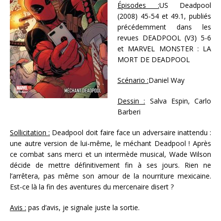
Épisodes :
US Deadpool
(2008) 45-54 et 49.1, publiés
précédemment dans les
revues DEADPOOL (V3) 5-6
et MARVEL MONSTER : LA
MORT DE DEADPOOL
Scénario :
Daniel Way
Dessin :
Salva Espin, Carlo
Barberi
Sollicitation :
Deadpool doit faire face un adversaire inattendu :
une autre version de lui-même, le méchant Deadpool ! Après
ce combat sans merci et un intermède musical, Wade Wilson
décide de mettre définitivement fin à ses jours. Rien ne
l’arrêtera, pas même son amour de la nourriture mexicaine.
Est-ce là la fin des aventures du mercenaire disert ?
Avis :
pas d’avis, je signale juste la sortie.