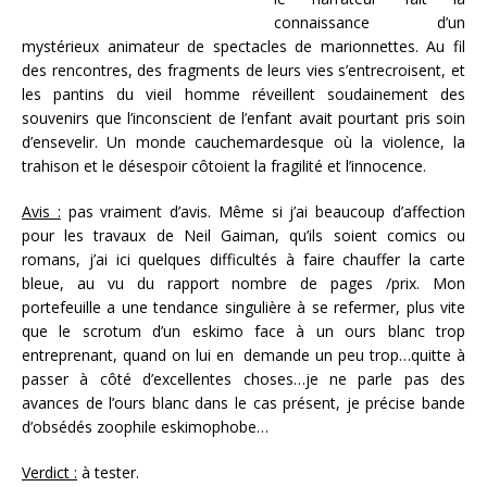
connaissance d’un
mystérieux animateur de spectacles de marionnettes. Au fil
des rencontres, des fragments de leurs vies s’entrecroisent, et
les pantins du vieil homme réveillent soudainement des
souvenirs que l’inconscient de l’enfant avait pourtant pris soin
d’ensevelir. Un monde cauchemardesque où la violence, la
trahison et le désespoir côtoient la fragilité et l’innocence.
Avis :
pas vraiment d’avis. Même si j’ai beaucoup d’affection
pour les travaux de Neil Gaiman, qu’ils soient comics ou
romans, j’ai ici quelques difficultés à faire chauffer la carte
bleue, au vu du rapport nombre de pages /prix. Mon
portefeuille a une tendance singulière à se refermer, plus vite
que le scrotum d’un eskimo face à un ours blanc trop
entreprenant, quand on lui en demande un peu trop…quitte à
passer à côté d’excellentes choses…je ne parle pas des
avances de l’ours blanc dans le cas présent, je précise bande
d’obsédés zoophile eskimophobe…
Verdict :
à tester.