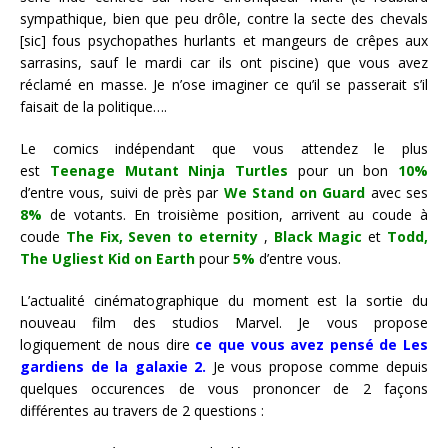
sympathique, bien que peu drôle, contre la secte des chevals
[sic] fous psychopathes hurlants et mangeurs de crêpes aux
sarrasins, sauf le mardi car ils ont piscine) que vous avez
réclamé en masse. Je n’ose imaginer ce qu’il se passerait s’il
faisait de la politique….
Le comics indépendant que vous attendez le plus
est
Teenage Mutant Ninja Turtles
pour un bon
10
%
d’entre vous, suivi de près par
We Stand on Guard
avec ses
8%
de votants. En troisième position, arrivent au coude à
coude
The Fix, Seven to eternity
,
Black Magic
et
Todd,
The Ugliest Kid on Earth
pour
5%
d’entre vous.
L’actualité cinématographique du moment est la sortie du
nouveau film des studios Marvel. Je vous propose
logiquement de nous dire
ce que vous avez pensé de Les
gardiens de la galaxie 2.
Je vous propose comme depuis
quelques occurences de vous prononcer de 2 façons
différentes au travers de 2 questions :