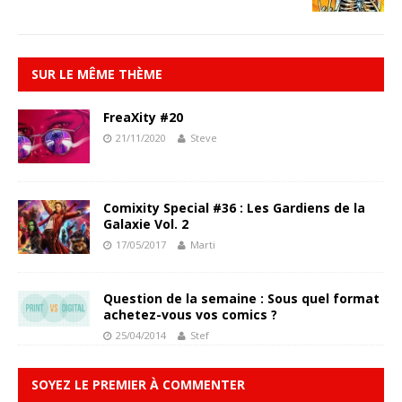
SUR LE MÊME THÈME
FreaXity #20
21/11/2020
Steve
Comixity Special #36 : Les Gardiens de la
Galaxie Vol. 2
17/05/2017
Marti
Question de la semaine : Sous quel format
achetez-vous vos comics ?
25/04/2014
Stef
SOYEZ LE PREMIER À COMMENTER