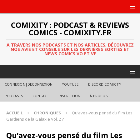
COMIXITY : PODCAST & REVIEWS
COMICS - COMIXITY.FR
A TRAVERS NOS PODCASTS ET NOS ARTICLES, DÉCOUVREZ
NOS AVIS ET CONSEILS SUR LES DERNIÈRES SORTIES ET
NEWS COMICS VO ET VF
CONNEXION|DECONNEXION
YOUTUBE
DISCORD COMIXITY
PODCASTS
CONTACT
INSCRIPTION
À PROPOS
ACCUEIL
CHRONIQUES
Qu’avez-vous pensé du film Les
Gardiens de la Galaxie Vol. 2 ?
Qu’avez-vous pensé du film Les