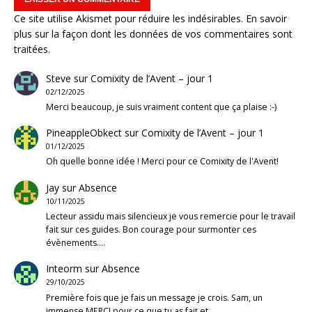
Ce site utilise Akismet pour réduire les indésirables.
En savoir
plus sur la façon dont les données de vos commentaires sont
traitées
.
Steve
sur
Comixity de l’Avent – jour 1
02/12/2025
Merci beaucoup, je suis vraiment content que ça plaise :-)
PineappleObkect
sur
Comixity de l’Avent – jour 1
01/12/2025
Oh quelle bonne idée ! Merci pour ce Comixity de l'Avent!
Jay
sur
Absence
10/11/2025
Lecteur assidu mais silencieux je vous remercie pour le travail
fait sur ces guides. Bon courage pour surmonter ces
évènements.…
Inteorm
sur
Absence
29/10/2025
Première fois que je fais un message je crois. Sam, un
immense MERCI pour ce que tu as fait et…