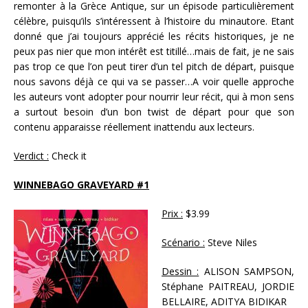
remonter à la Grèce Antique, sur un épisode particulièrement
célèbre, puisqu’ils s’intéressent à l’histoire du minautore. Etant
donné que j’ai toujours apprécié les récits historiques, je ne
peux pas nier que mon intérêt est titillé…mais de fait, je ne sais
pas trop ce que l’on peut tirer d’un tel pitch de départ, puisque
nous savons déjà ce qui va se passer…A voir quelle approche
les auteurs vont adopter pour nourrir leur récit, qui à mon sens
a surtout besoin d’un bon twist de départ pour que son
contenu apparaisse réellement inattendu aux lecteurs.
Verdict :
Check it
WINNEBAGO GRAVEYARD #1
Prix :
$3.99
Scénario :
Steve Niles
Dessin :
ALISON SAMPSON,
Stéphane PAITREAU, JORDIE
BELLAIRE, ADITYA BIDIKAR