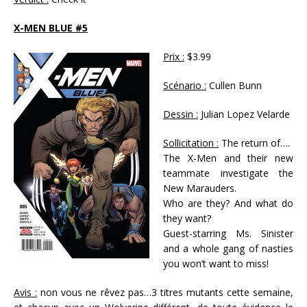
X-MEN BLUE #5
Prix :
$3.99
Scénario :
Cullen Bunn
Dessin :
Julian Lopez Velarde
Sollicitation :
The return of….
The X-Men and their new
teammate investigate the
New Marauders.
Who are they? And what do
they want?
Guest-starring Ms. Sinister
and a whole gang of nasties
you won’t want to miss!
Avis :
non vous ne rêvez pas…3 titres mutants cette semaine,