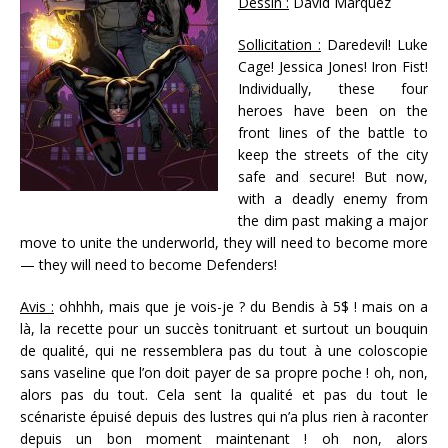
Dessin :
David Marquez
Sollicitation :
Daredevil! Luke
Cage! Jessica Jones! Iron Fist!
Individually, these four
heroes have been on the
front lines of the battle to
keep the streets of the city
safe and secure! But now,
with a deadly enemy from
the dim past making a major
move to unite the underworld, they will need to become more
— they will need to become Defenders!
Avis :
ohhhh, mais que je vois-je ? du Bendis à 5$ ! mais on a
là, la recette pour un succès tonitruant et surtout un bouquin
de qualité, qui ne ressemblera pas du tout à une coloscopie
sans vaseline que l’on doit payer de sa propre poche ! oh, non,
alors pas du tout. Cela sent la qualité et pas du tout le
scénariste épuisé depuis des lustres qui n’a plus rien à raconter
depuis un bon moment maintenant ! oh non, alors