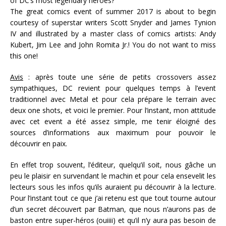
of DC’s most legendary heroes?
The great comics event of summer 2017 is about to begin
courtesy of superstar writers Scott Snyder and James Tynion
IV and illustrated by a master class of comics artists: Andy
Kubert, Jim Lee and John Romita Jr.! You do not want to miss
this one!
Avis
: après toute une série de petits crossovers assez
sympathiques, DC revient pour quelques temps à l’event
traditionnel avec Metal et pour cela prépare le terrain avec
deux one shots, et voici le premier. Pour l’instant, mon attitude
avec cet event a été assez simple, me tenir éloigné des
sources d’informations aux maximum pour pouvoir le
découvrir en paix.
En effet trop souvent, l’éditeur, quelqu’il soit, nous gâche un
peu le plaisir en survendant le machin et pour cela ensevelit les
lecteurs sous les infos qu’ils auraient pu découvrir à la lecture.
Pour l’instant tout ce que j’ai retenu est que tout tourne autour
d’un secret découvert par Batman, que nous n’aurons pas de
baston entre super-héros (ouiiii) et qu’il n’y aura pas besoin de