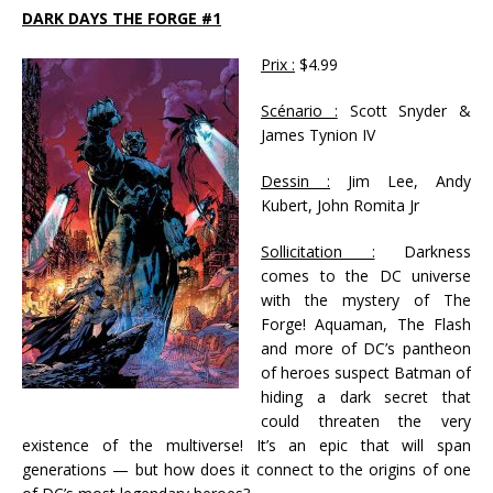
DARK DAYS THE FORGE #1
Prix :
$4.99
Scénario :
Scott Snyder &
James Tynion IV
Dessin :
Jim Lee, Andy
Kubert, John Romita Jr
Sollicitation :
Darkness
comes to the DC universe
with the mystery of The
Forge! Aquaman, The Flash
and more of DC’s pantheon
of heroes suspect Batman of
hiding a dark secret that
could threaten the very
existence of the multiverse! It’s an epic that will span
generations — but how does it connect to the origins of one