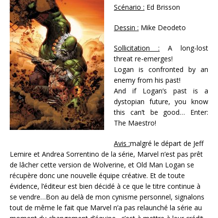
Scénario :
Ed Brisson
Dessin :
Mike Deodeto
Sollicitation :
A long-lost
threat re-emerges!
Logan is confronted by an
enemy from his past!
And if Logan’s past is a
dystopian future, you know
this can’t be good… Enter:
The Maestro!
Avis :
malgré le départ de Jeff
Lemire et Andrea Sorrentino de la série, Marvel n’est pas prêt
de lâcher cette version de Wolverine, et Old Man Logan se
récupère donc une nouvelle équipe créative. Et de toute
évidence, l’éditeur est bien décidé à ce que le titre continue à
se vendre…Bon au delà de mon cynisme personnel, signalons
tout de même le fait que Marvel n’a pas relaunché la série au