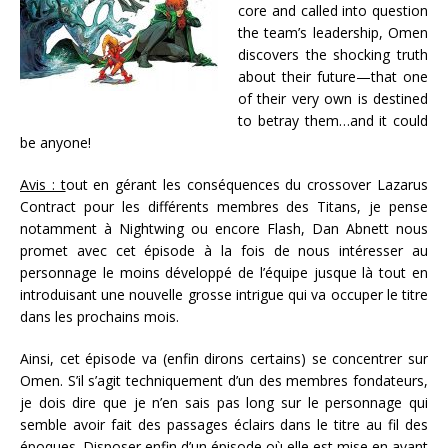
core and called into question
the team’s leadership, Omen
discovers the shocking truth
about their future—that one
of their very own is destined
to betray them…and it could
be anyone!
Avis : t
out en gérant les conséquences du crossover Lazarus
Contract pour les différents membres des Titans, je pense
notamment à Nightwing ou encore Flash, Dan Abnett nous
promet avec cet épisode à la fois de nous intéresser au
personnage le moins développé de l’équipe jusque là tout en
introduisant une nouvelle grosse intrigue qui va occuper le titre
dans les prochains mois.
Ainsi, cet épisode va (enfin dirons certains) se concentrer sur
Omen. S’il s’agit techniquement d’un des membres fondateurs,
je dois dire que je n’en sais pas long sur le personnage qui
semble avoir fait des passages éclairs dans le titre au fil des
époques. Disposer enfin d’un épisode où elle est mise en avant