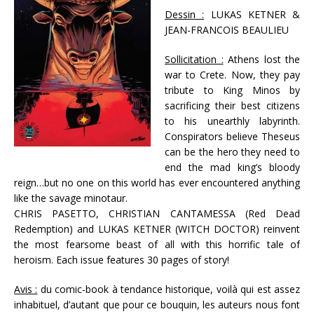
Dessin :
LUKAS KETNER &
JEAN-FRANCOIS BEAULIEU
Sollicitation :
Athens lost the
war to Crete. Now, they pay
tribute to King Minos by
sacrificing their best citizens
to his unearthly labyrinth.
Conspirators believe Theseus
can be the hero they need to
end the mad king’s bloody
reign…but no one on this world has ever encountered anything
like the savage minotaur.
CHRIS PASETTO, CHRISTIAN CANTAMESSA (Red Dead
Redemption) and LUKAS KETNER (WITCH DOCTOR) reinvent
the most fearsome beast of all with this horrific tale of
heroism. Each issue features 30 pages of story!
Avis :
du comic-book à tendance historique, voilà qui est assez
inhabituel, d’autant que pour ce bouquin, les auteurs nous font