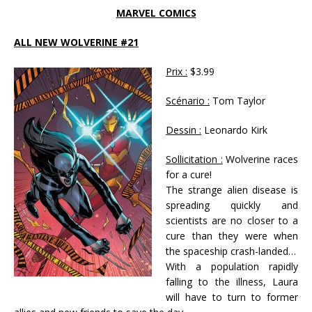
MARVEL COMICS
ALL NEW WOLVERINE #21
Prix :
$3.99
Scénario :
Tom Taylor
Dessin :
Leonardo Kirk
Sollicitation :
Wolverine races
for a cure!
The strange alien disease is
spreading quickly and
scientists are no closer to a
cure than they were when
the spaceship crash-landed…
With a population rapidly
falling to the illness, Laura
will have to turn to former