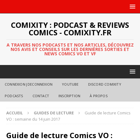
COMIXITY : PODCAST & REVIEWS
COMICS - COMIXITY.FR
A TRAVERS NOS PODCASTS ET NOS ARTICLES, DÉCOUVREZ
NOS AVIS ET CONSEILS SUR LES DERNIÈRES SORTIES ET
NEWS COMICS VO ET VF
CONNEXION|DECONNEXION
YOUTUBE
DISCORD COMIXITY
PODCASTS
CONTACT
INSCRIPTION
À PROPOS
ACCUEIL
GUIDES DE LECTURE
Guide de lecture Comics
VO : semaine du 14 juin 2017
Guide de lecture Comics VO :