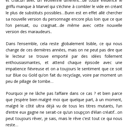
et chacun avec un Wolverine différent…de toute évidence le
griffu manque à Marvel qui s’échine à combler le vide en créant
le plus de substituts possibles…Bunn est en effet allé chercher
sa nouvelle version du personnage encore plus loin que ce que
l’on pensait, ou craignait…de même avec cette nouvelle
version des maraudeurs..
Dans l’ensemble, cela reste globalement lisible, ce qui nous
change de ces dernières années, mais on ne peut pas dire que
le lecteur se trouve emporté par des idées follement
enthousiasmantes, et attend chaque épisode avec une
impatience fiévreuse et on a toujours le sentiment que ce soit
sur Blue ou Gold qu’on fait du recyclage, voire par moment un
peu de pillage de tombe…
Pourquoi je ne lâche pas l’affaire dans ce cas ? et bien parce
que j’espère bien malgré moi que quelque part, à un moment,
malgré le côté ultra déjà vu de tous les titres mutants, l’un
d’entre eux gagne ne serait-ce qu’un soupçon d’élan créatif…on
peut toujours rêver, je sais, mais le rêve c’est tout ce qui nous
reste…