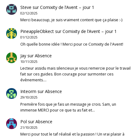
Steve
sur
Comixity de l’Avent – jour 1
02/12/2025
Merci beaucoup, je suis vraiment content que ça plaise :-)
PineappleObkect
sur
Comixity de l’Avent – jour 1
01/12/2025
Oh quelle bonne idée ! Merci pour ce Comixity de l'Avent!
Jay
sur
Absence
10/11/2025
Lecteur assidu mais silencieux je vous remercie pour le travail
fait sur ces guides. Bon courage pour surmonter ces
évènements.…
Inteorm
sur
Absence
29/10/2025
Première fois que je fais un message je crois. Sam, un
immense MERCI pour ce que tu as fait et…
Pol
sur
Absence
21/10/2025
Merci pour tout le taf réalisé et la passion ! Un vrai plaisir à