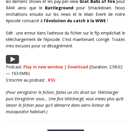
les derniers shows et les pay-per-view
Grat Balls of Fire
pour
RAW
ainsi que le
Battleground
pour Smackdown. Nous
enchaînons ensuite sur les news et le Main Event de notre
épisode consacré à
l’évolution du catch à la WWE
!
Edit : une erreur dans l’adresse du fichier sur le ftp empêchait le
téléchargement de l’épisode. C’est maintenant corrigé. Toutes
mes excuses pour ce désagrément.
Podcast:
Play in new window
|
Download
(Duration: 2:58:02
— 163.0MB)
S'inscrire au podcast :
RSS
(Pour enregistrer le fichier, faites un clic droit sur Télécharger
puis Enregistrer sous… Une fois téléchargé, vous n’avez plus qu’à
lancer le fichier pour qu’il démarre dans votre lecteur de
musiqucatce habituel.)