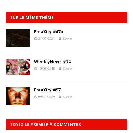
SUR LE MÊME THÈME
FreaXity #47b
21/09/2021
Steve
WeeklyNews #34
19/03/2013
Steve
FreaXity #97
05/11/2025
Steve
SOYEZ LE PREMIER À COMMENTER