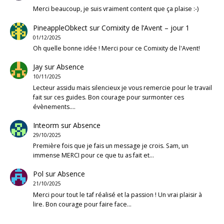
Merci beaucoup, je suis vraiment content que ça plaise :-)
PineappleObkect
sur
Comixity de l’Avent – jour 1
01/12/2025
Oh quelle bonne idée ! Merci pour ce Comixity de l'Avent!
Jay
sur
Absence
10/11/2025
Lecteur assidu mais silencieux je vous remercie pour le travail
fait sur ces guides. Bon courage pour surmonter ces
évènements.…
Inteorm
sur
Absence
29/10/2025
Première fois que je fais un message je crois. Sam, un
immense MERCI pour ce que tu as fait et…
Pol
sur
Absence
21/10/2025
Merci pour tout le taf réalisé et la passion ! Un vrai plaisir à
lire. Bon courage pour faire face…