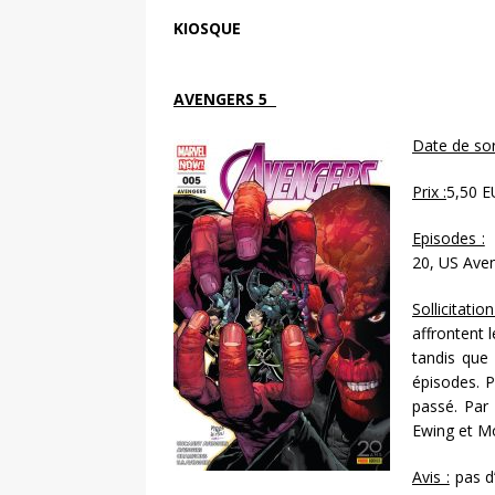
KIOSQUE
AVENGERS 5
Date de sort
Prix :
5,50 
Episodes :
U
20, US Ave
Sollicitation
affrontent 
tandis que
épisodes. P
passé. Par
Ewing et M
Avis :
pas d’