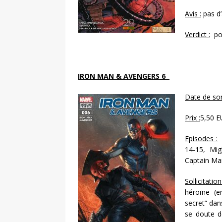
Avis :
pas d’a
Verdict :
pou
IRON MAN & AVENGERS 6
Date de sort
Prix :
5,50 
Episodes :
U
14-15, Mi
Captain Mar
Sollicitation
héroïne (e
secret” da
se doute d