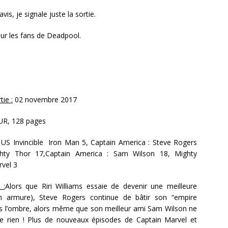
vis, je signale juste la sortie.
r les fans de Deadpool.
ie :
02 novembre 2017
EUR, 128 pages
S Invincible Iron Man 5, Captain America : Steve Rogers
ghty Thor 17,Captain America : Sam Wilson 18, Mighty
vel 3
 :
Alors que Riri Williams essaie de devenir une meilleure
n armure), Steve Rogers continue de bâtir son “empire
ns l’ombre, alors même que son meilleur ami Sam Wilson ne
e rien ! Plus de nouveaux épisodes de Captain Marvel et