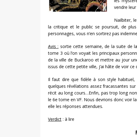
les mystèr
vendre leur
Nailbiter, 
la critique et le public se poursuit, de p
personnages, vous n’en sortirez pas indemn
Avis :
sortie cette semaine, de la suite de l
tome 3 où l’on voyait les principaux perso
de la ville de Buckaroo et mettre au jour une
issus de cette petite ville, j’ai hâte de voir 
Il faut dire que fidèle à son style habitu
quelques révélations assez fracassantes sur 
récit au long cours…Enfin, pas trop long non 
le 6e tome en VF. Nous devrions donc voir la
elle les réponses attendues.
Verdict
: à lire