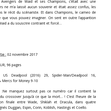
 Avengers de Waid et ses Champions, c’était avec une
rs ne m’a laissé aucun souvenir et était assez confus, les
s le récit du scénariste. Et dans Champions, le cameo de
ce que vous pouvez imaginer. On sent en outre l’apparition
Waid a du souscrire contraint et forcé…
ie :
02 novembre 2017
EUR, 96 pages
US Deadpool (2016) 29, Spider-Man/Deadpool 16,
 Mercs for Money 9-10
:Ne manquez surtout pas ce numéro car il contient la
du crossover Jusqu’à ce que la mort… ! C’est l’heure de la
ion finale entre Wade, Shiklah et Dracula, dans quatre
gnés Duggan, Espin, Corin, Koblish, Hastings et Coello.