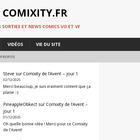
 COMIXITY.FR
 SORTIES ET NEWS COMICS VO ET VF
VIDÉOS
VIE DU SITE
 PROPOS
Steve
sur
Comixity de l’Avent – jour 1
02/12/2025
Merci beaucoup, je suis vraiment content que ça
plaise :-)
PineappleObkect
sur
Comixity de l’Avent –
jour 1
01/12/2025
Oh quelle bonne idée ! Merci pour ce Comixity
de l'Avent!