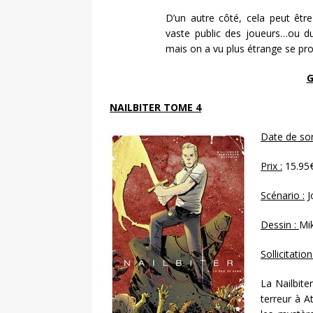
D’un autre côté, cela peut être 
vaste public des joueurs…ou du
mais on a vu plus étrange se pro
G
NAILBITER TOME 4
Date de sort
Prix :
15.95
Scénario :
J
Dessin :
Mi
Sollicitation
La Nailbite
terreur à A