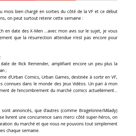
u mois bien chargé en sorties du côté de la VF et ce début
s, on peut surtout retenir cette semaine :
unch en date des X-Men …avec mon avis sur le sujet, je vous
lement que la résurrection attendue n’est pas encore pour
:
en date de Rick Remender, amplifiant encore un peu plus la
an ;
mme d’Urban Comics, Urban Games, destinée à sortir en VF,
ses connues dans le monde des Jeux Vidéos. Un pari à mon
alement de l’encombrement du marché comics actuellement…
s sont annoncés, que d’autres (comme Bragelonne/Milady)
 se livrent une concurrence sans merci côté super-héros, on
aturation du marché et que nous ne pouvons tout simplement
rties chaque semaine.