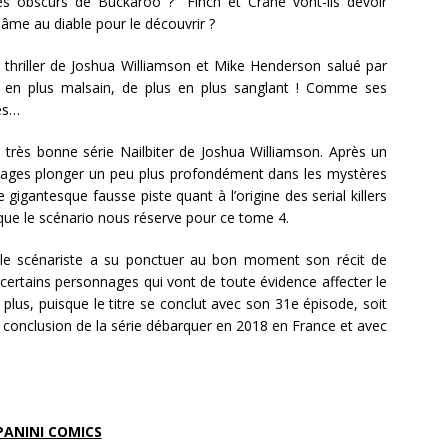
es obscurs de Buckaroo ? Finch et Crane vont-ils devoir
 âme au diable pour le découvrir ?
le thriller de Joshua Williamson et Mike Henderson salué par
lus en plus malsain, de plus en plus sanglant ! Comme ses
es…
a très bonne série Nailbiter de Joshua Williamson. Après un
nnages plonger un peu plus profondément dans les mystères
 gigantesque fausse piste quant à l’origine des serial killers
ce que le scénario nous réserve pour ce tome 4.
el, le scénariste a su ponctuer au bon moment son récit de
certains personnages qui vont de toute évidence affecter le
plus, puisque le titre se conclut avec son 31e épisode, soit
 conclusion de la série débarquer en 2018 en France et avec
PANINI COMICS