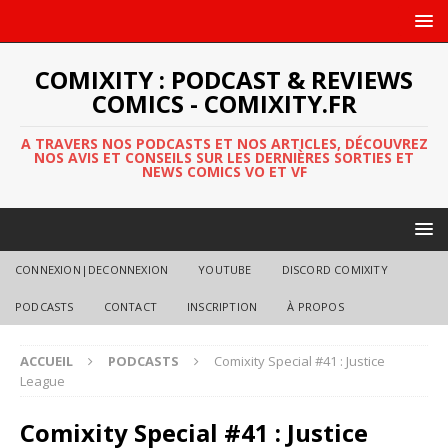
COMIXITY : PODCAST & REVIEWS
COMICS - COMIXITY.FR
A TRAVERS NOS PODCASTS ET NOS ARTICLES, DÉCOUVREZ
NOS AVIS ET CONSEILS SUR LES DERNIÈRES SORTIES ET
NEWS COMICS VO ET VF
CONNEXION|DECONNEXION
YOUTUBE
DISCORD COMIXITY
PODCASTS
CONTACT
INSCRIPTION
À PROPOS
ACCUEIL
PODCASTS
Comixity Special #41 : Justice
League
Comixity Special #41 : Justice