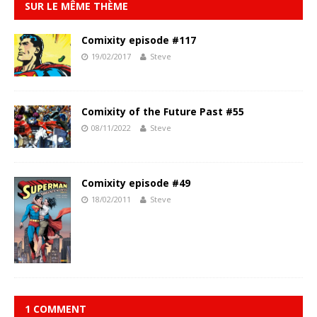
SUR LE MÊME THÈME
Comixity episode #117
19/02/2017
Steve
Comixity of the Future Past #55
08/11/2022
Steve
Comixity episode #49
18/02/2011
Steve
1 COMMENT