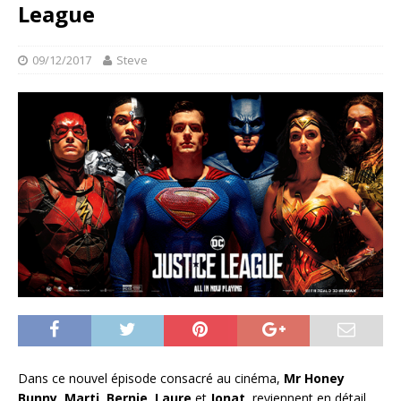
League
09/12/2017
Steve
Dans ce nouvel épisode consacré au cinéma,
Mr Honey
Bunny
,
Marti, Bernie, Laure
et
Jonat
reviennent en détail