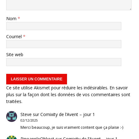
Nom
*
Courriel
*
Site web
Ce site utilise Akismet pour réduire les indésirables.
En savoir
plus sur la façon dont les données de vos commentaires sont
traitées
.
Steve
sur
Comixity de l’Avent – jour 1
02/12/2025
Merci beaucoup, je suis vraiment content que ça plaise :-)
PineappleObkect
sur
Comixity de l’Avent – jour 1