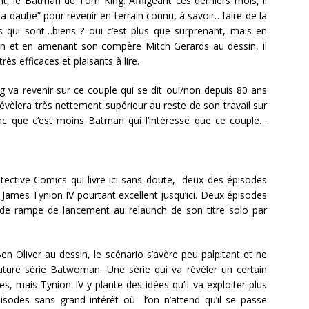
t, le Batman de Tom King. Affligeant ces derniers mois, il
la daube” pour revenir en terrain connu, à savoir…faire de la
des qui sont…biens ? oui c’est plus que surprenant, mais en
an et en amenant son compère Mitch Gerards au dessin, il
très efficaces et plaisants à lire.
ng va revenir sur ce couple qui se dit oui/non depuis 80 ans
évèlera très nettement supérieur au reste de son travail sur
nc que c’est moins Batman qui l’intéresse que ce couple…
tective Comics qui livre ici sans doute, deux des épisodes
ar James Tynion IV pourtant excellent jusqu’ici. Deux épisodes
 de rampe de lancement au relaunch de son titre solo par
Ben Oliver au dessin, le scénario s’avère peu palpitant et ne
ture série Batwoman. Une série qui va révéler un certain
es, mais Tynion IV y plante des idées qu’il va exploiter plus
isodes sans grand intérêt où l’on n’attend qu’il se passe