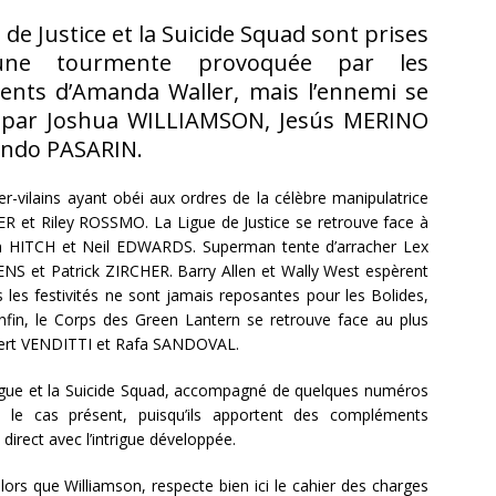
 de Justice et la Suicide Squad sont prises
ne tourmente provoquée par les
ents d’Amanda Waller, mais l’ennemi se
, par Joshua WILLIAMSON, Jesús MERINO
ando PASARIN.
r-vilains ayant obéi aux ordres de la célèbre manipulatrice
R et Riley ROSSMO. La Ligue de Justice se retrouve face à
an HITCH et Neil EDWARDS. Superman tente d’arracher Lex
ENS et Patrick ZIRCHER. Barry Allen et Wally West espèrent
s les festivités ne sont jamais reposantes pour les Bolides,
in, le Corps des Green Lantern se retrouve face au plus
obert VENDITTI et Rafa SANDOVAL.
eague et la Suicide Squad, accompagné de quelques numéros
ns le cas présent, puisqu’ils apportent des compléments
direct avec l’intrigue développée.
, alors que Williamson, respecte bien ici le cahier des charges