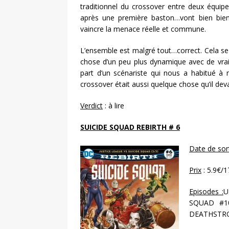
traditionnel du crossover entre deux équip
après une première baston…vont bien bie
vaincre la menace réelle et commune.
L’ensemble est malgré tout…correct. Cela se l
chose d’un peu plus dynamique avec de vraie
part d’un scénariste qui nous a habitué à 
crossover était aussi quelque chose qu’il dev
Verdict
: à lire
SUICIDE SQUAD REBIRTH # 6
Date de sort
Prix
: 5.9€/
Episodes :
U
SQUAD #10
DEATHSTRO