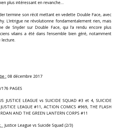
ien plus intéressant en revanche…
yder termine son récit mettant en vedette Double Face, avec
chy. L’intrigue ne révolutionne fondamentalement rien, mais
che de Snyder sur Double Face, qui l’a rendu encore plus
ciens vilains a été dans l’ensemble bien géré, notamment
 lecture.
ie :
08 décembre 2017
/176 PAGES
S JUSTICE LEAGUE vs SUICIDE SQUAD #3 et 4, SUICIDE
 JUSTICE LEAGUE #11, ACTION COMICS #969, THE FLASH
JORDAN AND THE GREEN LANTERN CORPS #11
 :
Justice League vs Suicide Squad (2/3)