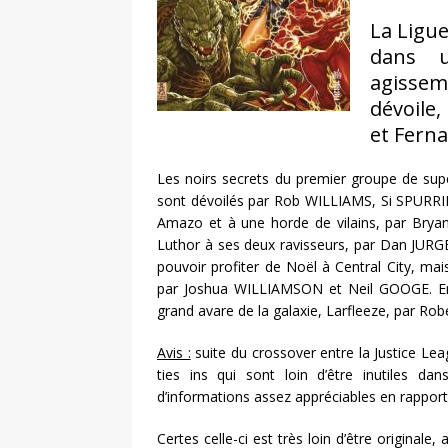
La Ligue
dans u
agissem
dévoile
et Fern
Les noirs secrets du premier groupe de supe
sont dévoilés par Rob WILLIAMS, Si SPURRIE
Amazo et à une horde de vilains, par Bry
Luthor à ses deux ravisseurs, par Dan JURG
pouvoir profiter de Noël à Central City, mai
par Joshua WILLIAMSON et Neil GOOGE. Enf
grand avare de la galaxie, Larfleeze, par R
Avis :
suite du crossover entre la Justice L
ties ins qui sont loin d’être inutiles da
d’informations assez appréciables en rapport 
Certes celle-ci est très loin d’être originale