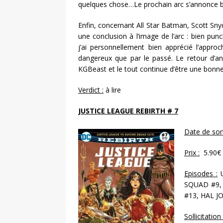
quelques chose…Le prochain arc s’annonce b
Enfin, concernant All Star Batman, Scott Sn
une conclusion à l’image de l’arc : bien pun
j’ai personnellement bien apprécié l’appro
dangereux que par le passé. Le retour d’an
KGBeast et le tout continue d’être une bonne
Verdict :
à lire
JUSTICE LEAGUE REBIRTH # 7
Date de sort
Prix :
5.90€ 
Episodes :
U
SQUAD #9,
#13, HAL 
Sollicitation