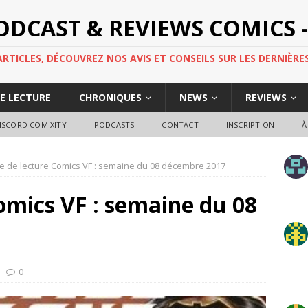
PODCAST & REVIEWS COMICS -
TICLES, DÉCOUVREZ NOS AVIS ET CONSEILS SUR LES DERNIÈRES
DE LECTURE
CHRONIQUES
NEWS
REVIEWS
ISCORD COMIXITY
PODCASTS
CONTACT
INSCRIPTION
À
e de lecture Comics VF : semaine du 08 décembre 2017
omics VF : semaine du 08
0