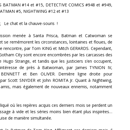
S BATMAN #14 et #15, DETECTIVE COMICS #948 et #949,
ATMAN #5, NIGHTWING #12 et #13
:
Le chat et la chauve-souris !
ission menée à Santa Prisca, Batman et Catwoman se
et se remémorent les circonstances, lointaines et floues, de
re rencontre, par Tom KING et Mitch GERARDS. Cependant,
 Gotham City sont encore encombrées par les carcasses des
 Hugo Strange, et tandis que les justiciers s’en occupent,
s’intéresse de près à Batwoman, par James TYNION IV,
 BENNETT et Ben OLIVER. Dernière ligne droite pour
 par Scott SNYDER et John ROMITA Jr. Quant à Nightwing,
aux amis, mais également de nouveaux ennemis, notamment
qué où les repères acquis ces derniers mois se perdent un
ssage à vide et les séries moins bien étant plus inspirées…
duise de manière simultanée.