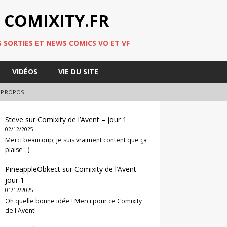
 COMIXITY.FR
 SORTIES ET NEWS COMICS VO ET VF
VIDÉOS
VIE DU SITE
 PROPOS
Steve
sur
Comixity de l’Avent – jour 1
02/12/2025
Merci beaucoup, je suis vraiment content que ça
plaise :-)
PineappleObkect
sur
Comixity de l’Avent –
jour 1
01/12/2025
Oh quelle bonne idée ! Merci pour ce Comixity
de l'Avent!