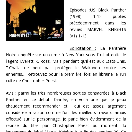
Episodes :
US Black Panther
(1998) 1-12 publiés
précédemment dans les
revues MARVEL KNIGHTS
(V1) 1-13
Sollicitation :
La Panthère
Noire enquête sur un crime à New York sous l’œil attentif de
l’agent Everett K. Ross. Mais pendant qu’il est aux Etats-Unis,
T’Challa ne peut pas protéger le Wakanda contre ses
ennemis… Retrouvez pour la première fois en librairie le run
culte de Christopher Priest.
Avis :
parmi les très nombreuses sorties consacrées à Black
Panther en ce début d’année, en voilà une que je peux
chaudement recommander et qui est assez largement
considérée à raison comme l’un des meilleurs travaux jamais
effectué sur le personnage. Je parle bien évidemment de la
reprise du titre par Christopher Priest au moment du
lancement du label Marvel Knights à la fin des années 90. Ce