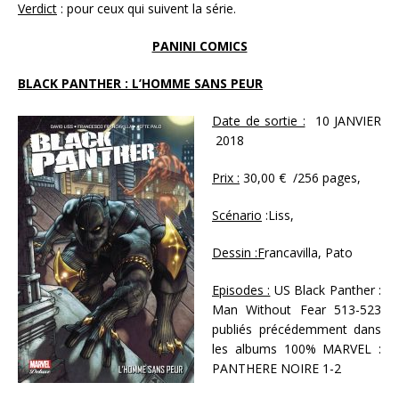
Verdict
: pour ceux qui suivent la série.
PANINI COMICS
BLACK PANTHER : L’HOMME SANS PEUR
Date de sortie :
10 JANVIER
2018
Prix :
30,00 € /256 pages,
Scénario
:Liss,
Dessin :F
rancavilla, Pato
Episodes :
US Black Panther :
Man Without Fear 513-523
publiés précédemment dans
les albums 100% MARVEL :
PANTHERE NOIRE 1-2