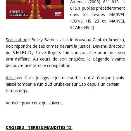
America (2005) 611-619 et
615.1 publiés précédemment
dans les revues MARVEL
ICONS HS 23 et MARVEL
STARS HS 2)
Sollicitation
: Bucky Barnes, alias le nouveau Captain America,
doit répondre de ses crimes devant la justice. Devenu directeur
du S.H.I.E.L.D., Steve Rogers fait son possible pour tirer son
ami d’affaire. Au cours de son enquête, la Légende Vivante
découvre une terrible conspiration.
Avis :
pas d’avis, je signale juste la sortie…oui, à l’époque j’avais
laissé tomber le run d’Ed Brubaker sur Cap depuis un certain
temps déjà…
Verdict
: pour ceux qui suivent.
CROSSED : TERRES MAUDITES 12