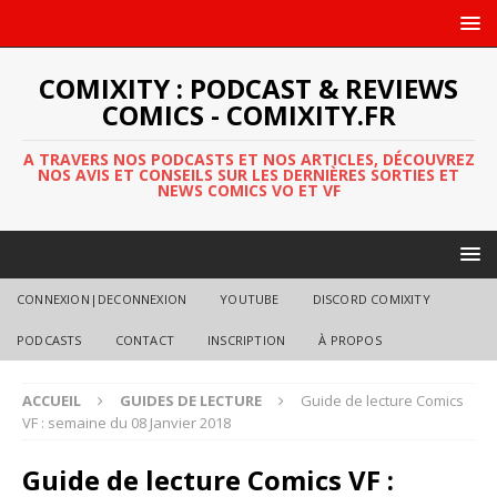
COMIXITY : PODCAST & REVIEWS
COMICS - COMIXITY.FR
A TRAVERS NOS PODCASTS ET NOS ARTICLES, DÉCOUVREZ
NOS AVIS ET CONSEILS SUR LES DERNIÈRES SORTIES ET
NEWS COMICS VO ET VF
CONNEXION|DECONNEXION
YOUTUBE
DISCORD COMIXITY
PODCASTS
CONTACT
INSCRIPTION
À PROPOS
ACCUEIL
GUIDES DE LECTURE
Guide de lecture Comics
VF : semaine du 08 Janvier 2018
Guide de lecture Comics VF :