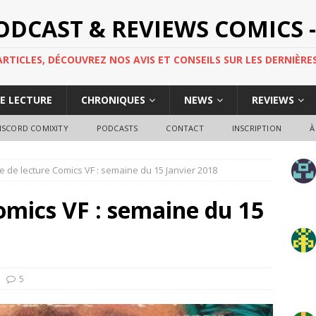
PODCAST & REVIEWS COMICS -
TICLES, DÉCOUVREZ NOS AVIS ET CONSEILS SUR LES DERNIÈRES
DE LECTURE
CHRONIQUES
NEWS
REVIEWS
ISCORD COMIXITY
PODCASTS
CONTACT
INSCRIPTION
À
e de lecture Comics VF : semaine du 15 Janvier 2018
omics VF : semaine du 15
5