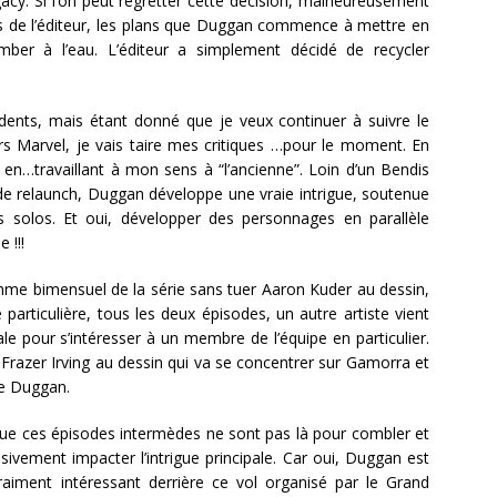
cy. Si l’on peut regretter cette décision, malheureusement
es de l’éditeur, les plans que Duggan commence à mettre en
ber à l’eau. L’éditeur a simplement décidé de recycler
ents, mais étant donné que je veux continuer à suivre le
ers Marvel, je vais taire mes critiques …pour le moment. En
 en…travaillant à mon sens à “l’ancienne”. Loin d’un Bendis
de relaunch, Duggan développe une vraie intrigue, soutenue
s solos. Et oui, développer des personnages en parallèle
 !!!
thme bimensuel de la série sans tuer Aaron Kuder au dessin,
rticulière, tous les deux épisodes, un autre artiste vient
pale pour s’intéresser à un membre de l’équipe en particulier.
r Frazer Irving au dessin qui va se concentrer sur Gamorra et
de Duggan.
que ces épisodes intermèdes ne sont pas là pour combler et
sivement impacter l’intrigue principale. Car oui, Duggan est
aiment intéressant derrière ce vol organisé par le Grand