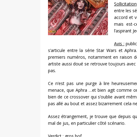
Sollicitation
entre les s
accord et v
mais est-c
l’aspirant J
Avis :
public
s’articule entre la série Star Wars et Aphra
premiers numéros, notamment en raison de 
artiste aussi doué se retrouve toujours avec
pas.
Ce n’est pas une purge à lire heureuseme
menace, que Aphra …et bien agit comme on l
bien de ce crossover qui s’oublie avant même
pas allé au bout et assez bizarrement cela
Assez étrangement, je trouve que depuis qu
mal de jus, en particulier côté scénario.
Verdict :
gros bof.