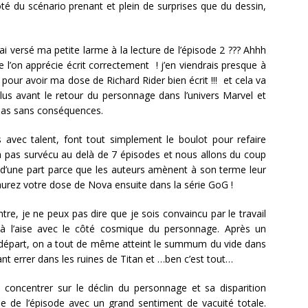
ôté du scénario prenant et plein de surprises que du dessin,
i versé ma petite larme à la lecture de l’épisode 2 ??? Ahhh
ue l’on apprécie écrit correctement ! j’en viendrais presque à
our avoir ma dose de Richard Rider bien écrit !!! et cela va
plus avant le retour du personnage dans l’univers Marvel et
 pas sans conséquences.
avec talent, font tout simplement le boulot pour refaire
n’a pas survécu au delà de 7 épisodes et nous allons du coup
de d’une part parce que les auteurs amènent à son terme leur
 aurez votre dose de Nova ensuite dans la série GoG !
tre, je ne peux pas dire que je sois convaincu par le travail
e à l’aise avec le côté cosmique du personnage. Après un
départ, on a tout de même atteint le summum du vide dans
nt errer dans les ruines de Titan et …ben c’est tout…
concentrer sur le déclin du personnage et sa disparition
 de l’épisode avec un grand sentiment de vacuité totale.