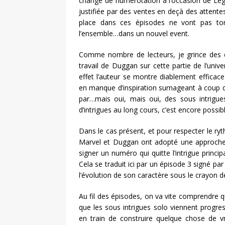
changé de numérotation à l’occasion de Lega
justifiée par des ventes en deçà des attent
place dans ces épisodes ne vont pas tom
l’ensemble…dans un nouvel event.
Comme nombre de lecteurs, je grince des d
travail de Duggan sur cette partie de l’univ
effet l’auteur se montre diablement efficace
en manque d’inspiration surnageant à coup 
par…mais oui, mais oui, des sous intrigue
d’intrigues au long cours, c’est encore possible
Dans le cas présent, et pour respecter le ry
Marvel et Duggan ont adopté une approche pa
signer un numéro qui quitte l’intrigue princi
Cela se traduit ici par un épisode 3 signé pa
l’évolution de son caractère sous le crayon 
Au fil des épisodes, on va vite comprendre 
que les sous intrigues solo viennent progres
en train de construire quelque chose de vr