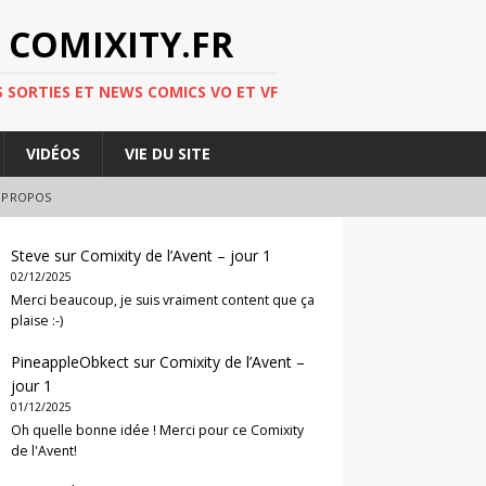
 COMIXITY.FR
 SORTIES ET NEWS COMICS VO ET VF
VIDÉOS
VIE DU SITE
 PROPOS
Steve
sur
Comixity de l’Avent – jour 1
02/12/2025
Merci beaucoup, je suis vraiment content que ça
plaise :-)
PineappleObkect
sur
Comixity de l’Avent –
jour 1
01/12/2025
Oh quelle bonne idée ! Merci pour ce Comixity
de l'Avent!