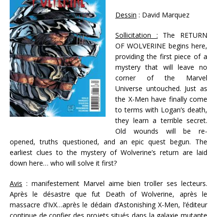
Dessin
: David Marquez
Sollicitation :
The RETURN
OF WOLVERINE begins here,
providing the first piece of a
mystery that will leave no
corner of the Marvel
Universe untouched. Just as
the X-Men have finally come
to terms with Logan’s death,
they learn a terrible secret.
Old wounds will be re-
opened, truths questioned, and an epic quest begun. The
earliest clues to the mystery of Wolverine’s return are laid
down here… who will solve it first?
Avis
: manifestement Marvel aime bien troller ses lecteurs.
Après le désastre que fut Death of Wolverine, après le
massacre d’IvX…après le dédain d’Astonishing X-Men, l’éditeur
continue de confier des projets situés dans la galaxie mutante