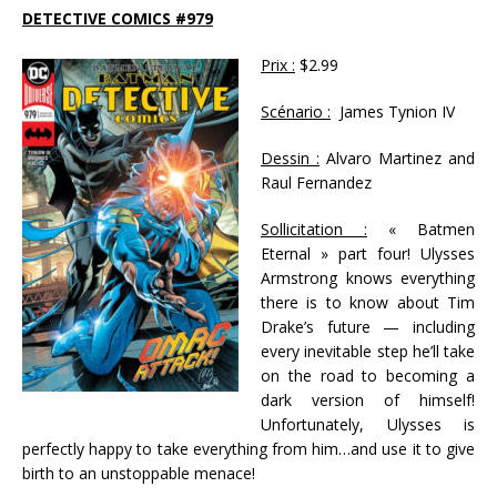
DETECTIVE COMICS #979
Prix :
$2.99
Scénario :
James Tynion IV
Dessin :
Alvaro Martinez and
Raul Fernandez
Sollicitation :
« Batmen
Eternal » part four! Ulysses
Armstrong knows everything
there is to know about Tim
Drake’s future — including
every inevitable step he’ll take
on the road to becoming a
dark version of himself!
Unfortunately, Ulysses is
perfectly happy to take everything from him…and use it to give
birth to an unstoppable menace!