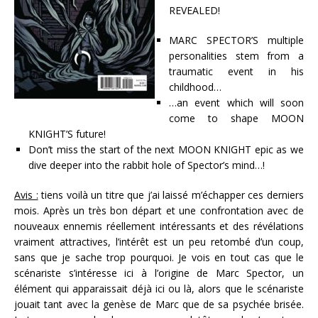
REVEALED!
MARC SPECTOR’S multiple
personalities stem from a
traumatic event in his
childhood…
…an event which will soon
come to shape MOON
KNIGHT’S future!
Don’t miss the start of the next MOON KNIGHT epic as we
dive deeper into the rabbit hole of Spector’s mind…!
Avis :
tiens voilà un titre que j’ai laissé m’échapper ces derniers
mois. Après un très bon départ et une confrontation avec de
nouveaux ennemis réellement intéressants et des révélations
vraiment attractives, l’intérêt est un peu retombé d’un coup,
sans que je sache trop pourquoi. Je vois en tout cas que le
scénariste s’intéresse ici à l’origine de Marc Spector, un
élément qui apparaissait déjà ici ou là, alors que le scénariste
jouait tant avec la genèse de Marc que de sa psychée brisée.