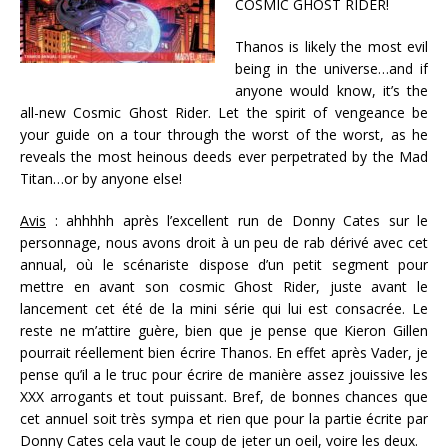
COSMIC GHOST RIDER!
Thanos is likely the most evil
being in the universe…and if
anyone would know, it’s the
all-new Cosmic Ghost Rider. Let the spirit of vengeance be
your guide on a tour through the worst of the worst, as he
reveals the most heinous deeds ever perpetrated by the Mad
Titan…or by anyone else!
Avis
: ahhhhh après l’excellent run de Donny Cates sur le
personnage, nous avons droit à un peu de rab dérivé avec cet
annual, où le scénariste dispose d’un petit segment pour
mettre en avant son cosmic Ghost Rider, juste avant le
lancement cet été de la mini série qui lui est consacrée. Le
reste ne m’attire guère, bien que je pense que Kieron Gillen
pourrait réellement bien écrire Thanos. En effet après Vader, je
pense qu’il a le truc pour écrire de manière assez jouissive les
XXX arrogants et tout puissant. Bref, de bonnes chances que
cet annuel soit très sympa et rien que pour la partie écrite par
Donny Cates cela vaut le coup de jeter un oeil, voire les deux.