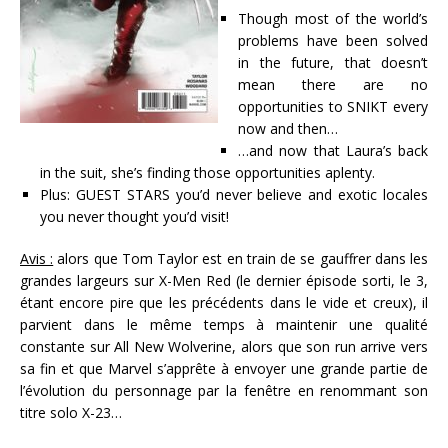
Though most of the world’s
problems have been solved
in the future, that doesn’t
mean there are no
opportunities to SNIKT every
now and then…
…and now that Laura’s back
in the suit, she’s finding those opportunities aplenty.
Plus: GUEST STARS you’d never believe and exotic locales
you never thought you’d visit!
Avis :
alors que Tom Taylor est en train de se gauffrer dans les
grandes largeurs sur X-Men Red (le dernier épisode sorti, le 3,
étant encore pire que les précédents dans le vide et creux), il
parvient dans le même temps à maintenir une qualité
constante sur All New Wolverine, alors que son run arrive vers
sa fin et que Marvel s’apprête à envoyer une grande partie de
l’évolution du personnage par la fenêtre en renommant son
titre solo X-23…