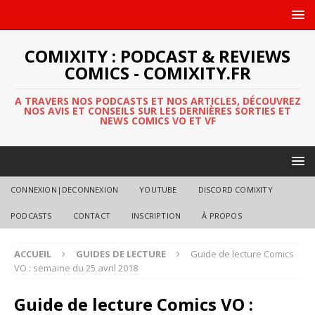
COMIXITY : PODCAST & REVIEWS
COMICS - COMIXITY.FR
A TRAVERS NOS PODCASTS ET NOS ARTICLES, DÉCOUVREZ
NOS AVIS ET CONSEILS SUR LES DERNIÈRES SORTIES ET
NEWS COMICS VO ET VF
CONNEXION|DECONNEXION
YOUTUBE
DISCORD COMIXITY
PODCASTS
CONTACT
INSCRIPTION
À PROPOS
ACCUEIL
GUIDES DE LECTURE
Guide de lecture Comics
VO : semaine du 25 avril 2018
Guide de lecture Comics VO :