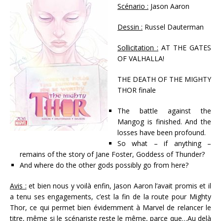
Scénario :
Jason Aaron
Dessin :
Russel Dauterman
Sollicitation :
AT THE GATES
OF VALHALLA!
THE DEATH OF THE MIGHTY
THOR finale
The battle against the
Mangog is finished. And the
losses have been profound.
So what – if anything –
remains of the story of Jane Foster, Goddess of Thunder?
And where do the other gods possibly go from here?
Avis :
et bien nous y voilà enfin, Jason Aaron l’avait promis et il
a tenu ses engagements, c’est la fin de la route pour Mighty
Thor, ce qui permet bien évidemment à Marvel de relancer le
titre, même si le scénariste reste le même, parce que…Au delà