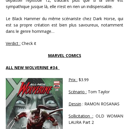
dépasser l’épisode 12, d’autant plus que si la série est
sympathique jusque là, elle n’est en rien un indispensable.
Le Black Hammer du même scénariste chez Dark Horse, qui
est sa propre création est bien plus savoureux, notamment
dans le genre hommage…
Verdict :
Check it
MARVEL COMICS
ALL NEW WOLVERINE #34
Prix :
$3.99
Scénario :
Tom Taylor
Dessin
: RAMON ROSANAS
Sollicitation :
OLD WOMAN
LAURA Part 2