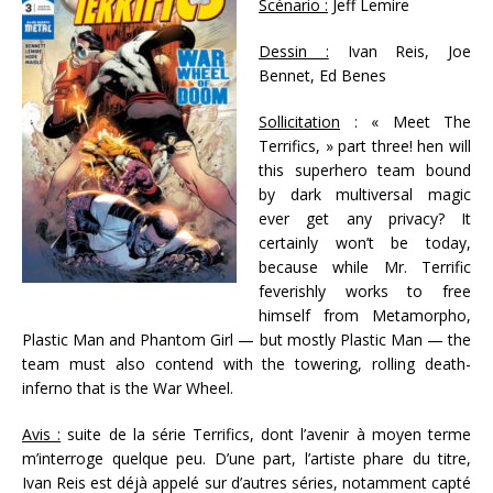
Scénario :
Jeff Lemire
Dessin :
Ivan Reis, Joe
Bennet, Ed Benes
Sollicitation
: « Meet The
Terrifics, » part three! hen will
this superhero team bound
by dark multiversal magic
ever get any privacy? It
certainly won’t be today,
because while Mr. Terrific
feverishly works to free
himself from Metamorpho,
Plastic Man and Phantom Girl — but mostly Plastic Man — the
team must also contend with the towering, rolling death-
inferno that is the War Wheel.
Avis :
suite de la série Terrifics, dont l’avenir à moyen terme
m’interroge quelque peu. D’une part, l’artiste phare du titre,
Ivan Reis est déjà appelé sur d’autres séries, notamment capté