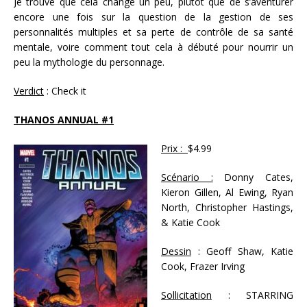
Je trouve que cela change un peu, plutôt que de s’aventurer
encore une fois sur la question de la gestion de ses
personnalités multiples et sa perte de contrôle de sa santé
mentale, voire comment tout cela à débuté pour nourrir un
peu la mythologie du personnage.
Verdict
: Check it
THANOS ANNUAL #1
Prix :
$4.99
Scénario :
Donny Cates,
Kieron Gillen, Al Ewing, Ryan
North, Christopher Hastings,
& Katie Cook
Dessin
: Geoff Shaw, Katie
Cook, Frazer Irving
Sollicitation
: STARRING