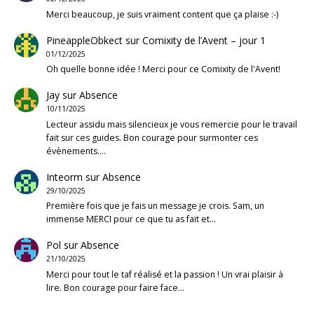
Merci beaucoup, je suis vraiment content que ça plaise :-)
PineappleObkect
sur
Comixity de l’Avent – jour 1
01/12/2025
Oh quelle bonne idée ! Merci pour ce Comixity de l'Avent!
Jay
sur
Absence
10/11/2025
Lecteur assidu mais silencieux je vous remercie pour le travail
fait sur ces guides. Bon courage pour surmonter ces
évènements.…
Inteorm
sur
Absence
29/10/2025
Première fois que je fais un message je crois. Sam, un
immense MERCI pour ce que tu as fait et…
Pol
sur
Absence
21/10/2025
Merci pour tout le taf réalisé et la passion ! Un vrai plaisir à
lire. Bon courage pour faire face…