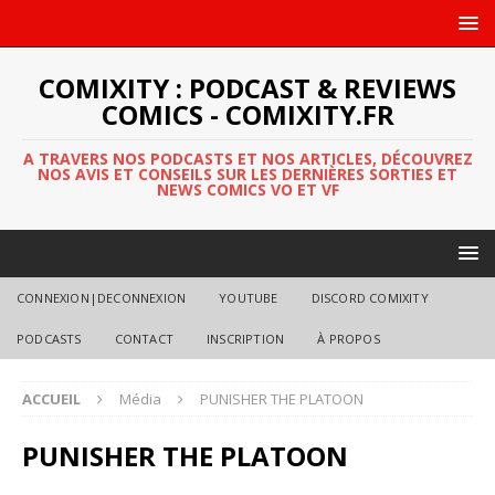
COMIXITY : PODCAST & REVIEWS
COMICS - COMIXITY.FR
A TRAVERS NOS PODCASTS ET NOS ARTICLES, DÉCOUVREZ
NOS AVIS ET CONSEILS SUR LES DERNIÈRES SORTIES ET
NEWS COMICS VO ET VF
CONNEXION|DECONNEXION
YOUTUBE
DISCORD COMIXITY
PODCASTS
CONTACT
INSCRIPTION
À PROPOS
ACCUEIL
Média
PUNISHER THE PLATOON
PUNISHER THE PLATOON