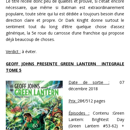
Le titre recèle donc peu de qualités et prouve, si c’était encore
nécessaire, que même si Batman est extraordinairement
populaire, toute série qui lui est dédiée a toujours besoin d’une
direction claire et propre. Or Dark Knight donne surtout le
sentiment tout du long d’être quelque chose d’assez
générique, la 5e roue du carrosse d’une franchise qui propose
déjà beaucoup de choses.
Verdict :
à éviter.
GEOFF JOHNS PRESENTE GREEN LANTERN INTEGRALE
TOME 5
Date de sortie :
07
décembre 2018
Prix :
28€/512 pages
Épisodes :
Contenu :Green
Lantern: Brightest Day
(Green Lantern #53-62) +