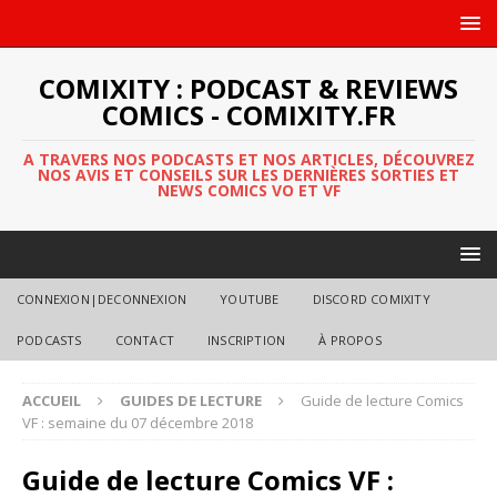
COMIXITY : PODCAST & REVIEWS
COMICS - COMIXITY.FR
A TRAVERS NOS PODCASTS ET NOS ARTICLES, DÉCOUVREZ
NOS AVIS ET CONSEILS SUR LES DERNIÈRES SORTIES ET
NEWS COMICS VO ET VF
CONNEXION|DECONNEXION
YOUTUBE
DISCORD COMIXITY
PODCASTS
CONTACT
INSCRIPTION
À PROPOS
ACCUEIL
GUIDES DE LECTURE
Guide de lecture Comics
VF : semaine du 07 décembre 2018
Guide de lecture Comics VF :