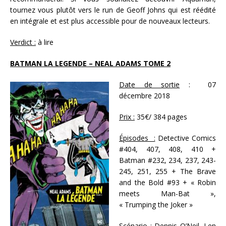
tournez vous plutôt vers le run de Geoff Johns qui est réédité
en intégrale et est plus accessible pour de nouveaux lecteurs.
Verdict :
à lire
BATMAN LA LEGENDE – NEAL ADAMS TOME 2
Date de sortie
: 07
décembre 2018
Prix :
35€/ 384 pages
Épisodes :
Detective Comics
#404, 407, 408, 410 +
Batman #232, 234, 237, 243-
245, 251, 255 + The Brave
and the Bold #93 + « Robin
meets Man-Bat »,
« Trumping the Joker »
Scénario :
Dennis O’Neil, Len