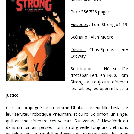
Prix :
35€/536 pages
Épisodes
: Tom Strong #1-19
Scénario :
Alan Moore
Dessin :
Chris Sprouse, Jerry
Ordway
Sollicitation
: Né sur l’île
d’Attabar Teru en 1900, Tom
Strong a toujours défendu
les faibles, les opprimés et la
justice.
C’est accompagné de sa femme Dhalua, de leur fille Tesla, de
leur serviteur robotique Pneuman, et du roi Solomon, un singe,
qu’il entend défendre ces valeurs. Sur Vénus, à New York ou
dans un lointain passé, Tom Strong veille toujours… et nous
entraîne dans un tourbillon d’aventures plus originales les unes