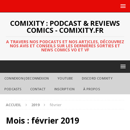
COMIXITY : PODCAST & REVIEWS
COMICS - COMIXITY.FR
A TRAVERS NOS PODCASTS ET NOS ARTICLES, DÉCOUVREZ
NOS AVIS ET CONSEILS SUR LES DERNIÈRES SORTIES ET
NEWS COMICS VO ET VF
CONNEXION|DECONNEXION
YOUTUBE
DISCORD COMIXITY
PODCASTS
CONTACT
INSCRIPTION
À PROPOS
ACCUEIL
2019
février
Mois :
février 2019