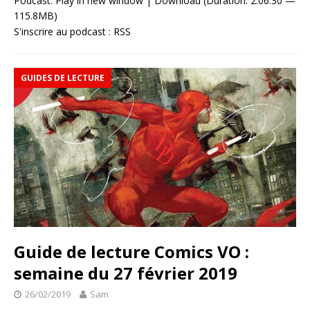
Podcast:
Play in new window
|
Download
(Duration: 2:06:30 —
115.8MB)
S'inscrire au podcast :
RSS
GUIDES DE LECTURE
Guide de lecture Comics VO :
semaine du 27 février 2019
26/02/2019
Sam