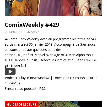
ComixWeekly #429
14/02/2019
Steve
429ème ComixWeekly avec au programme les titres en VO
sortis mercredi 30 janvier 2019. Accompagné de Sam nous
passons en revue quelques unes des
sorties DC, indé et Marvel avec Age of X-Man Alpha mais
aussi Heroes in Crisis, Detective Comics et du Star Trek. Le
générique
[…]
Podcast:
Play in new window
|
Download
(Duration: 2:30:03 —
137.4MB)
S'inscrire au podcast :
RSS
GUIDES DE LECTURE