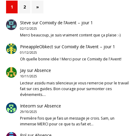
1
2
»
Steve
sur
Comixity de l’Avent – jour 1
02/12/2025
Merci beaucoup, je suis vraiment content que ça plaise :-)
PineappleObkect
sur
Comixity de l’Avent – jour 1
01/12/2025
Oh quelle bonne idée ! Merci pour ce Comixity de l'Avent!
Jay
sur
Absence
10/11/2025
Lecteur assidu mais silencieux je vous remercie pour le travail
fait sur ces guides. Bon courage pour surmonter ces
évènements.…
Inteorm
sur
Absence
29/10/2025
Première fois que je fais un message je crois. Sam, un
immense MERCI pour ce que tu as fait et…
Pol
sur
Absence