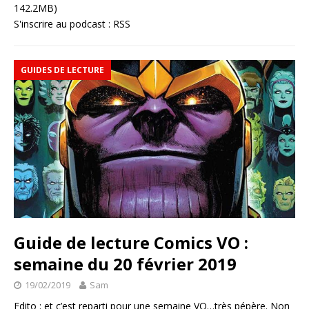
142.2MB)
S'inscrire au podcast :
RSS
GUIDES DE LECTURE
Guide de lecture Comics VO :
semaine du 20 février 2019
19/02/2019
Sam
Edito : et c’est reparti pour une semaine VO…très pépère. Non