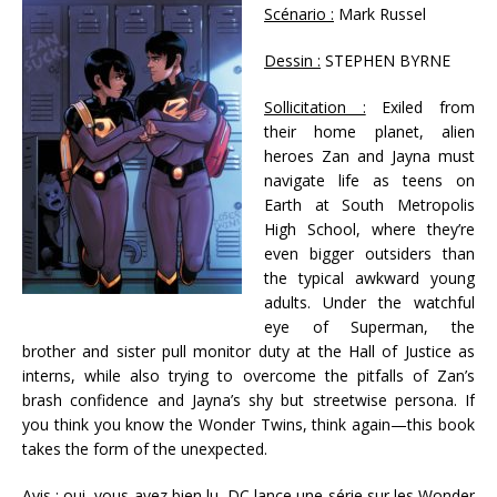
Scénario :
Mark Russel
Dessin :
STEPHEN BYRNE
Sollicitation :
Exiled from
their home planet, alien
heroes Zan and Jayna must
navigate life as teens on
Earth at South Metropolis
High School, where they’re
even bigger outsiders than
the typical awkward young
adults. Under the watchful
eye of Superman, the
brother and sister pull monitor duty at the Hall of Justice as
interns, while also trying to overcome the pitfalls of Zan’s
brash confidence and Jayna’s shy but streetwise persona. If
you think you know the Wonder Twins, think again—this book
takes the form of the unexpected.
Avis :
oui, vous avez bien lu, DC lance une série sur les Wonder