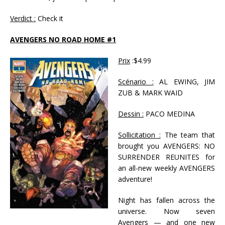
Verdict :
Check it
AVENGERS NO ROAD HOME #1
Prix
:$4.99
Scénario :
AL EWING, JIM
ZUB & MARK WAID
Dessin :
PACO MEDINA
Sollicitation :
The team that
brought you AVENGERS: NO
SURRENDER REUNITES for
an all-new weekly AVENGERS
adventure!
Night has fallen across the
universe. Now seven
Avengers — and one new