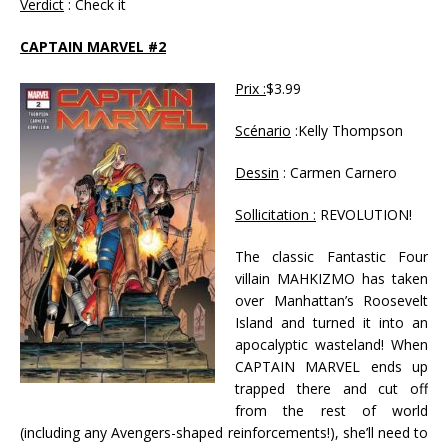
Verdict
: Check it
CAPTAIN MARVEL #2
Prix :
$3.99
Scénario
:Kelly Thompson
Dessin
: Carmen Carnero
Sollicitation :
REVOLUTION!
The classic Fantastic Four
villain MAHKIZMO has taken
over Manhattan’s Roosevelt
Island and turned it into an
apocalyptic wasteland! When
CAPTAIN MARVEL ends up
trapped there and cut off
from the rest of world
(including any Avengers-shaped reinforcements!), she’ll need to