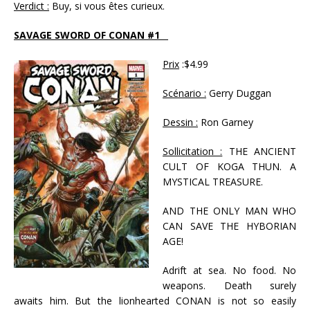
Verdict :
Buy, si vous êtes curieux.
SAVAGE SWORD OF CONAN #1
Prix
:$4.99
Scénario :
Gerry Duggan
Dessin :
Ron Garney
Sollicitation :
THE ANCIENT
CULT OF KOGA THUN. A
MYSTICAL TREASURE.
AND THE ONLY MAN WHO
CAN SAVE THE HYBORIAN
AGE!
Adrift at sea. No food. No
weapons. Death surely
awaits him. But the lionhearted CONAN is not so easily