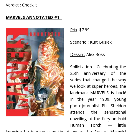
Verdict :
Check it
MARVELS ANNOTATED #1
Prix
:$7.99
Scénario :
Kurt Busiek
Dessin :
Alex Ross
Sollicitation :
Celebrating the
25th anniversary of the
series that changed the way
we look at super heroes, the
landmark MARVELS is back!
In the year 1939, young
photojournalist Phil Sheldon
attends the sensational
unveiling of the fiery android
Human Torch — little
knowing he is witnessing the dawn of the Age of Marvels!