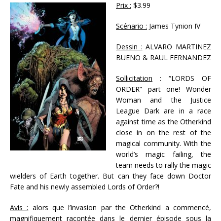
Prix :
$3.99
Scénario :
James Tynion IV
Dessin :
ALVARO MARTINEZ
BUENO & RAUL FERNANDEZ
Sollicitation
: “LORDS OF
ORDER” part one! Wonder
Woman and the Justice
League Dark are in a race
against time as the Otherkind
close in on the rest of the
magical community. With the
world’s magic failing, the
team needs to rally the magic
wielders of Earth together. But can they face down Doctor
Fate and his newly assembled Lords of Order?!
Avis :
alors que l’invasion par the Otherkind a commencé,
magnifiquement racontée dans le dernier épisode sous la