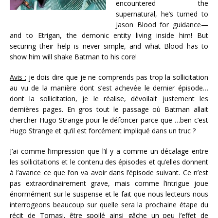
encountered the
supernatural, he’s turned to
Jason Blood for guidance—
and to Etrigan, the demonic entity living inside him! But
securing their help is never simple, and what Blood has to
show him will shake Batman to his core!
Avis :
je dois dire que je ne comprends pas trop la sollicitation
au vu de la manière dont s’est achevée le dernier épisode…
dont la sollicitation, je le réalise, dévoilait justement les
dernières pages. En gros tout le passage où Batman allait
chercher Hugo Strange pour le défoncer parce que …ben c’est
Hugo Strange et qu’il est forcément impliqué dans un truc ?
J’ai comme l’impression que l’il y a comme un décalage entre
les sollicitations et le contenu des épisodes et qu’elles donnent
à l’avance ce que l’on va avoir dans l’épisode suivant. Ce n’est
pas extraordinairement grave, mais comme l’intrigue joue
énormément sur le suspense et le fait que nous lecteurs nous
interrogeons beaucoup sur quelle sera la prochaine étape du
récit de Tomasi, être spoilé ainsi gâche un peu l’effet de