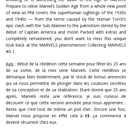
Prepare to relive Marvel’s Golden Age from a whole new point
of view as Phil covers the superhuman sightings of the 1930s
and 1940s — from the terror caused by the Human Torch’s
epic clash with the Sub-Mariner to the patriotism stirred by the
debut of Captain America and more! Packed with extras and
completely remastered, you don’t want to miss this unique
look back at the MARVELS phenomenon! Collecting MARVELS
#0-1.
Avis
: début de la réédition cette semaine pour fêter les 25 ans
de sa sortie, de la mini série Marvels. Cette réédition se
démarque bien évidemment, par le stock de bonus annoncés
qui va nous permettre de plonger dans les coulisses secrètes
de sa conception et de sa réalisation. Etant donné que 25 ans
après, Marvels reste une référence, je suis curieux de
découvrir ce que cette version annotée peut nous apprendre…
Reste que c’est tout de même un poil cher…Encore une fois,
Marvel nous propose en effet cela à 8$…ça commence à
devenir récurrent chez eux.