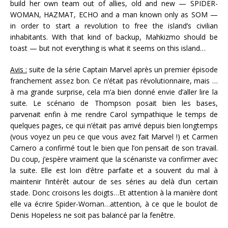
build her own team out of allies, old and new — SPIDER-
WOMAN, HAZMAT, ECHO and a man known only as SOM —
in order to start a revolution to free the island’s civilian
inhabitants. With that kind of backup, Mahkizmo should be
toast — but not everything is what it seems on this island…
Avis :
suite de la série Captain Marvel après un premier épisode
franchement assez bon. Ce n’était pas révolutionnaire, mais …
à ma grande surprise, cela m’a bien donné envie d’aller lire la
suite. Le scénario de Thompson posait bien les bases,
parvenait enfin à me rendre Carol sympathique le temps de
quelques pages, ce qui n’était pas arrivé depuis bien longtemps
(vous voyez un peu ce que vous avez fait Marvel !) et Carmen
Carnero a confirmé tout le bien que l’on pensait de son travail.
Du coup, j’espère vraiment que la scénariste va confirmer avec
la suite. Elle est loin d’être parfaite et a souvent du mal à
maintenir l’intérêt autour de ses séries au delà d’un certain
stade. Donc croisons les doigts…Et attention à la manière dont
elle va écrire Spider-Woman…attention, à ce que le boulot de
Denis Hopeless ne soit pas balancé par la fenêtre.