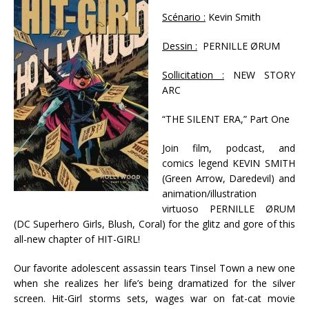
Scénario :
Kevin Smith
Dessin :
PERNILLE ØRUM
Sollicitation :
NEW STORY
ARC
“THE SILENT ERA,” Part One
Join film, podcast, and
comics legend KEVIN SMITH
(Green Arrow, Daredevil) and
animation/illustration
virtuoso PERNILLE ØRUM
(DC Superhero Girls, Blush, Coral) for the glitz and gore of this
all-new chapter of HIT-GIRL!
Our favorite adolescent assassin tears Tinsel Town a new one
when she realizes her life’s being dramatized for the silver
screen. Hit-Girl storms sets, wages war on fat-cat movie