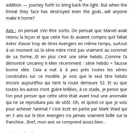
addition — journey forth to bring back the light. But when the
threat they face has destroyed even the gods…will anyone
make it home?
Avis :
on pensait s’en être sortis. On pensait que Marvel avait
retenu la leçon et que cette fois ils avaient compris qu’il fallait
éviter d’avoir trop de titres Avengers en même temps, surtout
à un moment où la série mère n’est pas vraiment au sommet
de sa forme…Et en plus c’est une série hebdo…Comme l’a
démontré Uncanny X-Men récemment : série hebdo = fausse
bonne idée. Cela a nuit à à peu près toutes les séries
construites sur ce modèle. Je vois que le seul titre hebdo
encore aujourd’hui qui tient la route demeure 52. Et vu que
toutes les autres n’ont guère brillées, à ce stade, je pense que
l’on peut penser que cette série était avant tout une anomalie
qui ne se reproduira pas de sitôt. Oh, et qu’est-ce que je vois
pour achever l’animal ? c’est écrit en partie par Mark Waid qui
en 3 ans sur le titre Avengers n’a jamais vraiment brillé sur la
franchise…Bref, mon avis se comprend assez bien…