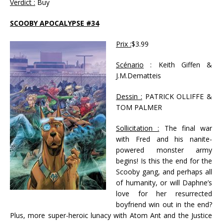
Verdict :
Buy
SCOOBY APOCALYPSE #34
Prix :
$3.99
Scénario
: Keith Giffen &
J.M.Dematteis
Dessin :
PATRICK OLLIFFE &
TOM PALMER
Sollicitation :
The final war
with Fred and his nanite-
powered monster army
begins! Is this the end for the
Scooby gang, and perhaps all
of humanity, or will Daphne’s
love for her resurrected
boyfriend win out in the end?
Plus, more super-heroic lunacy with Atom Ant and the Justice