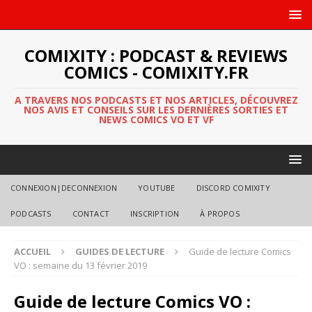
COMIXITY : PODCAST & REVIEWS
COMICS - COMIXITY.FR
A TRAVERS NOS PODCASTS ET NOS ARTICLES, DÉCOUVREZ
NOS AVIS ET CONSEILS SUR LES DERNIÈRES SORTIES ET
NEWS COMICS VO ET VF
CONNEXION|DECONNEXION
YOUTUBE
DISCORD COMIXITY
PODCASTS
CONTACT
INSCRIPTION
À PROPOS
ACCUEIL
GUIDES DE LECTURE
Guide de lecture Comics
VO : semaine du 13 février 2019
Guide de lecture Comics VO :