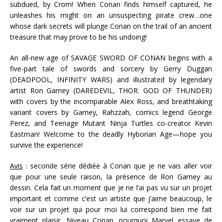
subdued, by Crom! When Conan finds himself captured, he
unleashes his might on an unsuspecting pirate crew…one
whose dark secrets will plunge Conan on the trail of an ancient
treasure that may prove to be his undoing!
An all-new age of SAVAGE SWORD OF CONAN begins with a
five-part tale of swords and sorcery by Gerry Duggan
(DEADPOOL, INFINITY WARS) and illustrated by legendary
artist Ron Garney (DAREDEVIL, THOR: GOD OF THUNDER)
with covers by the incomparable Alex Ross, and breathtaking
variant covers by Garney, Rahzzah, comics legend George
Perez, and Teenage Mutant Ninja Turtles co-creator Kevin
Eastman! Welcome to the deadly Hyborian Age—hope you
survive the experience!
Avis
: seconde série dédiée à Conan que je ne vais aller voir
que pour une seule raison, la présence de Ron Garney au
dessin. Cela fait un moment que je ne l’ai pas vu sur un projet
important et comme c’est un artiste que j’aime beaucoup, le
voir sur un projet qui pour moi lui correspond bien me fait
vraiment plaisir. Niveau Conan…pourquoi Marvel essaye de