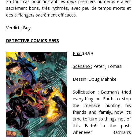
En tout cas pour l’instant les deux premiers numéros étaient
sacrément bons, très rythmés, avec peu de temps morts et
des cliffangers sacrément efficaces.
Verdict :
Buy
DETECTIVE COMICS #998
Prix :
$3.99
Scénario :
Peter J.Tomasi
Dessin
:Doug Mahnke
Sollicitation :
Batman’s tried
everything on Earth to stop
the menace hunting his
friends and family…now it’s
time to turn to things not of
this Earth! In the past,
whenever Batman’s