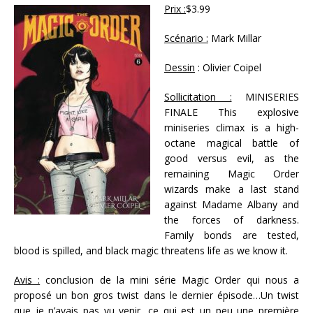
Prix :
$3.99
Scénario :
Mark Millar
Dessin
: Olivier Coipel
Sollicitation :
MINISERIES
FINALE This explosive
miniseries climax is a high-
octane magical battle of
good versus evil, as the
remaining Magic Order
wizards make a last stand
against Madame Albany and
the forces of darkness.
Family bonds are tested,
blood is spilled, and black magic threatens life as we know it.
Avis :
conclusion de la mini série Magic Order qui nous a
proposé un bon gros twist dans le dernier épisode…Un twist
que je n’avais pas vu venir, ce qui est un peu une première