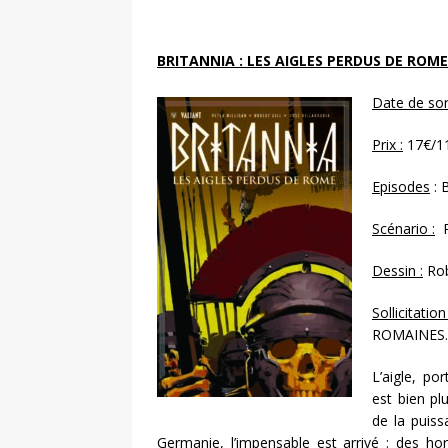
BRITANNIA : LES AIGLES PERDUS DE ROME
Date de sort
Prix :
17€/1
Episodes
: 
Scénario :
P
Dessin :
Rob
Sollicitation
ROMAINES
L’aigle, p
est bien pl
de la puiss
Germanie, l’impensable est arrivé : des ho