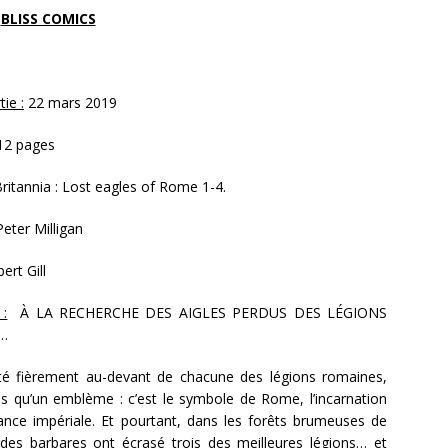
BLISS COMICS
ie :
22 mars 2019
12 pages
Britannia : Lost eagles of Rome 1-4.
eter Milligan
ert Gill
 :
À LA RECHERCHE DES AIGLES PERDUS DES LÉGIONS
…
orté fièrement au-devant de chacune des légions romaines,
us qu’un emblème : c’est le symbole de Rome, l’incarnation
ance impériale. Et pourtant, dans les forêts brumeuses de
rdes barbares ont écrasé trois des meilleures légions… et