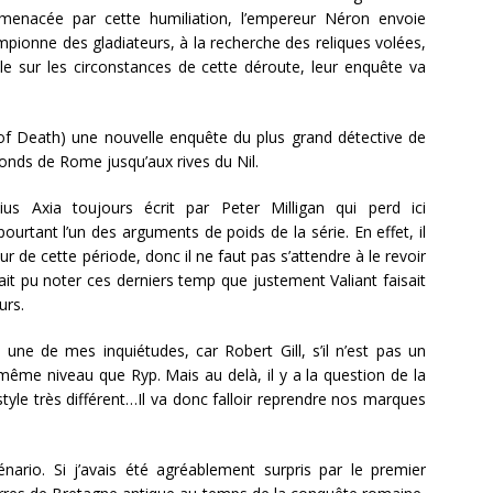
 menacée par cette humiliation, l’empereur Néron envoie
hampionne des gladiateurs, à la recherche des reliques volées,
oile sur les circonstances de cette déroute, leur enquête va
 of Death) une nouvelle enquête du plus grand détective de
fonds de Rome jusqu’aux rives du Nil.
s Axia toujours écrit par Peter Milligan qui perd ici
rtant l’un des arguments de poids de la série. En effet, il
ur de cette période, donc il ne faut pas s’attendre à le revoir
n ait pu noter ces derniers temp que justement Valiant faisait
urs.
une de mes inquiétudes, car Robert Gill, s’il n’est pas un
 même niveau que Ryp. Mais au delà, il y a la question de la
 style très différent…Il va donc falloir reprendre nos marques
nario. Si j’avais été agréablement surpris par le premier