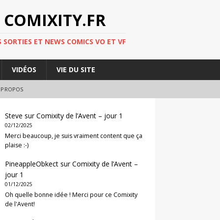
 COMIXITY.FR
 SORTIES ET NEWS COMICS VO ET VF
VIDÉOS
VIE DU SITE
 PROPOS
Steve
sur
Comixity de l’Avent – jour 1
02/12/2025
Merci beaucoup, je suis vraiment content que ça
plaise :-)
PineappleObkect
sur
Comixity de l’Avent –
jour 1
01/12/2025
Oh quelle bonne idée ! Merci pour ce Comixity
de l'Avent!