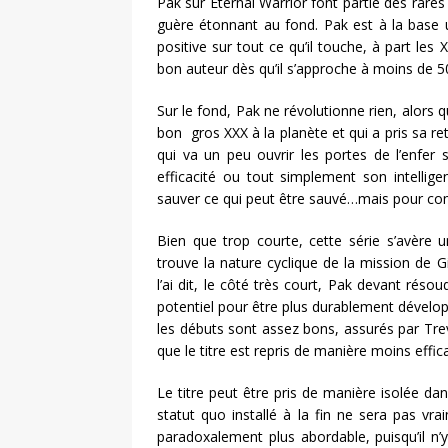
Pak sur Eternal Warrior font partie des rares
guère étonnant au fond. Pak est à la base u
positive sur tout ce qu’il touche, à part le
bon auteur dès qu’il s’approche à moins de 
Sur le fond, Pak ne révolutionne rien, alors q
bon gros XXX à la planète et qui a pris sa re
qui va un peu ouvrir les portes de l’enfer
efficacité ou tout simplement son intellig
sauver ce qui peut être sauvé…mais pour co
Bien que trop courte, cette série s’avère u
trouve la nature cyclique de la mission de 
l’ai dit, le côté très court, Pak devant résou
potentiel pour être plus durablement développ
les débuts sont assez bons, assurés par Trevor
que le titre est repris de manière moins effic
Le titre peut être pris de manière isolée dan
statut quo installé à la fin ne sera pas vra
paradoxalement plus abordable, puisqu’il n’y 