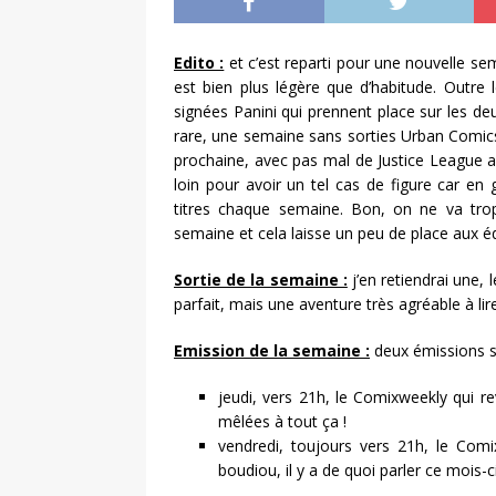
Edito :
et c’est reparti pour une nouvelle s
est bien plus légère que d’habitude. Outre
signées Panini qui prennent place sur les 
rare, une semaine sans sorties Urban Comics.
prochaine, avec pas mal de Justice League 
loin pour avoir un tel cas de figure car en
titres chaque semaine. Bon, on ne va trop 
semaine et cela laisse un peu de place aux é
Sortie de la semaine :
j’en retiendrai une, 
parfait, mais une aventure très agréable à lire
Emission de la semaine :
deux émissions so
jeudi, vers 21h, le Comixweekly qui re
mêlées à tout ça !
vendredi, toujours vers 21h, le Comi
boudiou, il y a de quoi parler ce mois-ci