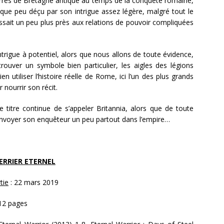
terres de Bretagne antique au temps de la conquête romaine,
lque peu déçu par son intrigue assez légère, malgré tout le
ressait un peu plus près aux relations de pouvoir compliquées
rigue à potentiel, alors que nous allons de toute évidence,
rouver un symbole bien particulier, les aigles des légions
 utiliser l’histoire réelle de Rome, ici l’un des plus grands
r nourrir son récit.
itre continue de s’appeler Britannia, alors que de toute
envoyer son enquêteur un peu partout dans l’empire…
ERRIER ETERNEL
tie
: 22 mars 2019
12 pages