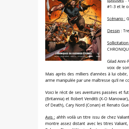
Episodes
: 
#1-3 et le 
Scénario :
Gr
Dessin
: Tr
Sollicitat
CHRONIQUE
Gilad Anni-P
voix de son
Mais après des milliers d’années à lui obéir, 
arme manipulée par une maîtresse qu’il ne 
Voici le récit de ses aventures passées et fu
(Britannia) et Robert Venditti (X-O Manowar), 
of Death), Cary Nord (Conan) et Renato Gued
Avis :
ahhh voilà un titre issu de chez Valian
montre assez distant avec les titres Valiant