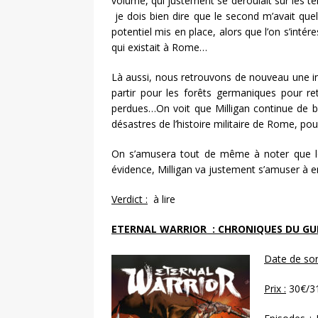
volume, qui justement se déroulait sur les 
je dois bien dire que le second m’avait que
potentiel mis en place, alors que l’on s’inté
qui existait à Rome…
Là aussi, nous retrouvons de nouveau une int
partir pour les forêts germaniques pour ret
perdues…On voit que Milligan continue de bien
désastres de l’histoire militaire de Rome, pou
On s’amusera tout de même à noter que le t
évidence, Milligan va justement s’amuser à 
Verdict :
à lire
ETERNAL WARRIOR : CHRONIQUES DU GU
Date de sor
Prix :
30€/3