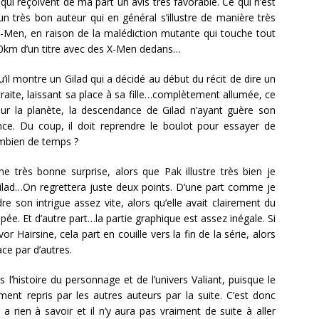
 qui reçoivent de ma part un avis très favorable. Ce qui n’est
n très bon auteur qui en général s’illustre de manière très
s X-Men, en raison de la malédiction mutante qui touche tout
50km d’un titre avec des X-Men dedans…
u’il montre un Gilad qui a décidé au début du récit de dire un
traite, laissant sa place à sa fille…complètement allumée, ce
 sur la planète, la descendance de Gilad n’ayant guère son
ence. Du coup, il doit reprendre le boulot pour essayer de
mbien de temps ?
ne très bonne surprise, alors que Pak illustre très bien je
Gilad…On regrettera juste deux points. D’une part comme je
dre son intrigue assez vite, alors qu’elle avait clairement du
ée. Et d’autre part…la partie graphique est assez inégale. Si
 Hairsine, cela part en couille vers la fin de la série, alors
ace par d’autres.
s l’histoire du personnage et de l’univers Valiant, puisque le
iment repris par les autres auteurs par la suite. C’est donc
a rien à savoir et il n’y aura pas vraiment de suite à aller