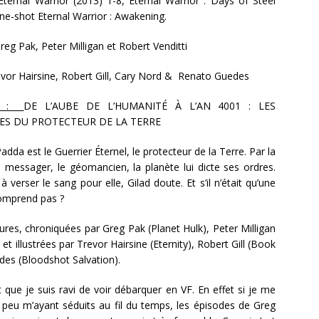
Eternal Warrior (2013) 1-8, Eternal Warrior : Days of Steel
one-shot Eternal Warrior : Awakening.
eg Pak, Peter Milligan et Robert Venditti
evor Hairsine, Robert Gill, Cary Nord & Renato Guedes
ion :
DE L’AUBE DE L’HUMANITÉ À L’AN 4001 : LES
S DU PROTECTEUR DE LA TERRE
adda est le Guerrier Éternel, le protecteur de la Terre. Par la
 messager, le géomancien, la planète lui dicte ses ordres.
à verser le sang pour elle, Gilad doute. Et s’il n’était qu’une
comprend pas ?
tures, chroniquées par Greg Pak (Planet Hulk), Peter Milligan
et illustrées par Trevor Hairsine (Eternity), Robert Gill (Book
es (Bloodshot Salvation).
t que je suis ravi de voir débarquer en VF. En effet si je me
, peu m’ayant séduits au fil du temps, les épisodes de Greg