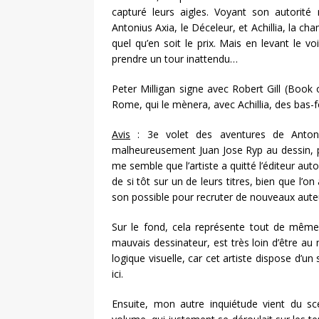
capturé leurs aigles. Voyant son autorité
Antonius Axia, le Déceleur, et Achillia, la c
quel qu’en soit le prix. Mais en levant le v
prendre un tour inattendu…
Peter Milligan signe avec Robert Gill (Book
Rome, qui le mènera, avec Achillia, des bas-
Avis
: 3e volet des aventures de Antoniu
malheureusement Juan Jose Ryp au dessin, pou
me semble que l’artiste a quitté l’éditeur auto
de si tôt sur un de leurs titres, bien que l’o
son possible pour recruter de nouveaux aute
Sur le fond, cela représente tout de même 
mauvais dessinateur, est très loin d’être au
logique visuelle, car cet artiste dispose d’un
ici.
Ensuite, mon autre inquiétude vient du scé