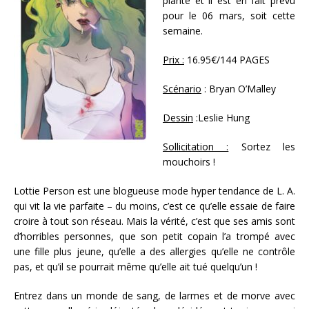
planté et il est en fait prévu
pour le 06 mars, soit cette
semaine.
Prix :
16.95€/144 PAGES
Scénario
: Bryan O’Malley
Dessin
:Leslie Hung
Sollicitation :
Sortez les
mouchoirs !
Lottie Person est une blogueuse mode hyper tendance de L. A.
qui vit la vie parfaite – du moins, c’est ce qu’elle essaie de faire
croire à tout son réseau. Mais la vérité, c’est que ses amis sont
d’horribles personnes, que son petit copain l’a trompé avec
une fille plus jeune, qu’elle a des allergies qu’elle ne contrôle
pas, et qu’il se pourrait même qu’elle ait tué quelqu’un !
Entrez dans un monde de sang, de larmes et de morve avec