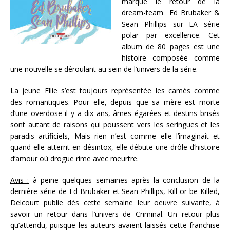
marque le retour de la
dream-team Ed Brubaker &
Sean Phillips sur LA série
polar par excellence. Cet
album de 80 pages est une
histoire composée comme
une nouvelle se déroulant au sein de l’univers de la série.
La jeune Ellie s’est toujours représentée les camés comme
des romantiques. Pour elle, depuis que sa mère est morte
d’une overdose il y a dix ans, âmes égarées et destins brisés
sont autant de raisons qui poussent vers les seringues et les
paradis artificiels, Mais rien n’est comme elle l’imaginait et
quand elle atterrit en désintox, elle débute une drôle d’histoire
d’amour où drogue rime avec meurtre.
Avis :
à peine quelques semaines après la conclusion de la
dernière série de Ed Brubaker et Sean Phillips, Kill or be Killed,
Delcourt publie dès cette semaine leur oeuvre suivante, à
savoir un retour dans l’univers de Criminal. Un retour plus
qu’attendu, puisque les auteurs avaient laissés cette franchise