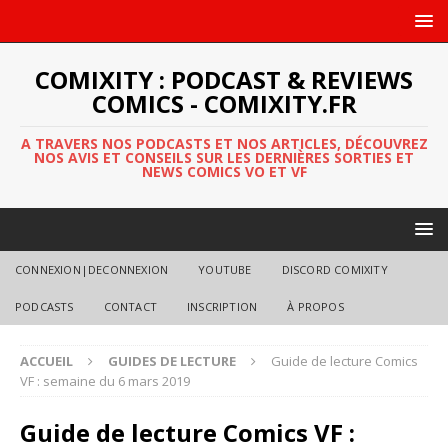
COMIXITY : PODCAST & REVIEWS
COMICS - COMIXITY.FR
A TRAVERS NOS PODCASTS ET NOS ARTICLES, DÉCOUVREZ
NOS AVIS ET CONSEILS SUR LES DERNIÈRES SORTIES ET
NEWS COMICS VO ET VF
CONNEXION|DECONNEXION
YOUTUBE
DISCORD COMIXITY
PODCASTS
CONTACT
INSCRIPTION
À PROPOS
ACCUEIL
GUIDES DE LECTURE
Guide de lecture Comics
VF : semaine du 6 mars 2019
Guide de lecture Comics VF :