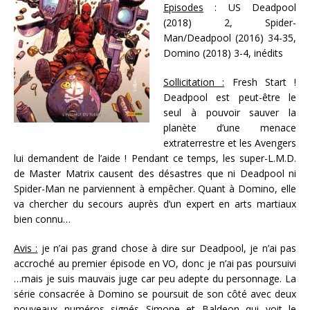
Episodes
: US Deadpool
(2018) 2, Spider-
Man/Deadpool (2016) 34-35,
Domino (2018) 3-4, inédits
Sollicitation :
Fresh Start !
Deadpool est peut-être le
seul à pouvoir sauver la
planète d’une menace
extraterrestre et les Avengers
lui demandent de l’aide ! Pendant ce temps, les super-L.M.D.
de Master Matrix causent des désastres que ni Deadpool ni
Spider-Man ne parviennent à empêcher. Quant à Domino, elle
va chercher du secours auprès d’un expert en arts martiaux
bien connu…
Avis :
je n’ai pas grand chose à dire sur Deadpool, je n’ai pas
accroché au premier épisode en VO, donc je n’ai pas poursuivi
…mais je suis mauvais juge car peu adepte du personnage. La
série consacrée à Domino se poursuit de son côté avec deux
nouveaux numéros signés Simone et Baldeon qui voit le