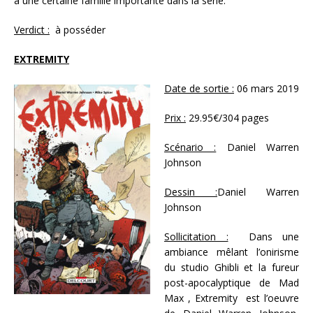
à une certaine famille importante dans la série.
Verdict :
à posséder
EXTREMITY
Date de sortie :
06 mars 2019
Prix :
29.95€/304 pages
Scénario :
Daniel Warren
Johnson
Dessin :
Daniel Warren
Johnson
Sollicitation :
Dans une
ambiance mêlant l’onirisme
du studio Ghibli et la fureur
post-apocalyptique de Mad
Max , Extremity est l’oeuvre