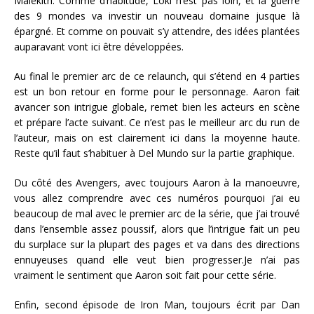
Malekith. Comme d’habitude, Loki n’est pas loin, et la guerre
des 9 mondes va investir un nouveau domaine jusque là
épargné. Et comme on pouvait s’y attendre, des idées plantées
auparavant vont ici être développées.
Au final le premier arc de ce relaunch, qui s’étend en 4 parties
est un bon retour en forme pour le personnage. Aaron fait
avancer son intrigue globale, remet bien les acteurs en scène
et prépare l’acte suivant. Ce n’est pas le meilleur arc du run de
l’auteur, mais on est clairement ici dans la moyenne haute.
Reste qu’il faut s’habituer à Del Mundo sur la partie graphique.
Du côté des Avengers, avec toujours Aaron à la manoeuvre,
vous allez comprendre avec ces numéros pourquoi j’ai eu
beaucoup de mal avec le premier arc de la série, que j’ai trouvé
dans l’ensemble assez poussif, alors que l’intrigue fait un peu
du surplace sur la plupart des pages et va dans des directions
ennuyeuses quand elle veut bien progresser.Je n’ai pas
vraiment le sentiment que Aaron soit fait pour cette série.
Enfin, second épisode de Iron Man, toujours écrit par Dan