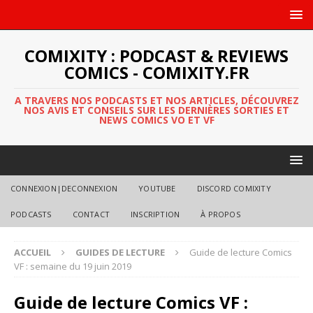
COMIXITY : PODCAST & REVIEWS
COMICS - COMIXITY.FR
A TRAVERS NOS PODCASTS ET NOS ARTICLES, DÉCOUVREZ
NOS AVIS ET CONSEILS SUR LES DERNIÈRES SORTIES ET
NEWS COMICS VO ET VF
CONNEXION|DECONNEXION
YOUTUBE
DISCORD COMIXITY
PODCASTS
CONTACT
INSCRIPTION
À PROPOS
ACCUEIL
GUIDES DE LECTURE
Guide de lecture Comics
VF : semaine du 19 juin 2019
Guide de lecture Comics VF :