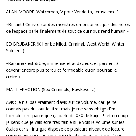
ALAN MOORE (Watchmen, V pour Vendetta, Jerusalem…)
«Brillant ! Ce livre sur des monstres emprisonnés par des héros
de l’espace parle finalement de tout ce qui nous rend humain.»
ED BRUBAKER (Kill or be killed, Criminal, West World, Winter
Soldier…)
«Kaijumax est drôle, immense et audacieux, et parvient à
devenir encore plus tordu et formidable qu’on pourrait le
croire.»
MATT FRACTION (Sex Criminals, Hawkeye,…)
Avis :
je n’ai pas vraiment d’avis sur ce volume, car je ne
connais pas du tout le titre, mais je me sens obligé d’en
formuler un…parce que ça parle de XXX de kaijus !!! et du coup,
je sens que je vais être très faible si je vois le volume sur les
étales car si l’intrigue dispose de plusieurs niveaux de lecture
comme annoncé…je sens aussi le titre bien fun à lire. Donc…