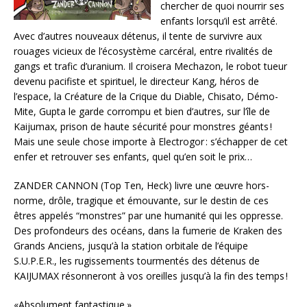
chercher de quoi nourrir ses
enfants lorsqu’il est arrêté.
Avec d’autres nouveaux détenus, il tente de survivre aux
rouages vicieux de l’écosystème carcéral, entre rivalités de
gangs et trafic d’uranium. Il croisera Mechazon, le robot tueur
devenu pacifiste et spirituel, le directeur Kang, héros de
l’espace, la Créature de la Crique du Diable, Chisato, Démo-
Mite, Gupta le garde corrompu et bien d’autres, sur l’île de
Kaijumax, prison de haute sécurité pour monstres géants !
Mais une seule chose importe à Electrogor : s’échapper de cet
enfer et retrouver ses enfants, quel qu’en soit le prix…
ZANDER CANNON (Top Ten, Heck) livre une œuvre hors-
norme, drôle, tragique et émouvante, sur le destin de ces
êtres appelés “monstres” par une humanité qui les oppresse.
Des profondeurs des océans, dans la fumerie de Kraken des
Grands Anciens, jusqu’à la station orbitale de l’équipe
S.U.P.E.R., les rugissements tourmentés des détenus de
KAIJUMAX résonneront à vos oreilles jusqu’à la fin des temps !
«Absolument fantastique.»