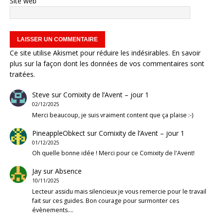
Site web
Ce site utilise Akismet pour réduire les indésirables.
En savoir
plus sur la façon dont les données de vos commentaires sont
traitées
.
Steve
sur
Comixity de l’Avent – jour 1
02/12/2025
Merci beaucoup, je suis vraiment content que ça plaise :-)
PineappleObkect
sur
Comixity de l’Avent – jour 1
01/12/2025
Oh quelle bonne idée ! Merci pour ce Comixity de l'Avent!
Jay
sur
Absence
10/11/2025
Lecteur assidu mais silencieux je vous remercie pour le travail
fait sur ces guides. Bon courage pour surmonter ces
évènements.…