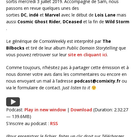
sortis mercredi 3 juillet 2019. Accompagné de Sam, nous
passons en revue quelques unes des
sorties
DC
,
indé
et
Marvel
avec le début de
Lois Lane
mais
aussi
Cosmic Ghost Rider
,
DCeased
et la fin de
Wild Storm
.
Le générique de ComixWeekly est interprété par
The
Bilbocks
et tiré de leur album
Public Domain Storytelling
que
vous pouvez retrouver sur leur
site en cliquant ici
.
Comme toujours, n’hésitez pas à partager cette émission et à
nous donner votre avis dans les commentaires ou encore en
nous envoyant un mail à l’adresse
podcast@comixity.fr
ou
via le formulaire de contact.
Just listen to it
Podcast:
Play in new window
|
Download
(Duration: 2:32:27
— 139.6MB)
S'inscrire au podcast :
RSS
(Pour enregistrer le fichier, faites un clic droit sur Télécharger