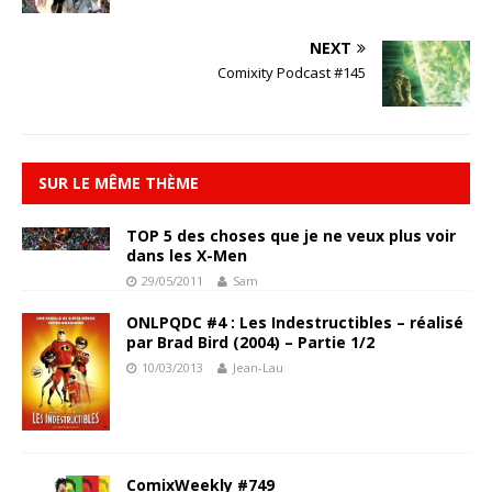
NEXT
Comixity Podcast #145
SUR LE MÊME THÈME
TOP 5 des choses que je ne veux plus voir
dans les X-Men
29/05/2011
Sam
ONLPQDC #4 : Les Indestructibles – réalisé
par Brad Bird (2004) – Partie 1/2
10/03/2013
Jean-Lau
ComixWeekly #749