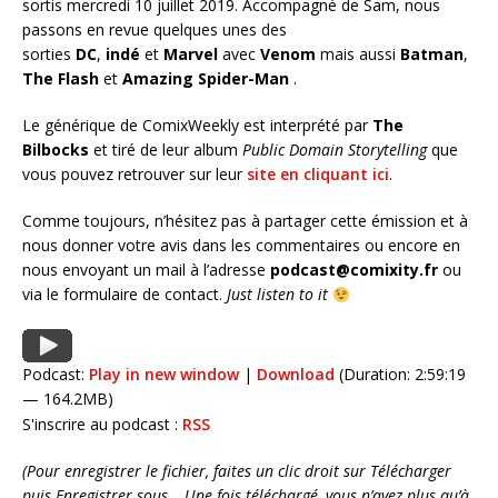
sortis mercredi 10 juillet 2019. Accompagné de Sam, nous
passons en revue quelques unes des
sorties
DC
,
indé
et
Marvel
avec
Venom
mais aussi
Batman
,
The Flash
et
Amazing Spider-Man
.
Le générique de ComixWeekly est interprété par
The
Bilbocks
et tiré de leur album
Public Domain Storytelling
que
vous pouvez retrouver sur leur
site en cliquant ici
.
Comme toujours, n’hésitez pas à partager cette émission et à
nous donner votre avis dans les commentaires ou encore en
nous envoyant un mail à l’adresse
podcast@comixity.fr
ou
via le formulaire de contact.
Just listen to it
Podcast:
Play in new window
|
Download
(Duration: 2:59:19
— 164.2MB)
S'inscrire au podcast :
RSS
(Pour enregistrer le fichier, faites un clic droit sur Télécharger
puis Enregistrer sous… Une fois téléchargé, vous n’avez plus qu’à