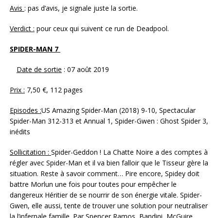
Avis
: pas d’avis, je signale juste la sortie.
Verdict :
pour ceux qui suivent ce run de Deadpool.
SPIDER-MAN 7
Date de sortie
: 07 août 2019
Prix :
7,50 €, 112 pages
Episodes :
US Amazing Spider-Man (2018) 9-10, Spectacular
Spider-Man 312-313 et Annual 1, Spider-Gwen : Ghost Spider 3,
inédits
Sollicitation :
Spider-Geddon ! La Chatte Noire a des comptes à
régler avec Spider-Man et il va bien falloir que le Tisseur gère la
situation. Reste à savoir comment… Pire encore, Spidey doit
battre Morlun une fois pour toutes pour empêcher le
dangereux Héritier de se nourrir de son énergie vitale. Spider-
Gwen, elle aussi, tente de trouver une solution pour neutraliser
la l’infernale famille. Par Spencer,Ramos, Bandini, McGuire,