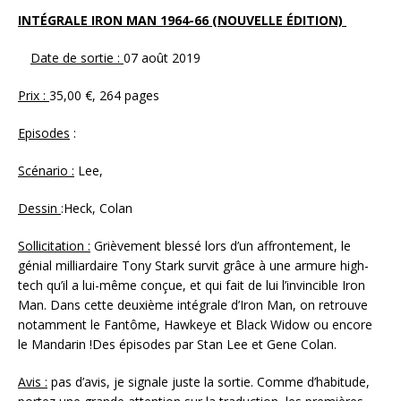
INTÉGRALE IRON MAN 1964-66 (NOUVELLE ÉDITION)
Date de sortie :
07 août 2019
Prix :
35,00 €, 264 pages
Episodes
:
Scénario :
Lee,
Dessin
:Heck, Colan
Sollicitation :
Grièvement blessé lors d’un affrontement, le
génial milliardaire Tony Stark survit grâce à une armure high-
tech qu’il a lui-même conçue, et qui fait de lui l’invincible Iron
Man. Dans cette deuxième intégrale d’Iron Man, on retrouve
notamment le Fantôme, Hawkeye et Black Widow ou encore
le Mandarin !Des épisodes par Stan Lee et Gene Colan.
Avis :
pas d’avis, je signale juste la sortie. Comme d’habitude,