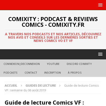
COMIXITY : PODCAST & REVIEWS
COMICS - COMIXITY.FR
A TRAVERS NOS PODCASTS ET NOS ARTICLES, DÉCOUVREZ
NOS AVIS ET CONSEILS SUR LES DERNIÈRES SORTIES ET
NEWS COMICS VO ET VF
CONNEXION|DECONNEXION
YOUTUBE
DISCORD COMIXITY
PODCASTS
CONTACT
INSCRIPTION
À PROPOS
ACCUEIL
GUIDES DE LECTURE
Guide de lecture Comics
VF : semaine du 06 août 2019
Guide de lecture Comics VF :