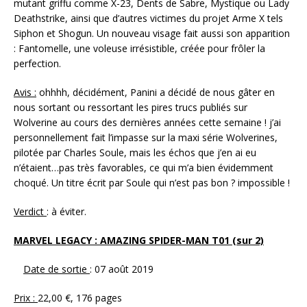
mutant griffu comme X-23, Dents de Sabre, Mystique ou Lady
Deathstrike, ainsi que d’autres victimes du projet Arme X tels
Siphon et Shogun. Un nouveau visage fait aussi son apparition
: Fantomelle, une voleuse irrésistible, créée pour frôler la
perfection.
Avis :
ohhhh, décidément, Panini a décidé de nous gâter en
nous sortant ou ressortant les pires trucs publiés sur
Wolverine au cours des dernières années cette semaine ! j’ai
personnellement fait l’impasse sur la maxi série Wolverines,
pilotée par Charles Soule, mais les échos que j’en ai eu
n’étaient…pas très favorables, ce qui m’a bien évidemment
choqué. Un titre écrit par Soule qui n’est pas bon ? impossible !
Verdict
: à éviter.
MARVEL LEGACY : AMAZING SPIDER-MAN T01 (sur 2)
Date de sortie
: 07 août 2019
Prix :
22,00 €, 176 pages