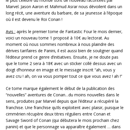
le plus célèbre du monde sont de nouveau racontées par
Marvel. Jason Aaron et Mahmud Asrar nous dévoilent dans un
long récit, une aventure du barbare, de sa jeunesse à l’époque
où il est devenu le Roi Conan !
Avis :
après le premier tome de Fantastic Four le mois dernier,
voici un nouveau tome 1 proposé à 10€ au lectorat. Au
moment où nous sommes nombreux à nous plaindre des
dérives tarifaires de Panini, il est aussi bien de souligner quand
l’éditeur prend ce genre d’initiatives. Ensuite, je ne doute pas
que le tome 2 sera à 18€ avec un sticker collé dessus avec un
doigt d’honneur en image et le message inscrit “ah, vous y
avez cru ! ah, on va vous pomper tout ce que vous avez ! ah !”
Ce tome marque également le début de la publication des
“nouvelles” aventures de Conan…du moins nouvelles dans le
sens, produites par Marvel depuis que l’éditeur a récupéré la
franchise. Une franchise qu’ils exploitent avec plaisir, puisque le
cimmérien récupère deux titres réguliers entre Conan et
Savage Sword of Conan (qui débutera le mois prochain chez
panini) et que le personnage va apparaître également … dans