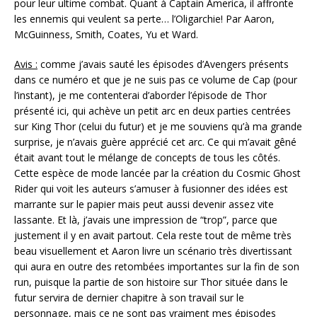
pour leur ultime combat. Quant à Captain America, il affronte
les ennemis qui veulent sa perte… l’Oligarchie! Par Aaron,
McGuinness, Smith, Coates, Yu et Ward.
Avis :
comme j’avais sauté les épisodes d’Avengers présents
dans ce numéro et que je ne suis pas ce volume de Cap (pour
l’instant), je me contenterai d’aborder l’épisode de Thor
présenté ici, qui achève un petit arc en deux parties centrées
sur King Thor (celui du futur) et je me souviens qu’à ma grande
surprise, je n’avais guère apprécié cet arc. Ce qui m’avait gêné
était avant tout le mélange de concepts de tous les côtés.
Cette espèce de mode lancée par la création du Cosmic Ghost
Rider qui voit les auteurs s’amuser à fusionner des idées est
marrante sur le papier mais peut aussi devenir assez vite
lassante. Et là, j’avais une impression de “trop”, parce que
justement il y en avait partout. Cela reste tout de même très
beau visuellement et Aaron livre un scénario très divertissant
qui aura en outre des retombées importantes sur la fin de son
run, puisque la partie de son histoire sur Thor située dans le
futur servira de dernier chapitre à son travail sur le
personnage, mais ce ne sont pas vraiment mes épisodes