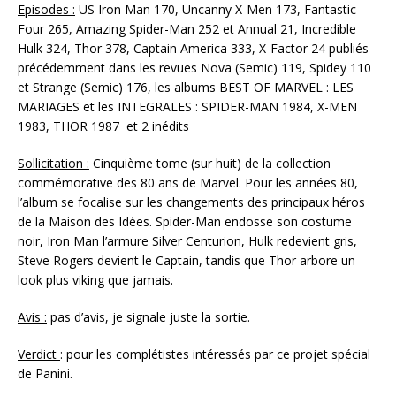
Episodes :
US Iron Man 170, Uncanny X-Men 173, Fantastic
Four 265, Amazing Spider-Man 252 et Annual 21, Incredible
Hulk 324, Thor 378, Captain America 333, X-Factor 24 publiés
précédemment dans les revues Nova (Semic) 119, Spidey 110
et Strange (Semic) 176, les albums BEST OF MARVEL : LES
MARIAGES et les INTEGRALES : SPIDER-MAN 1984, X-MEN
1983, THOR 1987 et 2 inédits
Sollicitation :
Cinquième tome (sur huit) de la collection
commémorative des 80 ans de Marvel. Pour les années 80,
l’album se focalise sur les changements des principaux héros
de la Maison des Idées. Spider-Man endosse son costume
noir, Iron Man l’armure Silver Centurion, Hulk redevient gris,
Steve Rogers devient le Captain, tandis que Thor arbore un
look plus viking que jamais.
Avis :
pas d’avis, je signale juste la sortie.
Verdict
: pour les complétistes intéressés par ce projet spécial
de Panini.