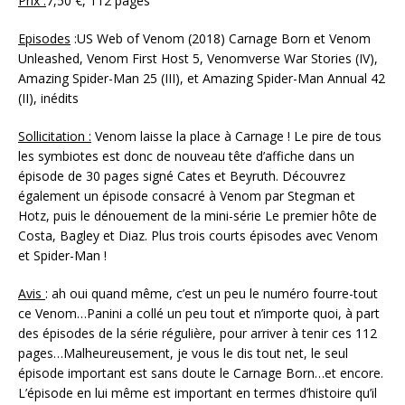
Prix :
7,50 €, 112 pages
Episodes
:US Web of Venom (2018) Carnage Born et Venom
Unleashed, Venom First Host 5, Venomverse War Stories (IV),
Amazing Spider-Man 25 (III), et Amazing Spider-Man Annual 42
(II), inédits
Sollicitation :
Venom laisse la place à Carnage ! Le pire de tous
les symbiotes est donc de nouveau tête d’affiche dans un
épisode de 30 pages signé Cates et Beyruth. Découvrez
également un épisode consacré à Venom par Stegman et
Hotz, puis le dénouement de la mini-série Le premier hôte de
Costa, Bagley et Diaz. Plus trois courts épisodes avec Venom
et Spider-Man !
Avis
: ah oui quand même, c’est un peu le numéro fourre-tout
ce Venom…Panini a collé un peu tout et n’importe quoi, à part
des épisodes de la série régulière, pour arriver à tenir ces 112
pages…Malheureusement, je vous le dis tout net, le seul
épisode important est sans doute le Carnage Born…et encore.
L’épisode en lui même est important en termes d’histoire qu’il