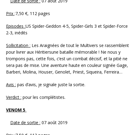
Date de sortie :
07 août 2019
Prix
:7,50 €, 112 pages
Episodes :
US Spider-Geddon 4-5, Spider-Girls 3 et Spider-Force
2-3, inédits
Sollicitation :
Les Araignées de tout le Multivers se rassemblent
pour livrer aux Héritiersune bataille mémorable ! Ne nous y
trompons pas, cette fois, c’est un combat décisif, et la pitié ne
sera pas de mise. Une aventure haute en couleur signée Gage,
Barberi, Molina, Houser, Genolet, Priest, Siqueira, Ferreira…
Avis :
pas d’avis, je signale juste la sortie.
Verdict :
pour les complétistes.
VENOM 5
Date de sortie :
07 août 2019