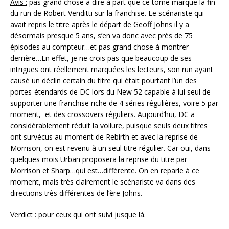
Avis :
pas grand chose à dire à part que ce tome marque la fin
du run de Robert Venditti sur la franchise. Le scénariste qui
avait repris le titre après le départ de Geoff Johns il y a
désormais presque 5 ans, s’en va donc avec près de 75
épisodes au compteur…et pas grand chose à montrer
derrière…En effet, je ne crois pas que beaucoup de ses
intrigues ont réellement marquées les lecteurs, son run ayant
causé un déclin certain du titre qui était pourtant l’un des
portes-étendards de DC lors du New 52 capable à lui seul de
supporter une franchise riche de 4 séries régulières, voire 5 par
moment, et des crossovers réguliers. Aujourd’hui, DC a
considérablement réduit la voilure, puisque seuls deux titres
ont survécus au moment de Rebirth et avec la reprise de
Morrison, on est revenu à un seul titre régulier. Car oui, dans
quelques mois Urban proposera la reprise du titre par
Morrison et Sharp…qui est…différente. On en reparle à ce
moment, mais très clairement le scénariste va dans des
directions très différentes de l’ère Johns.
Verdict :
pour ceux qui ont suivi jusque là.