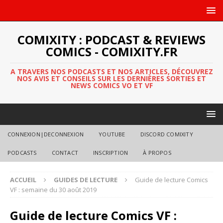
COMIXITY : PODCAST & REVIEWS
COMICS - COMIXITY.FR
A TRAVERS NOS PODCASTS ET NOS ARTICLES, DÉCOUVREZ
NOS AVIS ET CONSEILS SUR LES DERNIÈRES SORTIES ET
NEWS COMICS VO ET VF
CONNEXION|DECONNEXION
YOUTUBE
DISCORD COMIXITY
PODCASTS
CONTACT
INSCRIPTION
À PROPOS
ACCUEIL
GUIDES DE LECTURE
Guide de lecture Comics
VF : semaine du 30 août 2019
Guide de lecture Comics VF :