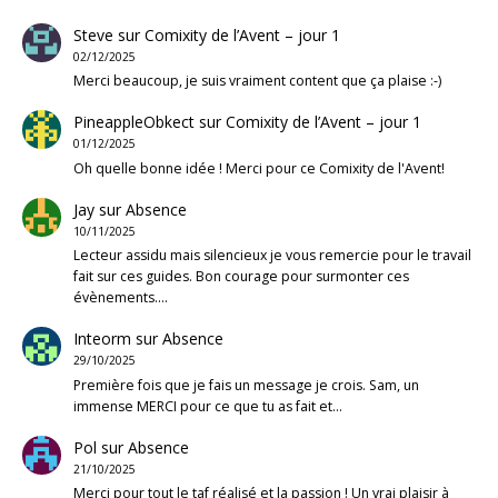
Steve
sur
Comixity de l’Avent – jour 1
02/12/2025
Merci beaucoup, je suis vraiment content que ça plaise :-)
PineappleObkect
sur
Comixity de l’Avent – jour 1
01/12/2025
Oh quelle bonne idée ! Merci pour ce Comixity de l'Avent!
Jay
sur
Absence
10/11/2025
Lecteur assidu mais silencieux je vous remercie pour le travail
fait sur ces guides. Bon courage pour surmonter ces
évènements.…
Inteorm
sur
Absence
29/10/2025
Première fois que je fais un message je crois. Sam, un
immense MERCI pour ce que tu as fait et…
Pol
sur
Absence
21/10/2025
Merci pour tout le taf réalisé et la passion ! Un vrai plaisir à