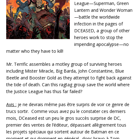
League—Superman, Green
Lantern and Wonder Woman
—battle the worldwide
infection in the pages of
DCEASED, a group of other
heroes work to stop the
impending apocalypse—no
matter who they have to kill!
Mr. Terrific assembles a motley group of surviving heroes
including Mister Miracle, Big Barda, John Constantine, Blue
Beetle and Booster Gold as they attempt to fight back against
the tide of death. Can this ragtag group save the world where
the Justice League has thus far failed?
Avis :
je ne devrais même pas être surpris de voir ce genre de
trucs sortir. Comme vous avez pu le constater ces derniers
mois, DCeased est un peu le gros succès surprise de DC,
premier des ventes de l’éditeur, dépassant allègrement tous
les projets spéciaux qui sortent autour de Batman en ce
moment et qui dominent en général…donc bravo à Tom