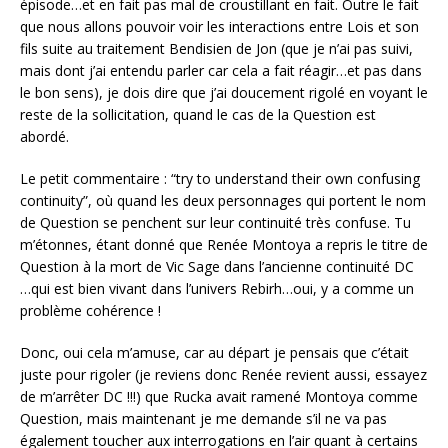
épisode…et en fait pas mal de croustillant en fait. Outre le fait
que nous allons pouvoir voir les interactions entre Lois et son
fils suite au traitement Bendisien de Jon (que je n’ai pas suivi,
mais dont j’ai entendu parler car cela a fait réagir…et pas dans
le bon sens), je dois dire que j’ai doucement rigolé en voyant le
reste de la sollicitation, quand le cas de la Question est
abordé.
Le petit commentaire : “try to understand their own confusing
continuity”, où quand les deux personnages qui portent le nom
de Question se penchent sur leur continuité très confuse. Tu
m’étonnes, étant donné que Renée Montoya a repris le titre de
Question à la mort de Vic Sage dans l’ancienne continuité DC
…qui est bien vivant dans l’univers Rebirh…oui, y a comme un
problème cohérence !
Donc, oui cela m’amuse, car au départ je pensais que c’était
juste pour rigoler (je reviens donc Renée revient aussi, essayez
de m’arrêter DC !!!) que Rucka avait ramené Montoya comme
Question, mais maintenant je me demande s’il ne va pas
également toucher aux interrogations en l’air quant à certains