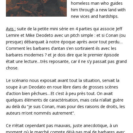
homeless man who guides
him through a new land with
new vices and hardships.
Avis :
suite de la petite mini série en 4 parties qui associe Jeff
Lemire et Mike Deodeto avec un pitch simple : et si Conan (ou
presque) débarquait à notre époque après avoir tout perdu…
Comment les barbares d’antan s’en sortiraient-ils avec les
barbares modernes ? et je dois dire que le premier épisode
était une lecture…très reposante, car il ne s’y passait pas grand
chose.
Le scénario nous exposait avant tout la situation, servait la
soupe à un Deodato en roue libre dans de grosses scènes
d’action bien pêchues…Et c’est à peu près tout. On avait
quelques éléments de caractérisation, mais cela n’allait guère
au delà du “je suis Conan, mais pour des raisons de droits, les
auteurs m’ont nommés autrement”.
Ce n’était cependant pas mauvais, juste anecdotique, à un
moment où le marché compte déjà pas mal de barbares avec