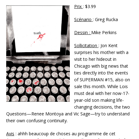
Prix
: $3.99
Scénario
: Greg Rucka
Dessin :
Mike Perkins
Sollicitation
: Jon Kent
surprises his mother with a
visit to her hideout in
Chicago with big news that
ties directly into the events
of SUPERMAN #15, also on
sale this month. While Lois
must deal with her now-17-
year-old son making life-
changing decisions, the two
Questions—Renee Montoya and Vic Sage—try to understand
their own confusing continuity.
Avis
: ahhh beaucoup de choses au programme de cet