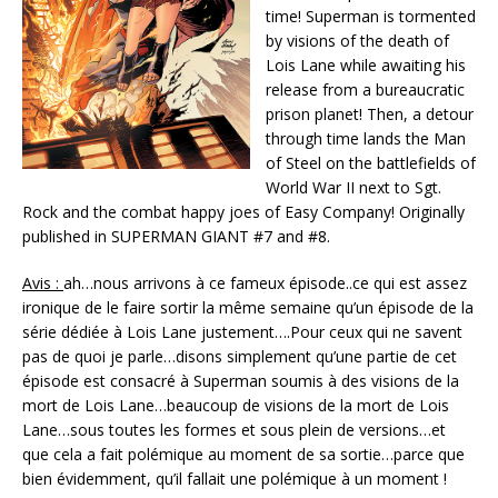
time! Superman is tormented
by visions of the death of
Lois Lane while awaiting his
release from a bureaucratic
prison planet! Then, a detour
through time lands the Man
of Steel on the battlefields of
World War II next to Sgt.
Rock and the combat happy joes of Easy Company! Originally
published in SUPERMAN GIANT #7 and #8.
Avis :
ah…nous arrivons à ce fameux épisode..ce qui est assez
ironique de le faire sortir la même semaine qu’un épisode de la
série dédiée à Lois Lane justement….Pour ceux qui ne savent
pas de quoi je parle…disons simplement qu’une partie de cet
épisode est consacré à Superman soumis à des visions de la
mort de Lois Lane…beaucoup de visions de la mort de Lois
Lane…sous toutes les formes et sous plein de versions…et
que cela a fait polémique au moment de sa sortie…parce que
bien évidemment, qu’il fallait une polémique à un moment !