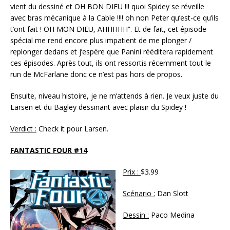
vient du dessiné et OH BON DIEU !!! quoi Spidey se réveille
avec bras mécanique à la Cable !!!! oh non Peter qu’est-ce qu’ils
t’ont fait ! OH MON DIEU, AHHHHH”. Et de fait, cet épisode
spécial me rend encore plus impatient de me plonger /
replonger dedans et j’espère que Panini rééditera rapidement
ces épisodes. Après tout, ils ont ressortis récemment tout le
run de McFarlane donc ce n’est pas hors de propos.
Ensuite, niveau histoire, je ne m’attends à rien. Je veux juste du
Larsen et du Bagley dessinant avec plaisir du Spidey !
Verdict :
Check it pour Larsen.
FANTASTIC FOUR #14
Prix :
$3.99
Scénario :
Dan Slott
Dessin :
Paco Medina