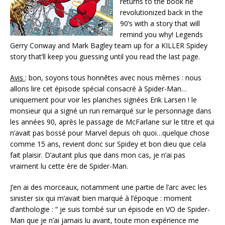
returns to the book he
revolutionized back in the
90’s with a story that will
remind you why! Legends
Gerry Conway and Mark Bagley team up for a KILLER Spidey
story that’ll keep you guessing until you read the last page.
Avis
: bon, soyons tous honnêtes avec nous mêmes : nous
allons lire cet épisode spécial consacré à Spider-Man…
uniquement pour voir les planches signées Erik Larsen ! le
monsieur qui a signé un run remarqué sur le personnage dans
les années 90, après le passage de McFarlane sur le titre et qui
n’avait pas bossé pour Marvel depuis oh quoi…quelque chose
comme 15 ans, revient donc sur Spidey et bon dieu que cela
fait plaisir. D’autant plus que dans mon cas, je n’ai pas
vraiment lu cette ère de Spider-Man.
J’en ai des morceaux, notamment une partie de l’arc avec les
sinister six qui m’avait bien marqué à l’époque : moment
d’anthologie : “ je suis tombé sur un épisode en VO de Spider-
Man que je n’ai jamais lu avant, toute mon expérience me