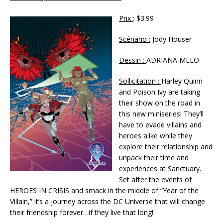
Prix
: $3.99
Scénario :
Jody Houser
Dessin :
ADRIANA MELO
Sollicitation :
Harley Quinn
and Poison Ivy are taking
their show on the road in
this new miniseries! They’ll
have to evade villains and
heroes alike while they
explore their relationship and
unpack their time and
experiences at Sanctuary.
Set after the events of
HEROES IN CRISIS and smack in the middle of “Year of the
Villain,” it’s a journey across the DC Universe that will change
their friendship forever…if they live that long!