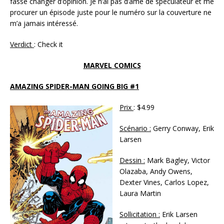
fasse changer d’opinion. Je n’ai pas d’âme de spéculateur et me
procurer un épisode juste pour le numéro sur la couverture ne
m’a jamais intéressé.
Verdict
: Check it
MARVEL COMICS
AMAZING SPIDER-MAN GOING BIG #1
Prix
: $4.99
Scénario :
Gerry Conway, Erik
Larsen
Dessin :
Mark Bagley, Victor
Olazaba, Andy Owens,
Dexter Vines, Carlos Lopez,
Laura Martin
Sollicitation :
Erik Larsen