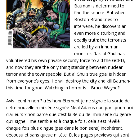
Batman is determined to
find the source. But when
Boston Brand tries to
intervene, he discovers an
even more disturbing and
deadly truth: the terrorists
are led by an inhuman
monster. Ra’s al Ghul has
volunteered his own private security force to aid the GCPD,
and now they are the only thing standing between nuclear
terror and the townspeople! But al Ghul’s true goal is hidden
from everyone’s eyes. He will destroy the city and kill Batman-
this time for good. Watching in horror is… Bruce Wayne?
Avis :
euhhh non ? très honnêtement je ne signale la sortie de
cette nouvelle mini série signée Neal Adams que par…pourquoi
d’ailleurs ? non parce que c’est la 3e ou 4e mini série du genre
qu’il signe il me semble et à chaque fois, cela s’est révélé
chaque fois plus dingue (pas dans le bon sens) incohérent,
décousu et sans queue ni tête. Et les pages previews qui sont