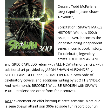
Dessin :
Todd McFarlane,
Greg Capullo, Jason Shawn
Alexander, …
Sollicitation :
SPAWN MAKES
HISTORY! With this 300th
issue, SPAWN becomes the
longest-running independent
series in comic book history.
To celebrate, legendary
artists TODD McFARLANE
and GREG CAPULLO return with ALL-NEW interior pencils, with
additional art provided by JASON SHAWN ALEXANDER, J.
SCOTT CAMPBELL, and JEROME OPEÑA, a cavalcade of
celebratory covers, and additional writing by SCOTT SNYDER!
And next month, RECORDS WILL BE BROKEN with SPAWN
#301! Retailers: see order form for incentives.
Avis
: évènement en effet historique cette semaine, alors que
la série Spawn atteint son 300e épisode ! un record pour un