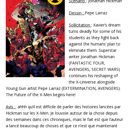
Scénario
: Jonathan Hickman
Dessin :
Pepe Larraz
Sollicitation
: Xavier’s dream
turns deadly for some of his
students as they fight back
against the humans’ plan to
eliminate them. Superstar
writer Jonathan Hickman
(FANTASTIC FOUR,
AVENGERS, SECRET WARS)
continues his reshaping of
the X-Universe alongside
Young Gun artist Pepe Larraz (EXTERMINATION, AVENGERS).
The Future of the X-Men begins here!
Avis :
ahhh qu’il est difficile de parler des histoires lancées par
Hickman sur les X-Men. Je louvoie autour de la chose depuis
des semaines dans ces chroniques, mais le fait est que l’auteur
a lancé beaucoup de choses et que ce n’est que maintenant