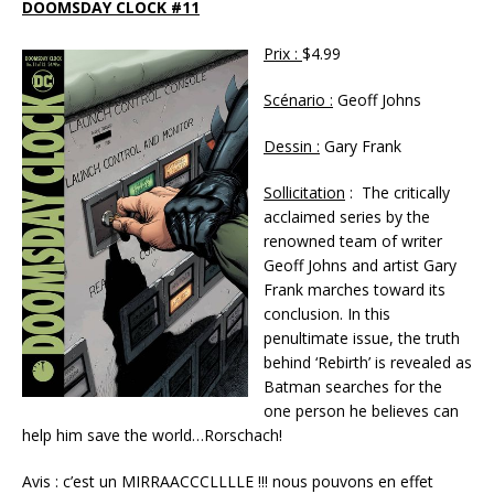
DOOMSDAY CLOCK #11
Prix :
$4.99
Scénario :
Geoff Johns
Dessin :
Gary Frank
Sollicitation
: The critically
acclaimed series by the
renowned team of writer
Geoff Johns and artist Gary
Frank marches toward its
conclusion. In this
penultimate issue, the truth
behind ‘Rebirth’ is revealed as
Batman searches for the
one person he believes can
help him save the world…Rorschach!
Avis : c’est un MIRRAACCCLLLLE !!! nous pouvons en effet