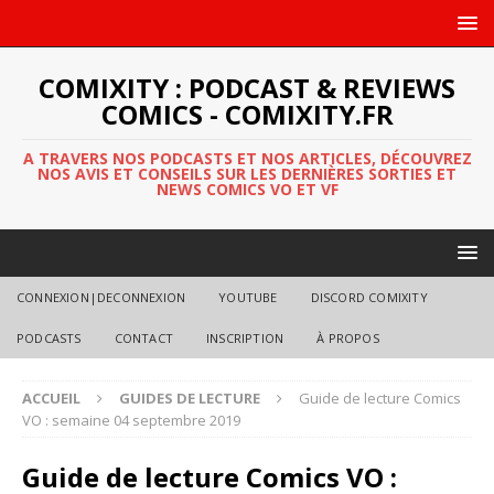
COMIXITY : PODCAST & REVIEWS
COMICS - COMIXITY.FR
A TRAVERS NOS PODCASTS ET NOS ARTICLES, DÉCOUVREZ
NOS AVIS ET CONSEILS SUR LES DERNIÈRES SORTIES ET
NEWS COMICS VO ET VF
CONNEXION|DECONNEXION
YOUTUBE
DISCORD COMIXITY
PODCASTS
CONTACT
INSCRIPTION
À PROPOS
ACCUEIL
GUIDES DE LECTURE
Guide de lecture Comics
VO : semaine 04 septembre 2019
Guide de lecture Comics VO :