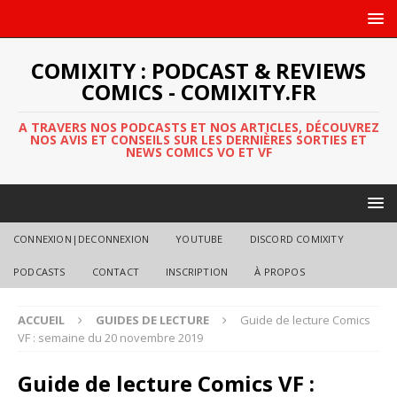
COMIXITY : PODCAST & REVIEWS
COMICS - COMIXITY.FR
A TRAVERS NOS PODCASTS ET NOS ARTICLES, DÉCOUVREZ
NOS AVIS ET CONSEILS SUR LES DERNIÈRES SORTIES ET
NEWS COMICS VO ET VF
CONNEXION|DECONNEXION
YOUTUBE
DISCORD COMIXITY
PODCASTS
CONTACT
INSCRIPTION
À PROPOS
ACCUEIL
GUIDES DE LECTURE
Guide de lecture Comics
VF : semaine du 20 novembre 2019
Guide de lecture Comics VF :