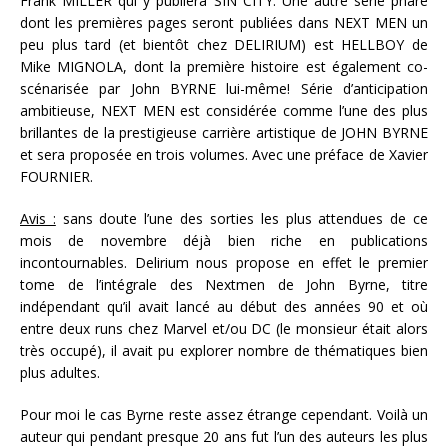
Frank MILLER qui y publiera SIN CITY. Une autre série phare
dont les premières pages seront publiées dans NEXT MEN un
peu plus tard (et bientôt chez DELIRIUM) est HELLBOY de
Mike MIGNOLA, dont la première histoire est également co-
scénarisée par John BYRNE lui-même! Série d’anticipation
ambitieuse, NEXT MEN est considérée comme l’une des plus
brillantes de la prestigieuse carrière artistique de JOHN BYRNE
et sera proposée en trois volumes. Avec une préface de Xavier
FOURNIER.
Avis :
sans doute l’une des sorties les plus attendues de ce
mois de novembre déjà bien riche en publications
incontournables. Delirium nous propose en effet le premier
tome de l’intégrale des Nextmen de John Byrne, titre
indépendant qu’il avait lancé au début des années 90 et où
entre deux runs chez Marvel et/ou DC (le monsieur était alors
très occupé), il avait pu explorer nombre de thématiques bien
plus adultes.
Pour moi le cas Byrne reste assez étrange cependant. Voilà un
auteur qui pendant presque 20 ans fut l’un des auteurs les plus