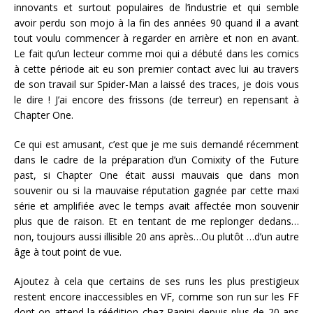
innovants et surtout populaires de l’industrie et qui semble
avoir perdu son mojo à la fin des années 90 quand il a avant
tout voulu commencer à regarder en arrière et non en avant.
Le fait qu’un lecteur comme moi qui a débuté dans les comics
à cette période ait eu son premier contact avec lui au travers
de son travail sur Spider-Man a laissé des traces, je dois vous
le dire ! J’ai encore des frissons (de terreur) en repensant à
Chapter One.
Ce qui est amusant, c’est que je me suis demandé récemment
dans le cadre de la préparation d’un Comixity of the Future
past, si Chapter One était aussi mauvais que dans mon
souvenir ou si la mauvaise réputation gagnée par cette maxi
série et amplifiée avec le temps avait affectée mon souvenir
plus que de raison. Et en tentant de me replonger dedans…
non, toujours aussi illisible 20 ans après…Ou plutôt …d’un autre
âge à tout point de vue.
Ajoutez à cela que certains de ses runs les plus prestigieux
restent encore inaccessibles en VF, comme son run sur les FF
dont on attend la réédition chez Panini depuis plus de 20 ans