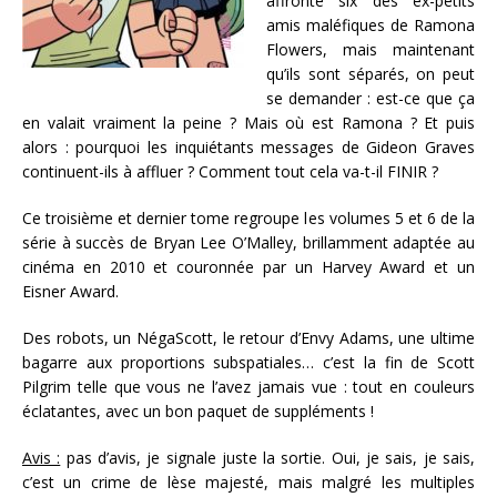
affronté six des ex-petits
amis maléfiques de Ramona
Flowers, mais maintenant
qu’ils sont séparés, on peut
se demander : est-ce que ça
en valait vraiment la peine ? Mais où est Ramona ? Et puis
alors : pourquoi les inquiétants messages de Gideon Graves
continuent-ils à affluer ? Comment tout cela va-t-il FINIR ?
Ce troisième et dernier tome regroupe les volumes 5 et 6 de la
série à succès de Bryan Lee O’Malley, brillamment adaptée au
cinéma en 2010 et couronnée par un Harvey Award et un
Eisner Award.
Des robots, un NégaScott, le retour d’Envy Adams, une ultime
bagarre aux proportions subspatiales… c’est la fin de Scott
Pilgrim telle que vous ne l’avez jamais vue : tout en couleurs
éclatantes, avec un bon paquet de suppléments !
Avis :
pas d’avis, je signale juste la sortie. Oui, je sais, je sais,
c’est un crime de lèse majesté, mais malgré les multiples