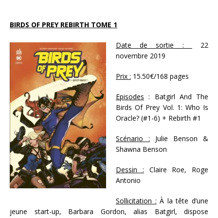
BIRDS OF PREY REBIRTH TOME 1
Date de sortie :
22
novembre 2019
Prix :
15.50€/168 pages
Episodes
: Batgirl And The
Birds Of Prey Vol. 1: Who Is
Oracle? (#1-6) + Rebirth #1
Scénario :
Julie Benson &
Shawna Benson
Dessin :
Claire Roe, Roge
Antonio
Sollicitation :
À la tête d’une
jeune start-up, Barbara Gordon, alias Batgirl, dispose