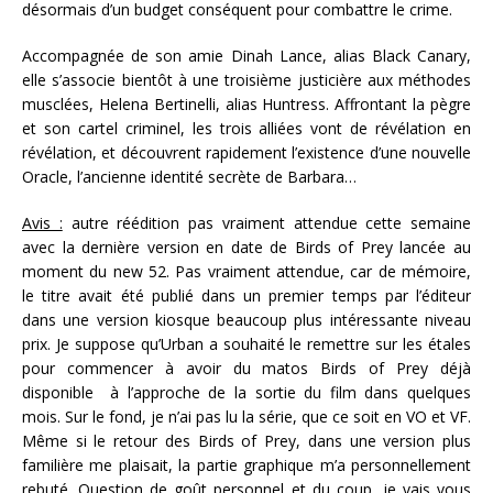
désormais d’un budget conséquent pour combattre le crime.
Accompagnée de son amie Dinah Lance, alias Black Canary,
elle s’associe bientôt à une troisième justicière aux méthodes
musclées, Helena Bertinelli, alias Huntress. Affrontant la pègre
et son cartel criminel, les trois alliées vont de révélation en
révélation, et découvrent rapidement l’existence d’une nouvelle
Oracle, l’ancienne identité secrète de Barbara…
Avis :
autre réédition pas vraiment attendue cette semaine
avec la dernière version en date de Birds of Prey lancée au
moment du new 52. Pas vraiment attendue, car de mémoire,
le titre avait été publié dans un premier temps par l’éditeur
dans une version kiosque beaucoup plus intéressante niveau
prix. Je suppose qu’Urban a souhaité le remettre sur les étales
pour commencer à avoir du matos Birds of Prey déjà
disponible à l’approche de la sortie du film dans quelques
mois. Sur le fond, je n’ai pas lu la série, que ce soit en VO et VF.
Même si le retour des Birds of Prey, dans une version plus
familière me plaisait, la partie graphique m’a personnellement
rebuté. Question de goût personnel et du coup, je vais vous