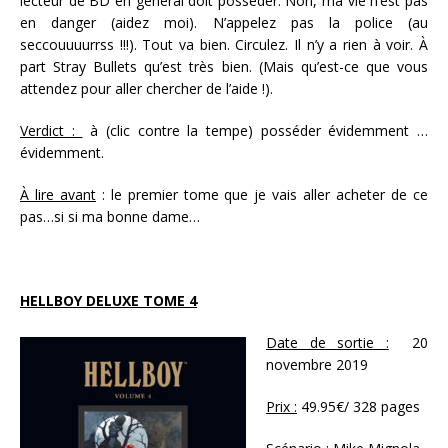
lecteur de BD en général doit posséder. Non, ma vie n’est pas
en danger (aidez moi). N’appelez pas la police (au
seccouuuurrss !!!). Tout va bien. Circulez. Il n’y a rien à voir. À
part Stray Bullets qu’est très bien. (Mais qu’est-ce que vous
attendez pour aller chercher de l’aide !).
Verdict :
à (clic contre la tempe) posséder évidemment …
évidemment.
À lire avant
: le premier tome que je vais aller acheter de ce
pas…si si ma bonne dame…
HELLBOY DELUXE TOME 4
Date de sortie :
20
novembre 2019
Prix :
49.95€/ 328 pages