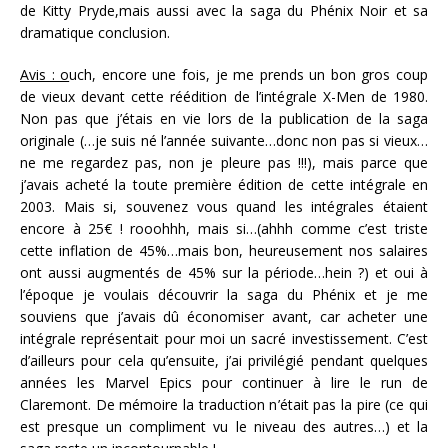
de Kitty Pryde,mais aussi avec la saga du Phénix Noir et sa
dramatique conclusion.
Avis : o
uch, encore une fois, je me prends un bon gros coup
de vieux devant cette réédition de l’intégrale X-Men de 1980.
Non pas que j’étais en vie lors de la publication de la saga
originale (…je suis né l’année suivante…donc non pas si vieux…
ne me regardez pas, non je pleure pas !!!), mais parce que
j’avais acheté la toute première édition de cette intégrale en
2003. Mais si, souvenez vous quand les intégrales étaient
encore à 25€ ! rooohhh, mais si…(ahhh comme c’est triste
cette inflation de 45%…mais bon, heureusement nos salaires
ont aussi augmentés de 45% sur la période…hein ?) et oui à
l’époque je voulais découvrir la saga du Phénix et je me
souviens que j’avais dû économiser avant, car acheter une
intégrale représentait pour moi un sacré investissement. C’est
d’ailleurs pour cela qu’ensuite, j’ai privilégié pendant quelques
années les Marvel Epics pour continuer à lire le run de
Claremont. De mémoire la traduction n’était pas la pire (ce qui
est presque un compliment vu le niveau des autres…) et la