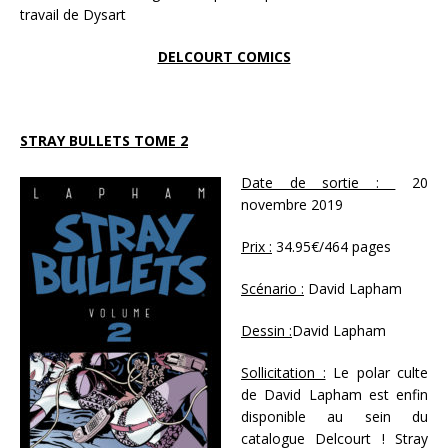
travail de Dysart
DELCOURT COMICS
STRAY BULLETS TOME 2
Date de sortie :
20
novembre 2019
Prix :
34.95€/464 pages
Scénario :
David Lapham
Dessin :
David Lapham
Sollicitation :
Le polar culte
de David Lapham est enfin
disponible au sein du
catalogue Delcourt ! Stray