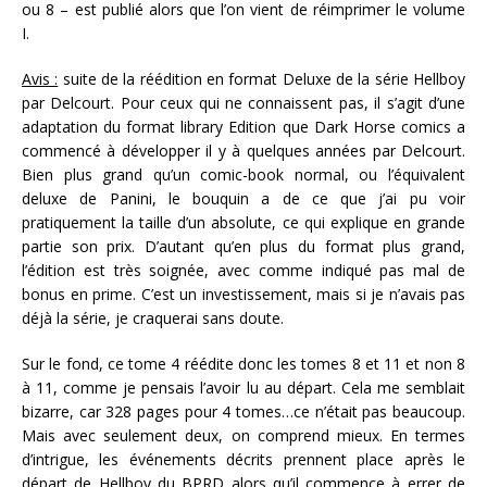
ou 8 – est publié alors que l’on vient de réimprimer le volume
I.
Avis :
suite de la réédition en format Deluxe de la série Hellboy
par Delcourt. Pour ceux qui ne connaissent pas, il s’agit d’une
adaptation du format library Edition que Dark Horse comics a
commencé à développer il y à quelques années par Delcourt.
Bien plus grand qu’un comic-book normal, ou l’équivalent
deluxe de Panini, le bouquin a de ce que j’ai pu voir
pratiquement la taille d’un absolute, ce qui explique en grande
partie son prix. D’autant qu’en plus du format plus grand,
l’édition est très soignée, avec comme indiqué pas mal de
bonus en prime. C’est un investissement, mais si je n’avais pas
déjà la série, je craquerai sans doute.
Sur le fond, ce tome 4 réédite donc les tomes 8 et 11 et non 8
à 11, comme je pensais l’avoir lu au départ. Cela me semblait
bizarre, car 328 pages pour 4 tomes…ce n’était pas beaucoup.
Mais avec seulement deux, on comprend mieux. En termes
d’intrigue, les événements décrits prennent place après le
départ de Hellboy du BPRD alors qu’il commence à errer de