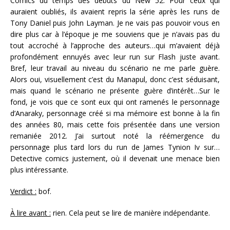
Comics du temps des débuts du New 52. Pour ceux qui
auraient oubliés, ils avaient repris la série après les runs de
Tony Daniel puis John Layman. Je ne vais pas pouvoir vous en
dire plus car à l’époque je me souviens que je n’avais pas du
tout accroché à l’approche des auteurs…qui m’avaient déjà
profondément ennuyés avec leur run sur Flash juste avant.
Bref, leur travail au niveau du scénario ne me parle guère.
Alors oui, visuellement c’est du Manapul, donc c’est séduisant,
mais quand le scénario ne présente guère d’intérêt…Sur le
fond, je vois que ce sont eux qui ont ramenés le personnage
d’Anaraky, personnage créé si ma mémoire est bonne à la fin
des années 80, mais cette fois présentée dans une version
remaniée 2012. J’ai surtout noté la réémergence du
personnage plus tard lors du run de James Tynion Iv sur…
Detective comics justement, où il devenait une menace bien
plus intéressante.
Verdict :
bof.
À lire avant :
rien. Cela peut se lire de manière indépendante.