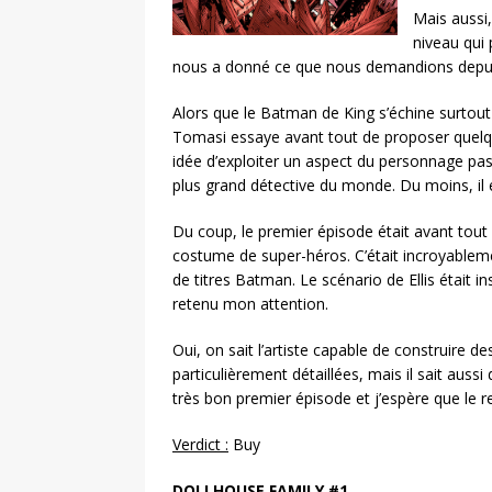
Mais aussi,
niveau qui 
nous a donné ce que nous demandions depui
Alors que le Batman de King s’échine surtou
Tomasi essaye avant tout de proposer quelque
idée d’exploiter un aspect du personnage pass
plus grand détective du monde. Du moins, il e
Du coup, le premier épisode était avant tou
costume de super-héros. C’était incroyablem
de titres Batman. Le scénario de Ellis était i
retenu mon attention.
Oui, on sait l’artiste capable de construire d
particulièrement détaillées, mais il sait auss
très bon premier épisode et j’espère que le r
Verdict :
Buy
DOLLHOUSE FAMILY #1