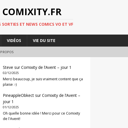
 COMIXITY.FR
 SORTIES ET NEWS COMICS VO ET VF
VIDÉOS
VIE DU SITE
 PROPOS
Steve
sur
Comixity de l’Avent – jour 1
02/12/2025
Merci beaucoup, je suis vraiment content que ça
plaise :-)
PineappleObkect
sur
Comixity de l’Avent –
jour 1
01/12/2025
Oh quelle bonne idée ! Merci pour ce Comixity
de l'Avent!