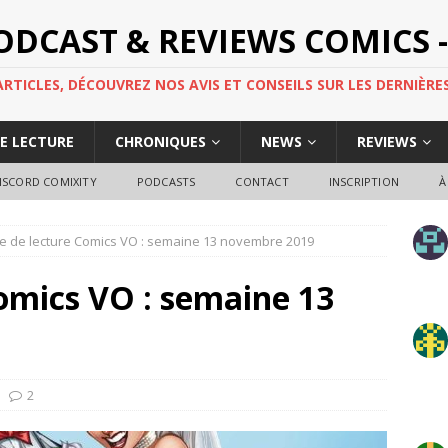
PODCAST & REVIEWS COMICS -
TICLES, DÉCOUVREZ NOS AVIS ET CONSEILS SUR LES DERNIÈRES
DE LECTURE
CHRONIQUES
NEWS
REVIEWS
ISCORD COMIXITY
PODCASTS
CONTACT
INSCRIPTION
À
e de lecture Comics VO : semaine 13 novembre 2019
omics VO : semaine 13
2