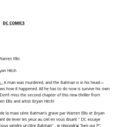
DC COMICS
arren Ellis
yan Hitch
 :
A man was murdered, and the Batman is in his head—
ws how it happened. All he has to do now is survive his own
Don’t miss the second chapter of this new thriller from
en Ellis and artist Bryan Hitch!
de la maxi série Batman’s grave par Warren Ellis et Bryan
ant de lever les yeux au ciel en vous disant “ DC essaye
ous vendre un titre Batman” , je répondrai “ben oui ?!”.