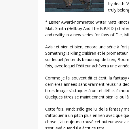
by death. W
truly belon
* Eisner Award-nominated writer Matt Kindt 
Matt Smith (Hellboy And The B.P.R.D.) chall
and reality in a new series for fans of Die, 
Avis :
et bien et bien, encore une série à for
Something is killing children et le prometteur
sur lequel j’entends beaucoup de bien, Boom
fois, avec lequel l’éditeur achèvera une ann
Comme je l’ai souvent dit et écrit, la fantasy
dernières années sans vraiment réussir à dé
titres Image s’attaquer à un tel défi et écho
Quelques titres se maintiennent bien ici ou là
Cette fois, Kindt s’éloigne lui de la fantasy
s’attaquer à un pitch plus en lien avec quelq
chose. J’ai toujours trouvé cet auteur assez i
s’est levé quand il a écrit ce titre.