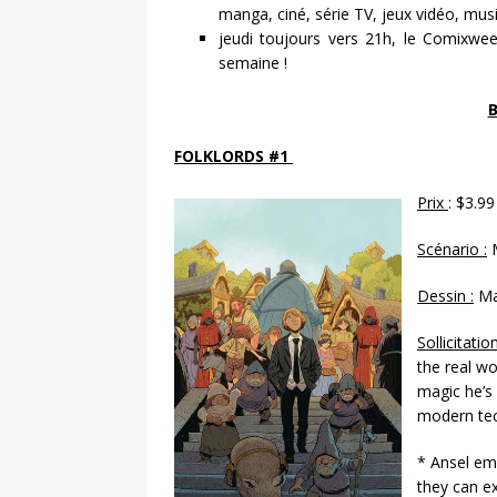
manga, ciné, série TV, jeux vidéo, mu
jeudi toujours vers 21h, le Comixweek
semaine !
FOLKLORDS #1
Prix
: $3.99
Scénario :
M
Dessin :
Ma
Sollicitation
the real wo
magic he’s 
modern te
* Ansel em
they can ex