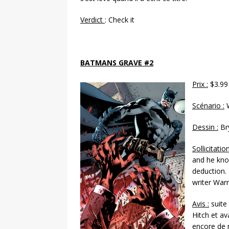
Verdict
: Check it
BATMANS GRAVE #2
Prix :
$3.99
Scénario :
W
Dessin :
Br
Sollicitation
and he kno
deduction. 
writer Warr
Avis :
suite 
Hitch et av
encore de n