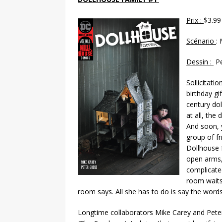
Prix :
$3.99
Scénario
:
Dessin :
Pe
Sollicitation
birthday gi
century dol
at all, the 
And soon, y
group of fr
Dollhouse 
open arms, 
complicated
room waits,
room says. All she has to do is say the word
Longtime collaborators Mike Carey and Peter