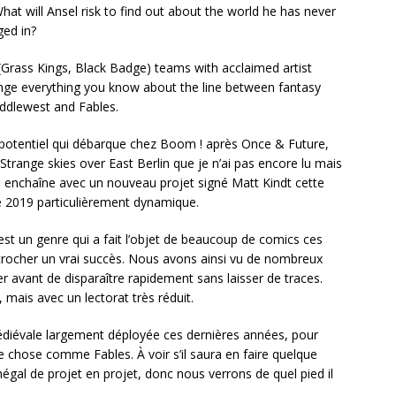
hat will Ansel risk to find out about the world he has never
ged in?
(Grass Kings, Black Badge) teams with acclaimed artist
enge everything you know about the line between fantasy
Middlewest and Fables.
t potentiel qui débarque chez Boom ! après Once & Future,
 Strange skies over East Berlin que je n’ai pas encore lu mais
 enchaîne avec un nouveau projet signé Matt Kindt cette
ée 2019 particulièrement dynamique.
 est un genre qui a fait l’objet de beaucoup de comics ces
crocher un vrai succès. Nous avons ainsi vu de nombreux
uer avant de disparaître rapidement sans laisser de traces.
, mais avec un lectorat très réduit.
 médiévale largement déployée ces dernières années, pour
ue chose comme Fables. À voir s’il saura en faire quelque
négal de projet en projet, donc nous verrons de quel pied il