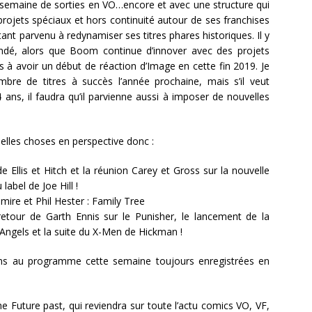
se semaine de sorties en VO…encore et avec une structure qui
 projets spéciaux et hors continuité autour de ses franchises
tant parvenu à redynamiser ses titres phares historiques. Il y
indé, alors que Boom continue d’innover avec des projets
à avoir un début de réaction d’Image en cette fin 2019. Je
mbre de titres à succès l’année prochaine, mais s’il veut
-4 ans, il faudra qu’il parvienne aussi à imposer de nouvelles
belles choses en perspective donc :
 Ellis et Hitch et la réunion Carey et Gross sur la nouvelle
label de Joe Hill !
emire et Phil Hester : Family Tree
retour de Garth Ennis sur le Punisher, le lancement de la
 Angels et la suite du X-Men de Hickman !
s au programme cette semaine toujours enregistrées en
he Future past, qui reviendra sur toute l’actu comics VO, VF,