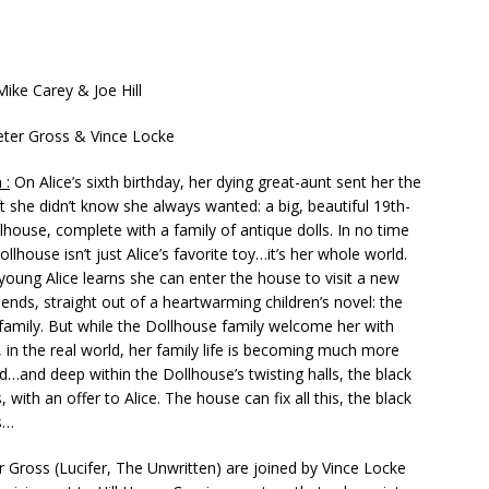
 Mike Carey & Joe Hill
ter Gross & Vince Locke
 :
On Alice’s sixth birthday, her dying great-aunt sent her the
ft she didn’t know she always wanted: a big, beautiful 19th-
lhouse, complete with a family of antique dolls. In no time
dollhouse isn’t just Alice’s favorite toy…it’s her whole world.
oung Alice learns she can enter the house to visit a new
iends, straight out of a heartwarming children’s novel: the
family. But while the Dollhouse family welcome her with
in the real world, her family life is becoming much more
…and deep within the Dollhouse’s twisting halls, the black
 with an offer to Alice. The house can fix all this, the black
s…
 Gross (Lucifer, The Unwritten) are joined by Vince Locke