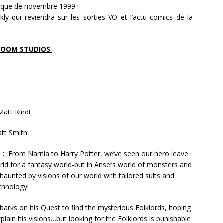
sique de novembre 1999 !
ly qui reviendra sur les sorties VO et l’actu comics de la
BOOM STUDIOS
att Kindt
tt Smith
 :
From Narnia to Harry Potter, we’ve seen our hero leave
rld for a fantasy world-but in Ansel’s world of monsters and
haunted by visions of our world with tailored suits and
chnology!
barks on his Quest to find the mysterious Folklords, hoping
plain his visions…but looking for the Folklords is punishable