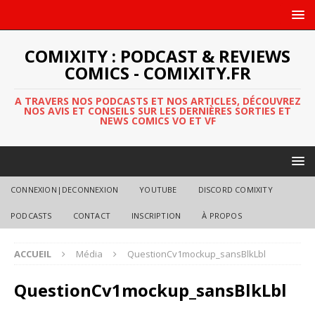
COMIXITY : PODCAST & REVIEWS
COMICS - COMIXITY.FR
A TRAVERS NOS PODCASTS ET NOS ARTICLES, DÉCOUVREZ
NOS AVIS ET CONSEILS SUR LES DERNIÈRES SORTIES ET
NEWS COMICS VO ET VF
CONNEXION|DECONNEXION
YOUTUBE
DISCORD COMIXITY
PODCASTS
CONTACT
INSCRIPTION
À PROPOS
ACCUEIL
Média
QuestionCv1mockup_sansBlkLbl
QuestionCv1mockup_sansBlkLbl