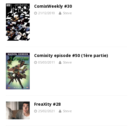
ComixWeekly #30
21/12/2010
Steve
Comixity episode #50 (1ère partie)
05/03/2011
Steve
FreaXity #28
25/02/2021
Steve