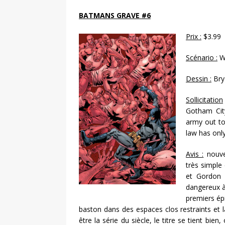
BATMANS GRAVE #6
Prix :
$3.99
Scénario :
Wa
Dessin :
Bry
Sollicitation
Gotham Cit
army out to
law has only
Avis :
nouve
très simple
et Gordon 
dangereux à 
premiers épi
baston dans des espaces clos restraints et là
être la série du siècle, le titre se tient bi