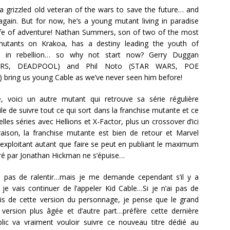
a grizzled old veteran of the wars to save the future… and
 again. But for now, he’s a young mutant living in paradise
life of adventure! Nathan Summers, son of two of the most
mutants on Krakoa, has a destiny leading the youth of
d in rebellion… so why not start now? Gerry Duggan
RS, DEADPOOL) and Phil Noto (STAR WARS, POE
ring us young Cable as we’ve never seen him before!
 voici un autre mutant qui retrouve sa série régulière
icile de suivre tout ce qui sort dans la franchise mutante et ce
es séries avec Hellions et X-Factor, plus un crossover d’ici
raison, la franchise mutante est bien de retour et Marvel
’exploitant autant que faire se peut en publiant le maximum
éré par Jonathan Hickman ne s’épuise…
ue pas de ralentir…mais je me demande cependant s’il y a
 je vais continuer de l’appeler Kid Cable…Si je n’ai pas de
 vis de cette version du personnage, je pense que le grand
a version plus âgée et d’autre part…préfère cette dernière
lic va vraiment vouloir suivre ce nouveau titre dédié au