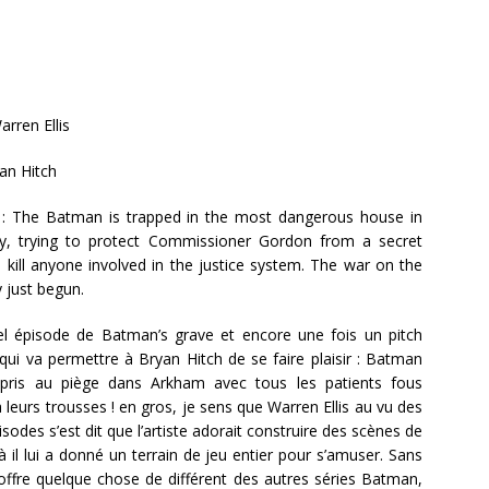
rren Ellis
an Hitch
: The Batman is trapped in the most dangerous house in
y, trying to protect Commissioner Gordon from a secret
 kill anyone involved in the justice system. The war on the
 just begun.
l épisode de Batman’s grave et encore une fois un pitch
 qui va permettre à Bryan Hitch de se faire plaisir : Batman
pris au piège dans Arkham avec tous les patients fous
leurs trousses ! en gros, je sens que Warren Ellis au vu des
sodes s’est dit que l’artiste adorait construire des scènes de
 il lui a donné un terrain de jeu entier pour s’amuser. Sans
en, offre quelque chose de différent des autres séries Batman,