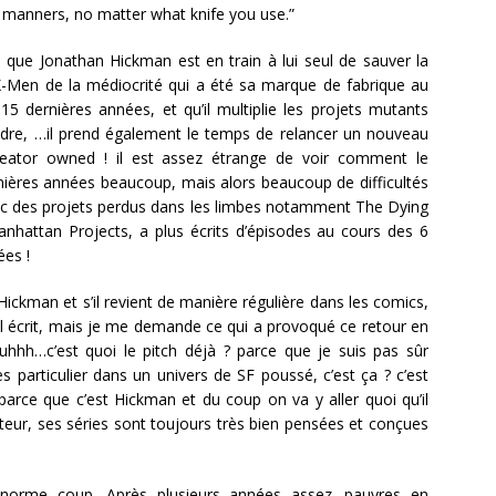
manners, no matter what knife you use.”
 que Jonathan Hickman est en train à lui seul de sauver la
X-Men de la médiocrité qui a été sa marque de fabrique au
15 dernières années, et qu’il multiplie les projets mutants
dre, …il prend également le temps de relancer un nouveau
creator owned ! il est assez étrange de voir comment le
nières années beaucoup, mais alors beaucoup de difficultés
vec des projets perdus dans les limbes notamment The Dying
attan Projects, a plus écrits d’épisodes au cours des 6
ées !
 Hickman et s’il revient de manière régulière dans les comics,
il écrit, mais je me demande ce qui a provoqué ce retour en
hhh…c’est quoi le pitch déjà ? parce que je suis pas sûr
s particulier dans un univers de SF poussé, c’est ça ? c’est
arce que c’est Hickman et du coup on va y aller quoi qu’il
uteur, ses séries sont toujours très bien pensées et conçues
norme coup. Après plusieurs années assez…pauvres en