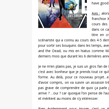
have good 
Avis :
alors
franchise 
cours des 
dans ce ca
titre en 
scénariste qui a connu au cours des 4-5 der
pour sortir ses bouquins dans les temps, a
and the Dead, ou mis en hiatus comme Manh
derniers mois que durant les 6 dernières ann
Je ne m’en plains pas, je suis un gros fan de
c’est avec bonheur que je prends tout ce qu’
forme. Au delà, pour ce nouveau projet…eu
d’avoir compris, on va suivre un assassin trè
pas grave de comprendre de quoi ça parle p
arrive ? …oui ? car quoique l’on pense de l’a
et méritent au moins de s’y intéresser.
Bien évidemment pour Image, c’est un é