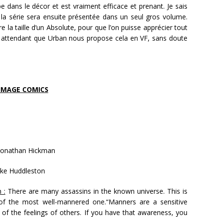
e dans le décor et est vraiment efficace et prenant. Je sais
la série sera ensuite présentée dans un seul gros volume.
re la taille d’un Absolute, pour que l’on puisse apprécier tout
 En attendant que Urban nous propose cela en VF, sans doute
IMAGE COMICS
onathan Hickman
ke Huddleston
n :
There are many assassins in the known universe. This is
 of the most well-mannered one.“Manners are a sensitive
of the feelings of others. If you have that awareness, you