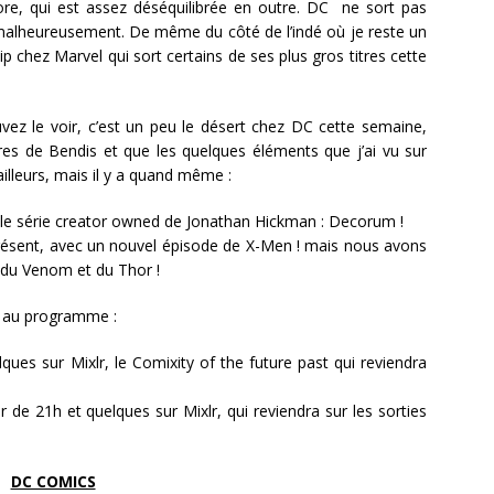
ore, qui est assez déséquilibrée en outre. DC ne sort pas
malheureusement. De même du côté de l’indé où je reste un
p chez Marvel qui sort certains de ses plus gros titres cette
 le voir, c’est un peu le désert chez DC cette semaine,
res de Bendis et que les quelques éléments que j’ai vu sur
lleurs, mais il y a quand même :
lle série creator owned de Jonathan Hickman : Decorum !
présent, avec un nouvel épisode de X-Men ! mais nous avons
du Venom et du Thor !
 au programme :
lques sur Mixlr, le Comixity of the future past qui reviendra
r de 21h et quelques sur Mixlr, qui reviendra sur les sorties
DC COMICS