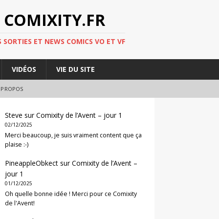
 COMIXITY.FR
 SORTIES ET NEWS COMICS VO ET VF
VIDÉOS
VIE DU SITE
 PROPOS
Steve
sur
Comixity de l’Avent – jour 1
02/12/2025
Merci beaucoup, je suis vraiment content que ça
plaise :-)
PineappleObkect
sur
Comixity de l’Avent –
jour 1
01/12/2025
Oh quelle bonne idée ! Merci pour ce Comixity
de l'Avent!