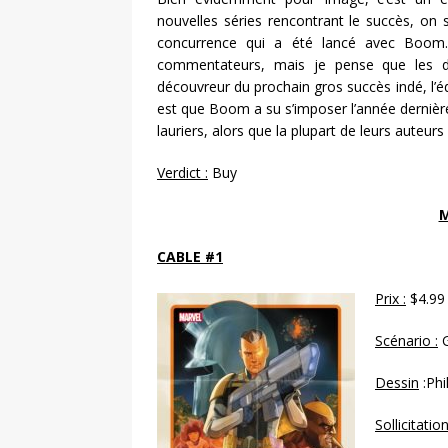
nouvelles séries rencontrant le succès, on s
concurrence qui a été lancé avec Boom…B
commentateurs, mais je pense que les 
découvreur du prochain gros succès indé, l’édi
est que Boom a su s’imposer l’année dernière
lauriers, alors que la plupart de leurs auteu
Verdict :
Buy
M
CABLE #1
Prix :
$4.99
Scénario :
G
Dessin
:Phi
Sollicitation