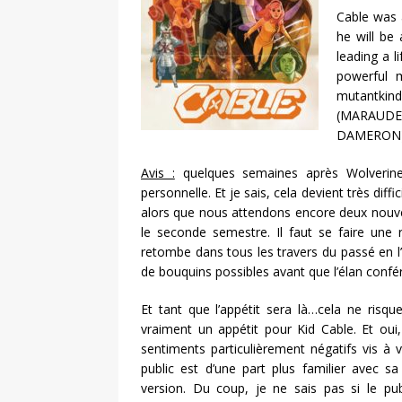
Cable was 
he will be
leading a 
powerful 
mutantkin
(MARAUDE
DAMERON) b
Avis :
quelques semaines après Wolverine,
personnelle. Et je sais, cela devient très diff
alors que nous attendons encore deux nouvell
le seconde semestre. Il faut se faire une 
retombe dans tous les travers du passé en l
de bouquins possibles avant que l’élan conf
Et tant que l’appétit sera là…cela ne risq
vraiment un appétit pour Kid Cable. Et oui,
sentiments particulièrement négatifs vis à
public est d’une part plus familier avec s
version. Du coup, je ne sais pas si le pub