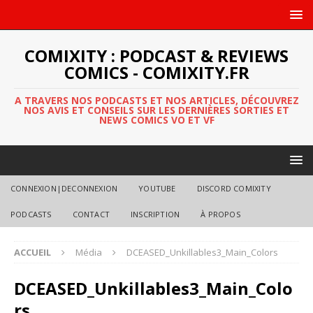
COMIXITY : PODCAST & REVIEWS
COMICS - COMIXITY.FR
A TRAVERS NOS PODCASTS ET NOS ARTICLES, DÉCOUVREZ
NOS AVIS ET CONSEILS SUR LES DERNIÈRES SORTIES ET
NEWS COMICS VO ET VF
CONNEXION|DECONNEXION
YOUTUBE
DISCORD COMIXITY
PODCASTS
CONTACT
INSCRIPTION
À PROPOS
ACCUEIL
Média
DCEASED_Unkillables3_Main_Colors
DCEASED_Unkillables3_Main_Colo
rs