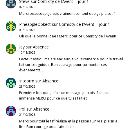
Steve
sur
Comixity de l’Avent – jour 1
02/12/2025
Merci beaucoup, je suis vraiment content que ça plaise :-)
PineappleObkect
sur
Comixity de l’Avent – jour 1
01/12/2025
Oh quelle bonne idée ! Merci pour ce Comixity de l'Avent!
Jay
sur
Absence
10/11/2025
Lecteur assidu mais silencieux je vous remercie pour le travail
fait sur ces guides. Bon courage pour surmonter ces
évènements.…
Inteorm
sur
Absence
29/10/2025
Première fois que je fais un message je crois. Sam, un
immense MERCI pour ce que tu as fait et…
Pol
sur
Absence
21/10/2025
Merci pour tout le taf réalisé et la passion ! Un vrai plaisir à
lire. Bon courage pour faire face…