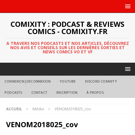
COMIXITY : PODCAST & REVIEWS
COMICS - COMIXITY.FR
A TRAVERS NOS PODCASTS ET NOS ARTICLES, DÉCOUVREZ
NOS AVIS ET CONSEILS SUR LES DERNIÈRES SORTIES ET
NEWS COMICS VO ET VF
CONNEXION|DECONNEXION
YOUTUBE
DISCORD COMIXITY
PODCASTS
CONTACT
INSCRIPTION
À PROPOS
ACCUEIL
Média
VENOM2018025_cov
VENOM2018025_cov