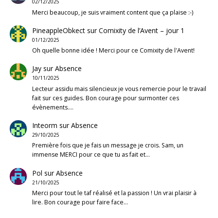
02/12/2025
Merci beaucoup, je suis vraiment content que ça plaise :-)
PineappleObkect
sur
Comixity de l’Avent – jour 1
01/12/2025
Oh quelle bonne idée ! Merci pour ce Comixity de l'Avent!
Jay
sur
Absence
10/11/2025
Lecteur assidu mais silencieux je vous remercie pour le travail
fait sur ces guides. Bon courage pour surmonter ces
évènements.…
Inteorm
sur
Absence
29/10/2025
Première fois que je fais un message je crois. Sam, un
immense MERCI pour ce que tu as fait et…
Pol
sur
Absence
21/10/2025
Merci pour tout le taf réalisé et la passion ! Un vrai plaisir à
lire. Bon courage pour faire face…